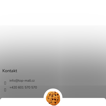
Kontakt
info
@
top-mall.cz
+420 601 570 570