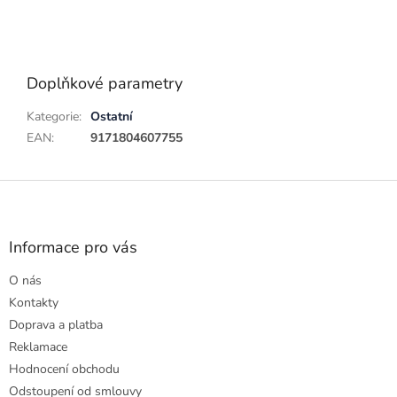
Doplňkové parametry
Kategorie
:
Ostatní
EAN
:
9171804607755
Z
á
p
a
Informace pro vás
t
O nás
í
Kontakty
Doprava a platba
Reklamace
Hodnocení obchodu
Odstoupení od smlouvy