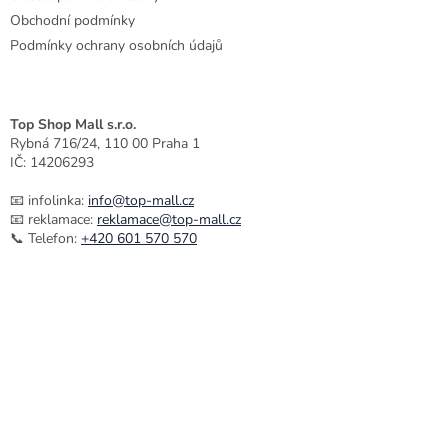
p
Obchodní podmínky
i
Podmínky ochrany osobních údajů
s
u
Top Shop Mall s.r.o.
Rybná 716/24, 110 00 Praha 1
IČ: 14206293
📧 infolinka:
info@top-mall.cz
📧 reklamace:
reklamace@top-mall.cz
📞 Telefon:
+420 601 570 570