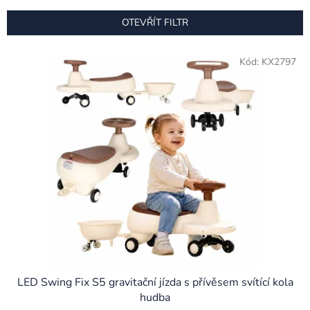
e
n
OTEVŘÍT FILTR
í
p
V
r
Kód:
KX2797
ý
o
p
d
i
u
s
k
p
t
r
ů
o
d
u
k
t
ů
LED Swing Fix S5 gravitační jízda s přívěsem svítící kola
hudba