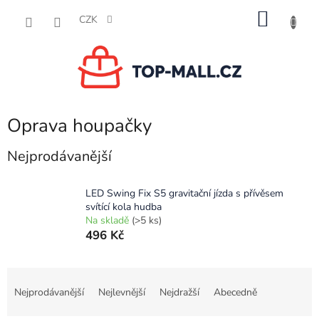
Přejít
NÁKU
na
CZK
obsah
KOŠÍK
Oprava houpačky
Nejprodávanější
LED Swing Fix S5 gravitační jízda s přívěsem
svítící kola hudba
Na skladě
(>5 ks)
496 Kč
Ř
a
Nejprodávanější
Nejlevnější
Nejdražší
Abecedně
z