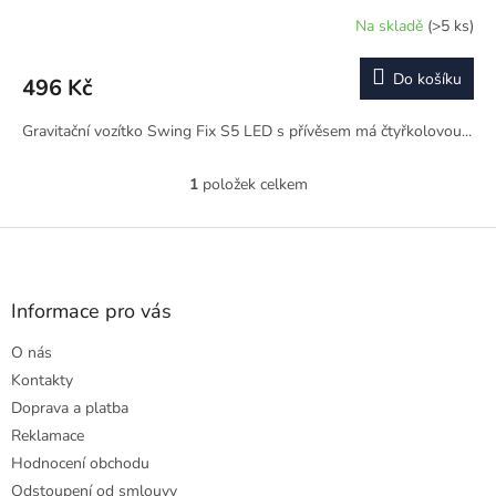
Na skladě
(>5 ks)
Do košíku
496 Kč
Gravitační vozítko Swing Fix S5 LED s přívěsem má čtyřkolovou...
1
položek celkem
O
v
l
Z
á
á
d
p
a
a
Informace pro vás
c
t
í
O nás
í
p
r
Kontakty
v
Doprava a platba
k
Reklamace
y
Hodnocení obchodu
v
ý
Odstoupení od smlouvy