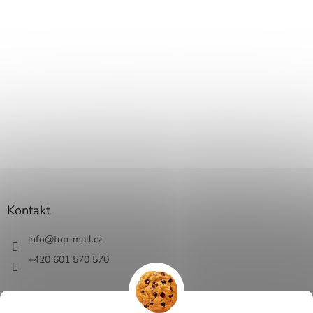
Kontakt
info
@
top-mall.cz
+420 601 570 570