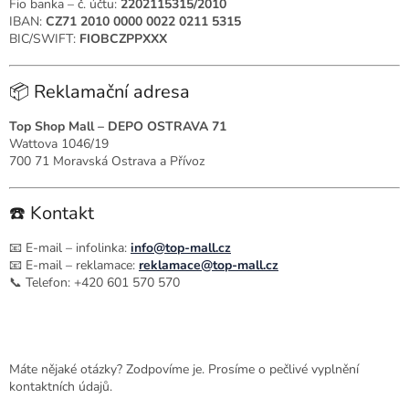
Fio banka – č. účtu:
2202115315/2010
IBAN:
CZ71 2010 0000 0022 0211 5315
BIC/SWIFT:
FIOBCZPPXXX
📦 Reklamační adresa
Top Shop Mall – DEPO OSTRAVA 71
Wattova 1046/19
700 71 Moravská Ostrava a Přívoz
☎️ Kontakt
📧 E-mail – infolinka:
info@top-mall.cz
📧 E-mail – reklamace:
reklamace@top-mall.cz
📞 Telefon: +420 601 570 570
Máte nějaké otázky? Zodpovíme je. Prosíme o pečlivé vyplnění
kontaktních údajů.