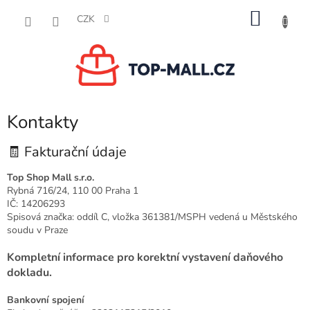
Přejít
NÁKU
na
CZK
obsah
KOŠÍK
Kontakty
🧾 Fakturační údaje
Top Shop Mall s.r.o.
Rybná 716/24, 110 00 Praha 1
IČ: 14206293
Spisová značka: oddíl C, vložka 361381/MSPH vedená u Městského
soudu v Praze
Kompletní informace pro korektní vystavení daňového
dokladu.
Bankovní spojení