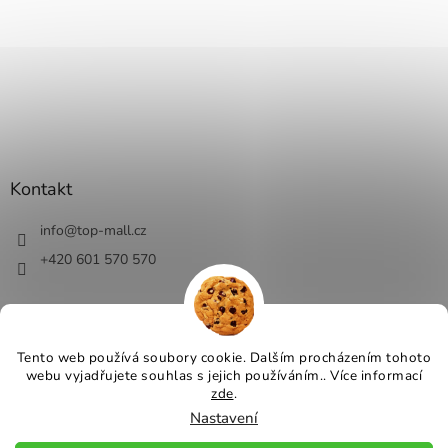
Kontakt
info
@
top-mall.cz
+420 601 570 570
Tento web používá soubory cookie. Dalším procházením tohoto
webu vyjadřujete souhlas s jejich používáním.. Více informací
Vytvořil Shoptet
zde
.
Nastavení
Copyright 2026
Top-Mall.cz - top ceny a slevy
. Všechna práva