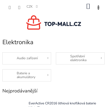
Přejít
NÁKU
na
CZK
obsah
KOŠÍK
Elektronika
Spotřební
Audio zařízení
elektronika
Baterie a
akumulátory
Nejprodávanější
EverActive CR2016 lithiová knoflíková baterie