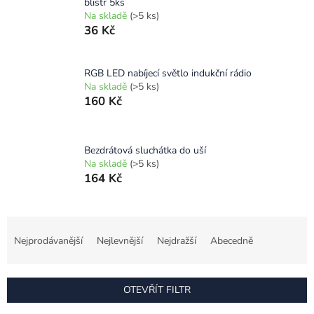
blistr 5ks
Na skladě
(>5 ks)
36 Kč
RGB LED nabíjecí světlo indukční rádio
Na skladě
(>5 ks)
160 Kč
Bezdrátová sluchátka do uší
Na skladě
(>5 ks)
164 Kč
Ř
a
Nejprodávanější
Nejlevnější
Nejdražší
Abecedně
z
e
n
OTEVŘÍT FILTR
í