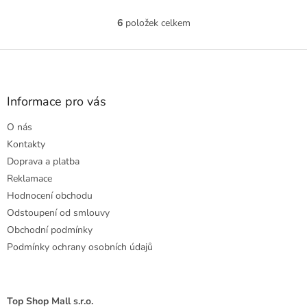
6
položek celkem
O
v
l
Z
á
á
d
p
a
a
Informace pro vás
c
t
í
O nás
í
p
r
Kontakty
v
Doprava a platba
k
Reklamace
y
Hodnocení obchodu
v
ý
Odstoupení od smlouvy
p
Obchodní podmínky
i
Podmínky ochrany osobních údajů
s
u
Top Shop Mall s.r.o.