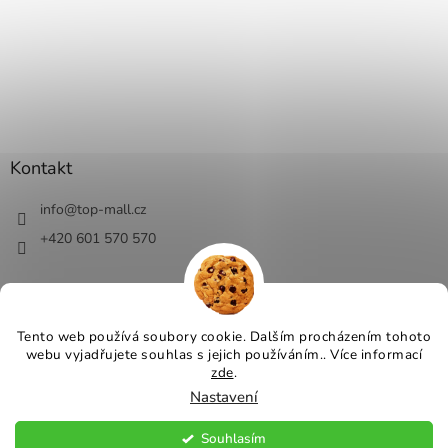
Kontakt
info
@
top-mall.cz
+420 601 570 570
Tento web používá soubory cookie. Dalším procházením tohoto
webu vyjadřujete souhlas s jejich používáním.. Více informací
Vytvořil Shoptet
zde
.
Nastavení
Copyright 2026
Top-Mall.cz - top ceny a slevy
. Všechna práva
vyhrazena.
Souhlasím