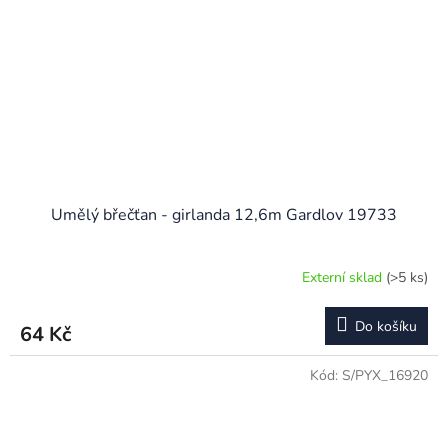
Umělý břečťan - girlanda 12,6m Gardlov 19733
Externí sklad
(>5 ks)
Do košíku
64 Kč
Kód:
S/PYX_16920