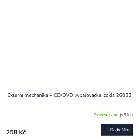
Externí mechanika + CD/DVD vypalovačka Izoxis 26083
Externí sklad
(>5 ks)
Průměrné
hodnocení
produktu
Do košíku
258 Kč
je