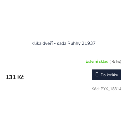
Klika dveří - sada Ruhhy 21937
Externí sklad
(>5 ks)
Do košíku
131 Kč
Kód:
PYX_18314