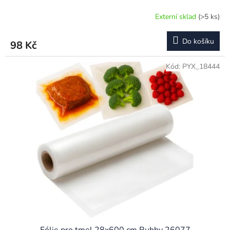
Externí sklad
(>5 ks)
Do košíku
98 Kč
Kód:
PYX_18444
Fólie pro tmel 28x600 cm Ruhhy 26077