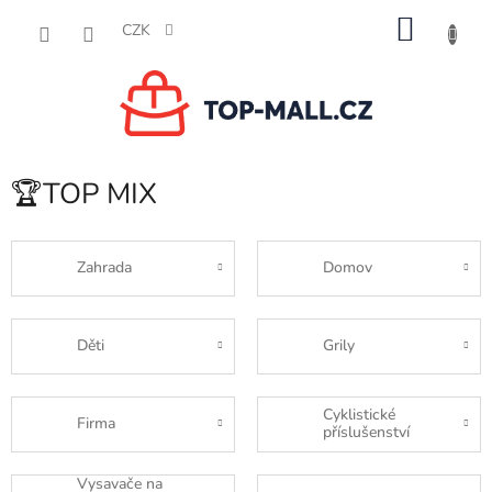
Přejít
NÁKU
na
CZK
obsah
KOŠÍK
🏆TOP MIX
Zahrada
Domov
Děti
Grily
Cyklistické
Firma
příslušenství
Vysavače na