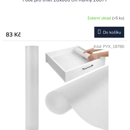
Externí sklad
(>5 ks)
Do košíku
83 Kč
Kód:
PYX_18780