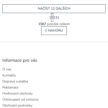
5,0
z
NAČÍST 12 DALŠÍCH
5
hvězdiček.
S
1
131
t
O
r
1567
položek celkem
v
á
l
NAHORU
n
á
k
o
d
v
Z
a
á
c
á
n
í
p
í
p
a
Informace pro vás
r
t
v
O nás
í
k
Kontakty
y
v
Doprava a platba
ý
Reklamace
p
Hodnocení obchodu
i
s
Odstoupení od smlouvy
u
Obchodní podmínky