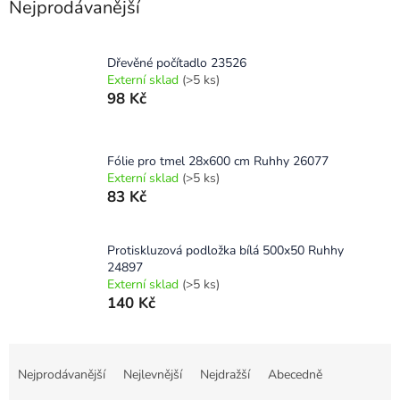
Nejprodávanější
Dřevěné počítadlo 23526
Externí sklad
(>5 ks)
98 Kč
Fólie pro tmel 28x600 cm Ruhhy 26077
Externí sklad
(>5 ks)
83 Kč
Protiskluzová podložka bílá 500x50 Ruhhy
24897
Externí sklad
(>5 ks)
140 Kč
Ř
a
Nejprodávanější
Nejlevnější
Nejdražší
Abecedně
z