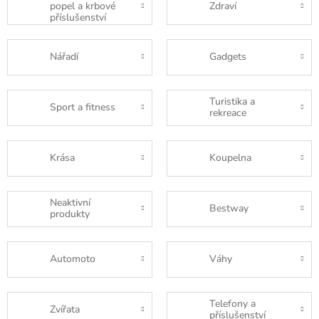
popel a krbové
Zdraví
příslušenství
Nářadí
Gadgets
Turistika a
Sport a fitness
rekreace
Krása
Koupelna
Neaktivní
Bestway
produkty
Automoto
Váhy
Telefony a
Zvířata
příslušenství