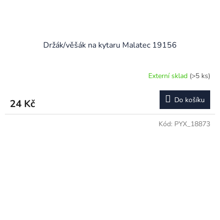
Držák/věšák na kytaru Malatec 19156
Externí sklad
(>5 ks)
Průměrné
hodnocení
produktu
Do košíku
24 Kč
je
5,0
z
Kód:
PYX_18873
5
hvězdiček.