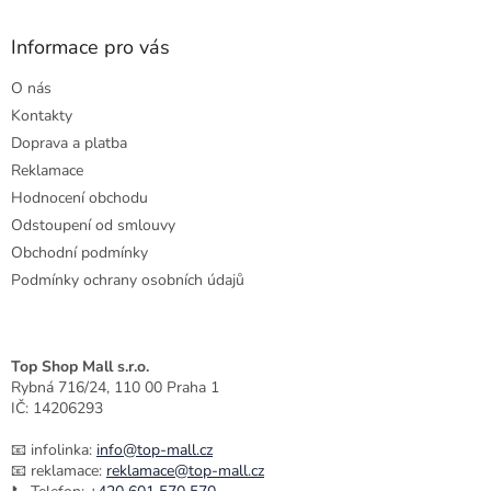
n
í
p
í
p
a
Informace pro vás
r
t
v
O nás
í
k
Kontakty
y
v
Doprava a platba
ý
Reklamace
p
Hodnocení obchodu
i
s
Odstoupení od smlouvy
u
Obchodní podmínky
Podmínky ochrany osobních údajů
Top Shop Mall s.r.o.
Rybná 716/24, 110 00 Praha 1
IČ: 14206293
📧 infolinka:
info@top-mall.cz
📧 reklamace:
reklamace@top-mall.cz