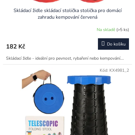
Skládací židle skládací stolička stolička pro domácí
zahradu kempování červená
Na skladě
(>5 ks)
Průměrné
hodnocení
produktu
Do košíku
182 Kč
je
5,0
Skládací židle - ideální pro pevnost, rybaření nebo kempování....
z
5
hvězdiček.
Kód:
KX4981_2