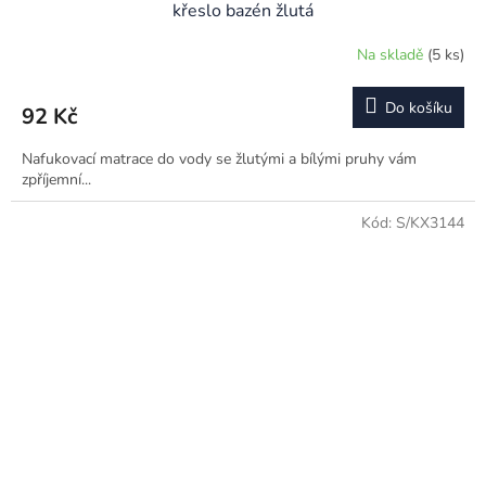
křeslo bazén žlutá
Na skladě
(5 ks)
Průměrné
hodnocení
produktu
Do košíku
92 Kč
je
5,0
Nafukovací matrace do vody se žlutými a bílými pruhy vám
z
zpříjemní...
5
hvězdiček.
Kód:
S/KX3144