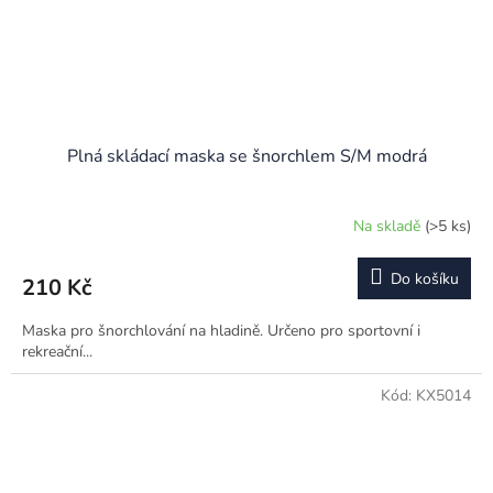
Plná skládací maska se šnorchlem S/M modrá
Na skladě
(>5 ks)
Do košíku
210 Kč
Maska pro šnorchlování na hladině. Určeno pro sportovní i
rekreační...
Kód:
KX5014