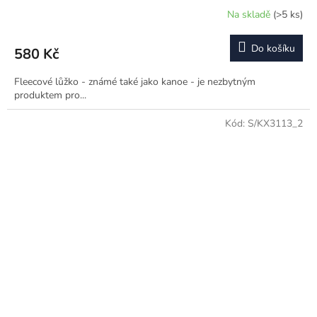
Na skladě
(>5 ks)
Do košíku
580 Kč
Fleecové lůžko - známé také jako kanoe - je nezbytným
produktem pro...
Kód:
S/KX3113_2