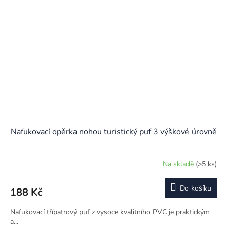
Nafukovací opěrka nohou turistický puf 3 výškové úrovně
Na skladě
(>5 ks)
Do košíku
188 Kč
Nafukovací třípatrový puf z vysoce kvalitního PVC je praktickým
a...