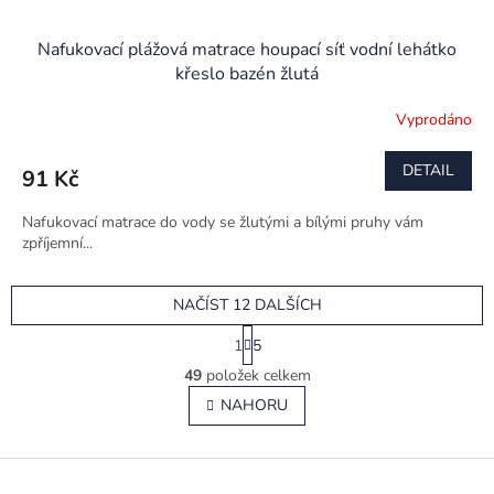
Nafukovací plážová matrace houpací síť vodní lehátko
křeslo bazén žlutá
Vyprodáno
DETAIL
91 Kč
Nafukovací matrace do vody se žlutými a bílými pruhy vám
zpříjemní...
NAČÍST 12 DALŠÍCH
S
1
5
t
O
r
49
položek celkem
v
á
l
NAHORU
n
á
k
o
d
v
Z
a
á
c
á