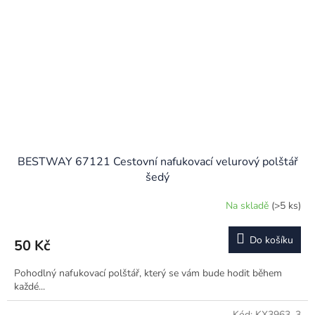
BESTWAY 67121 Cestovní nafukovací velurový polštář
šedý
Na skladě
(>5 ks)
Do košíku
50 Kč
Pohodlný nafukovací polštář, který se vám bude hodit během
každé...
Kód:
KX3963_3