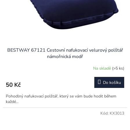
BESTWAY 67121 Cestovní nafukovací velurový polštář
námořnická modř
Na skladě
(>5 ks)
Průměrné
hodnocení
produktu
Do košíku
50 Kč
je
5,0
Pohodlný nafukovací polštář, který se vám bude hodit během
z
každé...
5
hvězdiček.
Kód:
KX3013