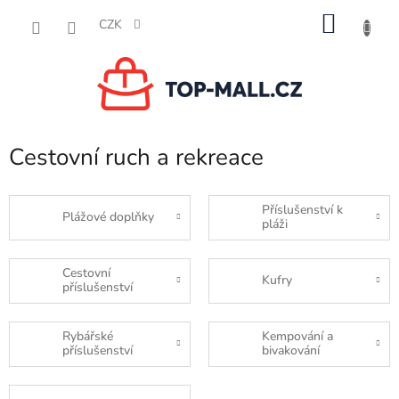
Přejít
NÁKU
na
CZK
obsah
KOŠÍK
Cestovní ruch a rekreace
Příslušenství k
Plážové doplňky
pláži
Cestovní
Kufry
příslušenství
Rybářské
Kempování a
příslušenství
bivakování