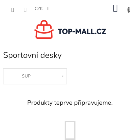
Přejít
NÁKU
na
CZK
obsah
KOŠÍK
Sportovní desky
SUP
Produkty teprve připravujeme.