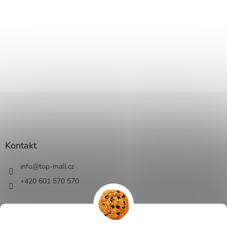
Kontakt
info
@
top-mall.cz
+420 601 570 570