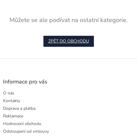
Můžete se ale podívat na ostatní kategorie.
ZPĚT DO OBCHODU
Z
á
p
a
Informace pro vás
t
O nás
í
Kontakty
Doprava a platba
Reklamace
Hodnocení obchodu
Odstoupení od smlouvy