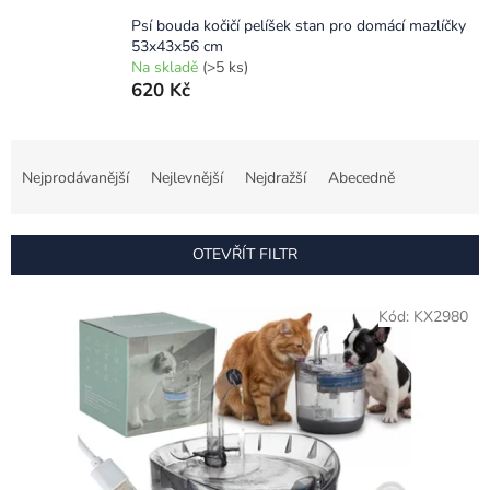
Psí bouda kočičí pelíšek stan pro domácí mazlíčky
53x43x56 cm
Na skladě
(>5 ks)
620 Kč
Ř
a
Nejprodávanější
Nejlevnější
Nejdražší
Abecedně
z
e
n
OTEVŘÍT FILTR
í
p
V
r
Kód:
KX2980
ý
o
p
d
i
u
s
k
p
t
r
ů
o