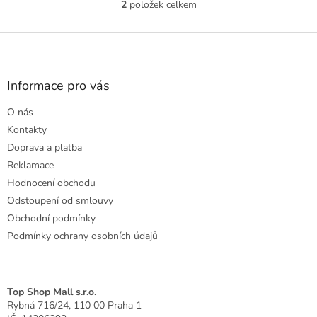
2
položek celkem
O
v
l
Z
á
á
d
p
a
a
Informace pro vás
c
t
í
O nás
í
p
r
Kontakty
v
Doprava a platba
k
Reklamace
y
Hodnocení obchodu
v
ý
Odstoupení od smlouvy
p
Obchodní podmínky
i
Podmínky ochrany osobních údajů
s
u
Top Shop Mall s.r.o.
Rybná 716/24, 110 00 Praha 1