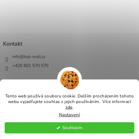
Kontakt
info
@
top-mall.cz
+420 601 570 570
Tento web používá soubory cookie. Dalším procházením tohoto
webu vyjadřujete souhlas s jejich používáním.. Více informací
Vytvořil Shoptet
zde
.
Nastavení
Copyright 2026
Top-Mall.cz - top ceny a slevy
. Všechna práva
vyhrazena.
Souhlasím