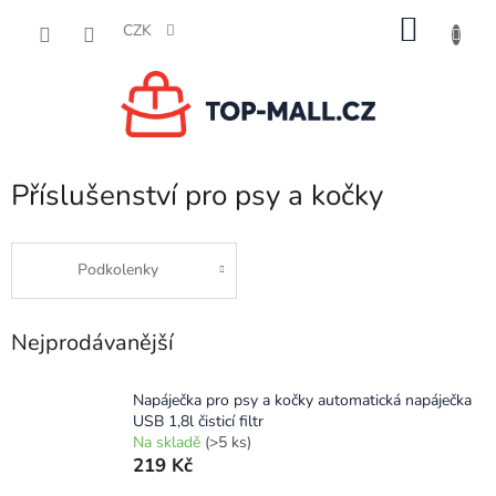
Přejít
NÁKU
na
CZK
obsah
KOŠÍK
Příslušenství pro psy a kočky
Podkolenky
Nejprodávanější
Napáječka pro psy a kočky automatická napáječka
USB 1,8l čisticí filtr
Na skladě
(>5 ks)
219 Kč