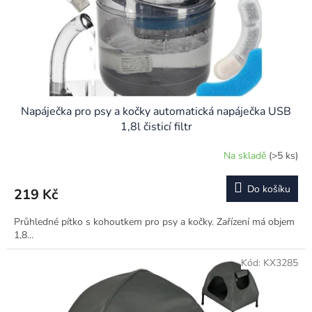
d
u
k
t
ů
Napáječka pro psy a kočky automatická napáječka USB
1,8l čisticí filtr
Na skladě
(>5 ks)
Do košíku
219 Kč
Průhledné pítko s kohoutkem pro psy a kočky. Zařízení má objem
1,8...
Kód:
KX3285