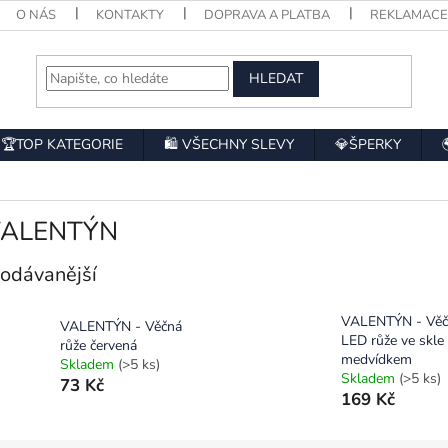
O NÁS
KONTAKTY
DOPRAVA A PLATBA
REKLAMAC
HLEDAT
🏆TOP KATEGORIE
🛍️ VŠECHNY SLEVY
💎ŠPERKY
VALENTÝN
odávanější
VALENTÝN - Věč
VALENTÝN - Věčná
LED růže ve skle
růže červená
medvídkem
Skladem
(>5 ks)
Skladem
(>5 ks)
73 Kč
169 Kč