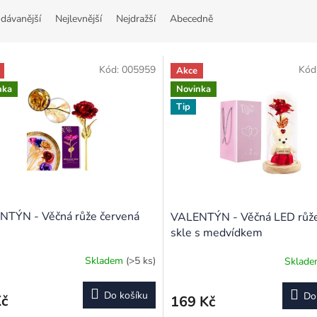
dávanější
Nejlevnější
Nejdražší
Abecedně
Kód:
005959
Kód
Akce
nka
Novinka
Tip
NTÝN - Věčná růže červená
VALENTÝN - Věčná LED růž
skle s medvídkem
Skladem
(>5 ks)
Sklad
rné
cení
ktu
Do košíku
Do
Kč
169 Kč