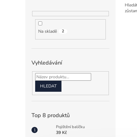
Hledát
z
zůstan
5
hvězdi
Na skladě
2
Vyhledávání
HLEDAT
Top 8 produktů
Pojištění balíčku
39 Kč