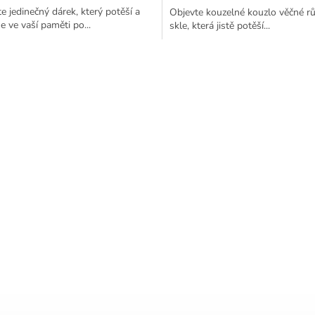
e jedinečný dárek, který potěší a
Objevte kouzelné kouzlo věčné rů
e ve vaší paměti po...
skle, která jistě potěší...
ček.
O
v
l
á
d
a
c
í
p
r
v
k
y
v
ý
p
i
s
u