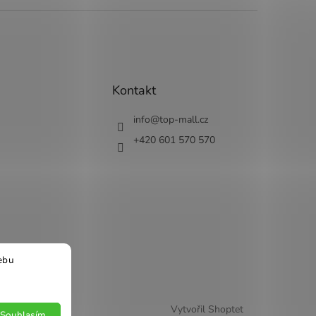
Kontakt
info
@
top-mall.cz
+420 601 570 570
ebu
Vytvořil Shoptet
Souhlasím