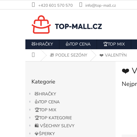
Přejít
+420 601 570 570
info@top-mall.cz
na
obsah
🧸HRAČKY
👍TOP CENA
🏆TOP MIX
Domů
🎁 PODLE SEZÓNY
❤️ VALENTÝN
P
❤️ 
o
Přeskočit
s
Kategorie
kategorie
Nejpr
t
r
🧸HRAČKY
a
👍TOP CENA
n
🏆TOP MIX
n
í
🏆TOP KATEGORIE
p
🛍️ VŠECHNY SLEVY
a
💎ŠPERKY