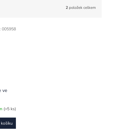
2
položek celkem
:
005958
e ve
em
(>5 ks)
 košíku