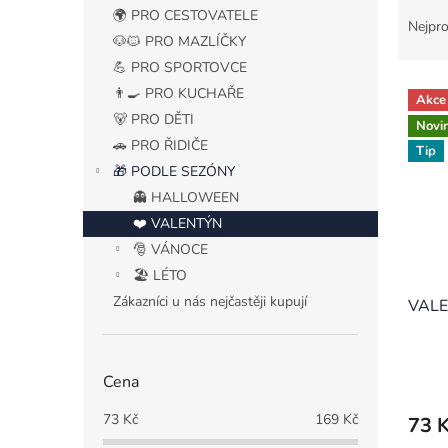
Ř
n
🌍 PRO CESTOVATELE
a
e
Nejpro
🐶🐱 PRO MAZLÍČKY
z
l
e
💪 PRO SPORTOVCE
V
n
👨‍🍳 PRO KUCHAŘE
Akce
ý
í
🐻 PRO DĚTI
Novi
p
p
🚗 PRO ŘIDIČE
i
Tip
r
🎁 PODLE SEZÓNY
s
o
p
d
👻 HALLOWEEN
r
u
❤️ VALENTÝN
o
k
🎅 VÁNOCE
d
t
🏖️ LÉTO
u
ů
Zákazníci u nás nejčastěji kupují
VALE
k
t
ů
Průmě
Cena
hodno
produ
73
Kč
169
Kč
73 
je
5,0