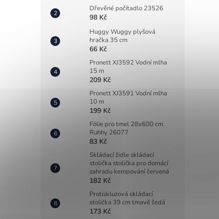
Dřevěné počítadlo 23526
98 Kč
Huggy Wuggy plyšová
hračka 35 cm
66 Kč
Pronett XJ3592 Vodní mlha
15 m
209 Kč
Pronett XJ3591 Vodní mlha
10 m
199 Kč
Fólie pro tmel 28x600 cm
Ruhhy 26077
83 Kč
Skládací židle skládací
stolička stolička pro domácí
zahradu kempování červená
182 Kč
Protiskluzová skládací
stolička 39 cm tmavě šedá
173 Kč