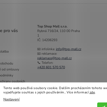
Top Shop Mall s.r.o.
e pro vás
Rybná 716/24, 110 00 Praha
1
IČ: 14206293
📧 infolinka:
info@top-mall.cz
platba
📧 reklamace:
reklamace@top-mall.cz
📞 Telefon:
 obchodu
+420 601 570 570
í od smlouvy
podmínky
chrany osobních
Tento web používá soubory cookie. Dalším procházením tohoto w
vyjadřujete souhlas s jejich používáním.. Více informací
zde
.
Nastavení
na práva vyhrazena.