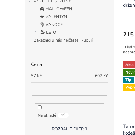
🎁 PODLE SEZÓNY
držen
👻 HALLOWEEN
❤️ VALENTÝN
🎅 VÁNOCE
🏖️ LÉTO
215
Zákazníci u nás nejčastěji kupují
Trápí 
nesprá
Cena
Akce
Novi
57
Kč
602
Kč
Tip
Výpr
Na skladě
19
Termo
ROZBALIT FILTR
kožeš