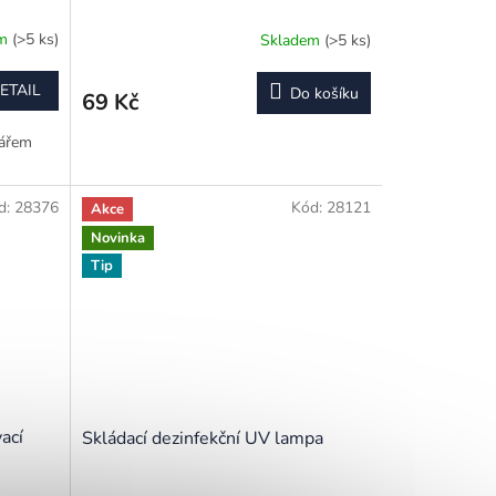
em
(>5 ks)
Skladem
(>5 ks)
ETAIL
Do košíku
69 Kč
tářem
d:
28376
Kód:
28121
Akce
Novinka
Tip
ací
Skládací dezinfekční UV lampa