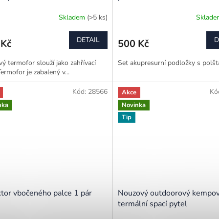
Skladem
(>5 ks)
Sklad
rné
cení
ktu
DETAIL
D
 Kč
500 Kč
 termofor slouží jako zahřívací
Set akupresurní podložky s polš
Termofor je zabalený v...
ček.
Kód:
28566
Kó
Akce
nka
Novinka
Tip
tor vbočeného palce 1 pár
Nouzový outdoorový kempov
termální spací pytel