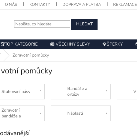
O NÁS
KONTAKTY
DOPRAVA A PLATBA
REKLAMAC
HLEDAT
🏆TOP KATEGORIE
🛍️ VŠECHNY SLEVY
💎ŠPERKY
í
Zdravotní pomůcky
avotní pomůcky
Bandáže a
Stahovací pásy
V
ortézy
Zdravotní
Náplasti
bandáže a
ortézy
odávanější