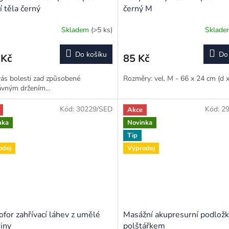
í těla černý
černý M
Skladem
(>5 ks)
Sklad
Do košíku
Do
 Kč
85 Kč
vás bolesti zad způsobené
Rozměry: vel. M - 66 x 24 cm (d x
vným držením...
Kód:
30229/SED
Kód:
2
Akce
nka
Novinka
Tip
odej
Výprodej
for zahřívací láhev z umělé
Masážní akupresurní podložk
iny
polštářkem