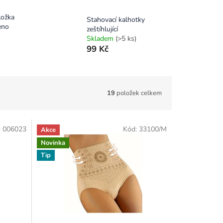
ložka
Stahovací kalhotky
eno
zeštíhlující
Skladem
(>5 ks)
99 Kč
19
položek celkem
:
006023
Kód:
33100/M
Akce
Novinka
Tip