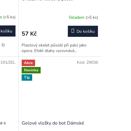
em
(>5 ks)
Skladem
(>5 ks)
Průměrné
hodnocení
produktu
 košíku
Do košíku
57 Kč
je
3,0
 š)
Plastový skelet působí při palci jako
z
opora. Efekt dlahy vyrovnává...
5
hvězdiček.
9191/ZEL
Kód:
29036
Akce
Novinka
Tip
a s
Gelové vložky do bot Dámské