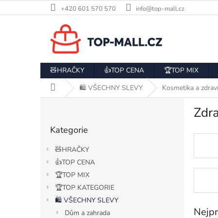
Přejít
+420 601 570 570
info@top-mall.cz
na
obsah
🧸HRAČKY
👍TOP CENA
🏆TOP MIX
Domů
🛍️ VŠECHNY SLEVY
Kosmetika a zdrav
P
Zdr
o
Přeskočit
s
Kategorie
kategorie
t
r
🧸HRAČKY
a
👍TOP CENA
n
🏆TOP MIX
n
í
🏆TOP KATEGORIE
p
🛍️ VŠECHNY SLEVY
a
Nejpr
Dům a zahrada