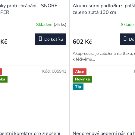
ky proti chrápání - SNORE
Akupresurní podložka s pol
PPER
zeleno zlatá 130 cm
Skladem
(>5 ks)
Sklad
Do košíku
Do
 Kč
602 Kč
Akupresura je založena na tlaku, 
k léčivému...
Kód:
005941
Akce
nka
Novinka
Tip
igentní korektor pro zlepšení
Neoprenový bederní pás na 