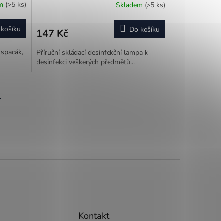
em
(>5 ks)
Skladem
(>5 ks)
 košíku
Do košíku
147 Kč
 spacák,
Příruční skládací desinfekční lampa k
desinfekci veškerých předmětů...
Kontakt