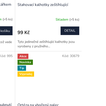
štářkem
Stahovací kalhotky zeštíhlující
em
(>5 ks)
Skladem
(>5 ks)
DETAIL
 košíku
99 Kč
Tyto jedinečné zeštíhlující kalhotky jsou
což vede
vyrobeny z pružného...
Kód:
995
Kód:
30679
Akce
Novinka
Tip
Výprodej
hubnutí
Ortéza na vbočený palec