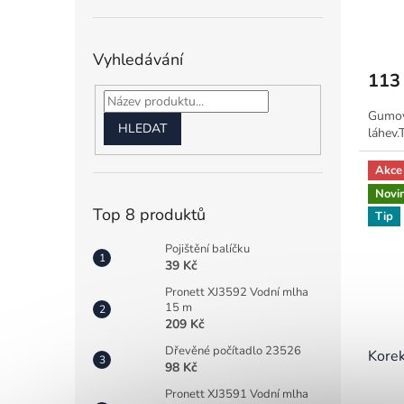
Průmě
hodno
Vyhledávání
produ
113
je
3,5
Gumový
z
HLEDAT
láhev.
5
hvězdi
Akce
Novi
Top 8 produktů
Tip
Pojištění balíčku
39 Kč
Pronett XJ3592 Vodní mlha
15 m
209 Kč
Dřevěné počítadlo 23526
Korek
98 Kč
Pronett XJ3591 Vodní mlha