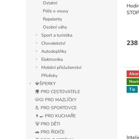
ů
Ostatní
Hodin
k
Péče o vousy
STO
t
Repelenty
ů
Osobní váhy
Sport a turistika
238
Chovatelství
Autodoplňky
Elektronika
Mobilní příslušenství
Akce
Přívěsky
Novi
💎ŠPERKY
Tip
🌍 PRO CESTOVATELE
🐶🐱 PRO MAZLÍČKY
💪 PRO SPORTOVCE
👨‍🍳 PRO KUCHAŘE
🐻 PRO DĚTI
🚗 PRO ŘIDIČE
Intel