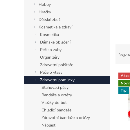
n
Hobby
e
Hračky
l
Dětské zboží
Kosmetika a zdraví
Kosmetika
Dámské oblečení
Ř
Péče o zuby
a
Nejpro
Organizéry
z
Zdravotní polštáře
e
V
n
Péče o vlasy
Akce
ý
í
Zdravotní pomůcky
Novi
p
p
Stahovací pásy
i
Tip
r
Bandáže a ortézy
s
o
Vložky do bot
p
d
r
u
Chladící bandáže
o
k
Zdravotní bandáže a ortézy
d
t
Náplasti
u