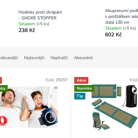
Akupresurní pod
Hodinky proti chrápání
s polštářkem zel
- SNORE STOPPER
zlatá 130 cm
Skladem
(>5 ks)
Skladem
(>5 ks)
238 Kč
602 Kč
dávanější
Nejlevnější
Nejdražší
Abecedně
Kód:
29097
Kód
Akce
nka
Novinka
Tip