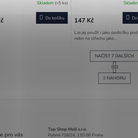
Skladem
(>5 ks)
Sklad
Do košíku
Do
Kč
147 Kč
Lze jej použít i jako podložku pod
nebo na střechu jako...
NAČÍST 7 DALŠÍCH
S
1
2
t
O
r
v
NAHORU
á
l
n
á
k
d
o
a
v
c
á
í
n
p
í
r
v
Top Shop Mall s.r.o.
k
e pro vás
Rybná 716/24, 110 00 Praha