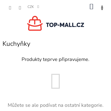
Přejít
NÁKU
na
CZK
obsah
KOŠÍK
Kuchyňky
Produkty teprve připravujeme.
Můžete se ale podívat na ostatní kategorie.