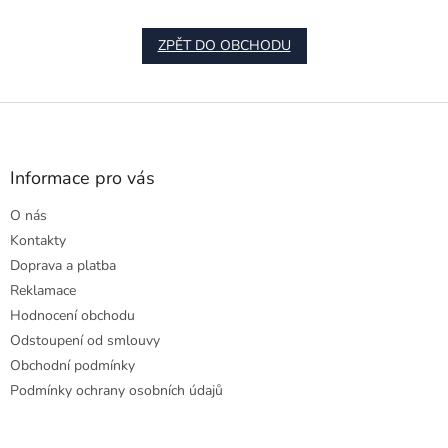
ZPĚT DO OBCHODU
Z
á
p
a
Informace pro vás
t
O nás
í
Kontakty
Doprava a platba
Reklamace
Hodnocení obchodu
Odstoupení od smlouvy
Obchodní podmínky
Podmínky ochrany osobních údajů