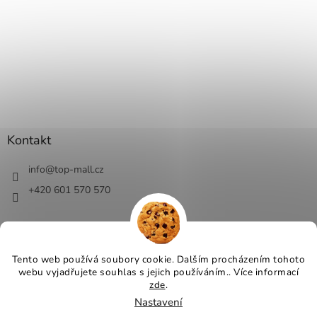
Kontakt
info
@
top-mall.cz
+420 601 570 570
Tento web používá soubory cookie. Dalším procházením tohoto
webu vyjadřujete souhlas s jejich používáním.. Více informací
Vytvořil Shoptet
zde
.
Nastavení
Copyright 2026
Top-Mall.cz - top ceny a slevy
. Všechna práva