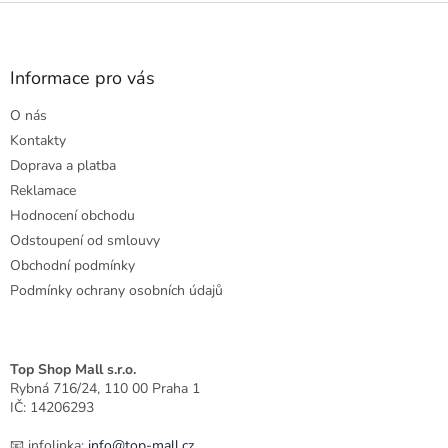
v
Z
a
á
c
á
n
í
p
í
p
a
Informace pro vás
r
t
v
O nás
í
k
Kontakty
y
v
Doprava a platba
ý
Reklamace
p
Hodnocení obchodu
i
s
Odstoupení od smlouvy
u
Obchodní podmínky
Podmínky ochrany osobních údajů
Top Shop Mall s.r.o.
Rybná 716/24, 110 00 Praha 1
IČ: 14206293
📧 infolinka:
info@top-mall.cz