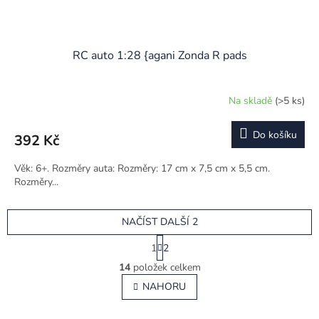
RC auto 1:28 {agani Zonda R pads
Na skladě
(>5 ks)
Do košíku
392 Kč
Věk: 6+. Rozměry auta: Rozměry: 17 cm x 7,5 cm x 5,5 cm.
Rozměry...
NAČÍST DALŠÍ 2
S
1
2
t
O
r
14
položek celkem
v
á
l
NAHORU
n
á
k
o
d