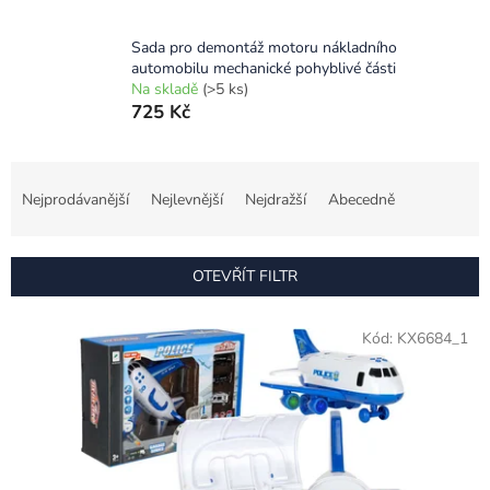
Sada pro demontáž motoru nákladního
automobilu mechanické pohyblivé části
Na skladě
(>5 ks)
725 Kč
Ř
a
Nejprodávanější
Nejlevnější
Nejdražší
Abecedně
z
e
n
OTEVŘÍT FILTR
í
p
V
r
Kód:
KX6684_1
ý
o
p
d
i
u
s
k
p
t
r
ů