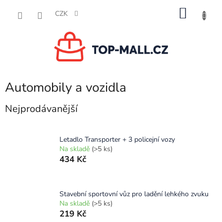
Přejít
NÁKU
na
CZK
obsah
KOŠÍK
Automobily a vozidla
Nejprodávanější
Letadlo Transporter + 3 policejní vozy
Na skladě
(>5 ks)
434 Kč
Stavební sportovní vůz pro ladění lehkého zvuku
Na skladě
(>5 ks)
219 Kč