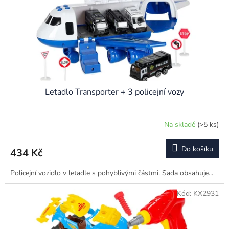
o
d
u
k
t
ů
Letadlo Transporter + 3 policejní vozy
Na skladě
(>5 ks)
Do košíku
434 Kč
Policejní vozidlo v letadle s pohyblivými částmi. Sada obsahuje...
Kód:
KX2931