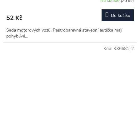
Na skladě
(>5 ks)
Do košíku
52 Kč
Sada motorových vozů. Pestrobarevná stavební autíčka mají
pohyblivé...
Kód:
KX6681_2