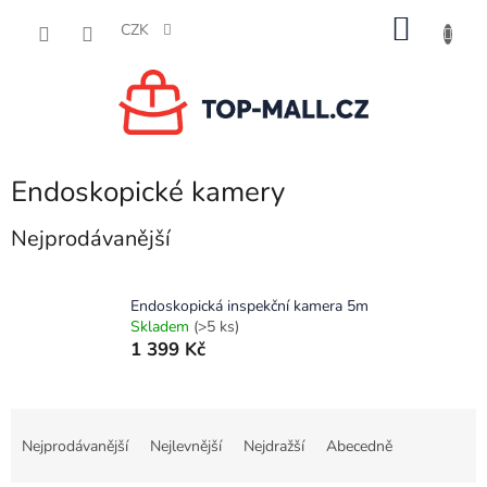
Přejít
NÁKU
na
CZK
obsah
KOŠÍK
Endoskopické kamery
Nejprodávanější
Endoskopická inspekční kamera 5m
Skladem
(>5 ks)
1 399 Kč
Ř
a
Nejprodávanější
Nejlevnější
Nejdražší
Abecedně
z