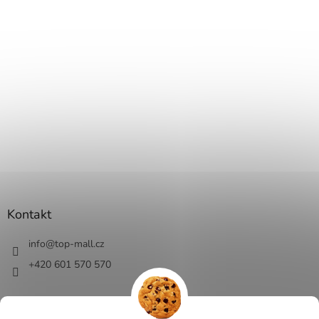
Kontakt
info
@
top-mall.cz
+420 601 570 570