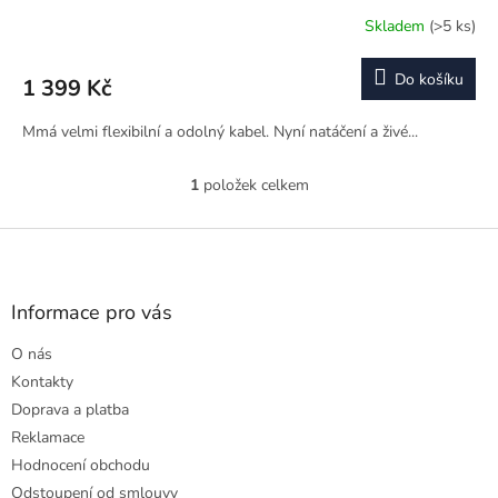
Skladem
(>5 ks)
Do košíku
1 399 Kč
Mmá velmi flexibilní a odolný kabel. Nyní natáčení a živé...
1
položek celkem
O
v
l
Z
á
á
d
p
a
a
Informace pro vás
c
t
í
O nás
í
p
r
Kontakty
v
Doprava a platba
k
Reklamace
y
Hodnocení obchodu
v
ý
Odstoupení od smlouvy