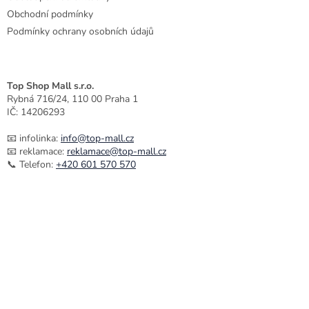
p
Obchodní podmínky
i
Podmínky ochrany osobních údajů
s
u
Top Shop Mall s.r.o.
Rybná 716/24, 110 00 Praha 1
IČ: 14206293
📧 infolinka:
info@top-mall.cz
📧 reklamace:
reklamace@top-mall.cz
📞 Telefon:
+420 601 570 570