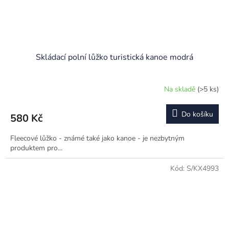
Skládací polní lůžko turistická kanoe modrá
Na skladě
(>5 ks)
Do košíku
580 Kč
Fleecové lůžko - známé také jako kanoe - je nezbytným
produktem pro...
Kód:
S/KX4993