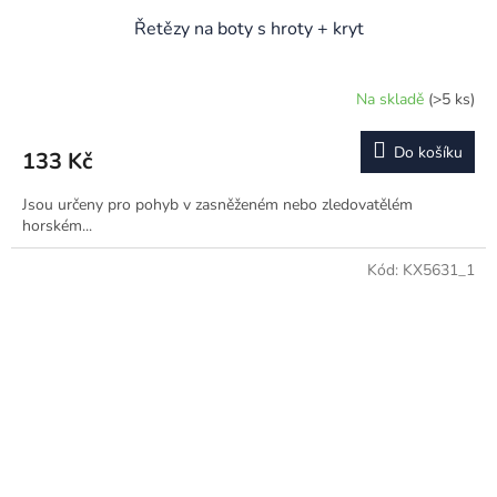
Řetězy na boty s hroty + kryt
Na skladě
(>5 ks)
Do košíku
133 Kč
Jsou určeny pro pohyb v zasněženém nebo zledovatělém
horském...
Kód:
KX5631_1