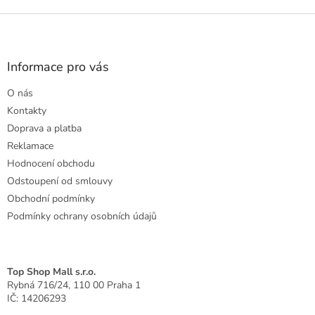
o
d
v
Z
a
á
c
á
n
í
p
í
p
a
Informace pro vás
r
t
v
O nás
í
k
Kontakty
y
v
Doprava a platba
ý
Reklamace
p
Hodnocení obchodu
i
s
Odstoupení od smlouvy
u
Obchodní podmínky
Podmínky ochrany osobních údajů
Top Shop Mall s.r.o.
Rybná 716/24, 110 00 Praha 1
IČ: 14206293