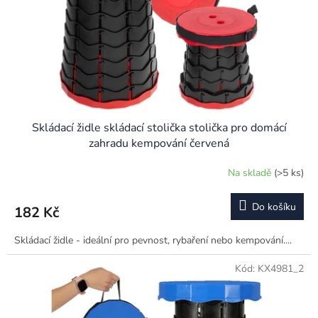
o
d
u
k
t
ů
Skládací židle skládací stolička stolička pro domácí
zahradu kempování červená
Na skladě
(>5 ks)
Průměrné
hodnocení
produktu
Do košíku
182 Kč
je
5,0
Skládací židle - ideální pro pevnost, rybaření nebo kempování....
z
5
hvězdiček.
Kód:
KX4981_2