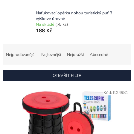
Nafukovací opěrka nohou turistický puf 3
výškové úrovně
Na skladě
(>5 ks)
188 Kč
Ř
a
Nejprodávanější
Nejlevnější
Nejdražší
Abecedně
z
e
n
OTEVŘÍT FILTR
í
p
V
r
Kód:
KX4981
ý
o
p
d
i
u
s
k
p
t
r
ů