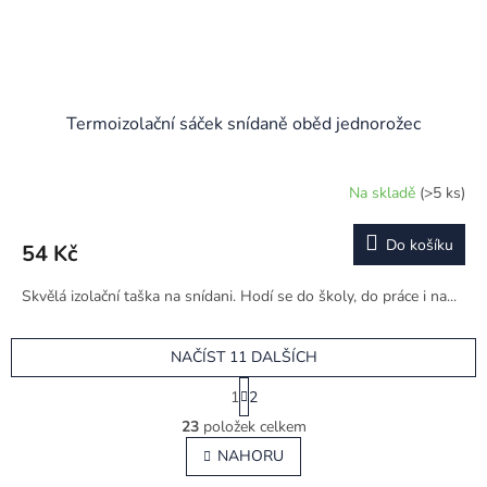
Termoizolační sáček snídaně oběd jednorožec
Na skladě
(>5 ks)
Do košíku
54 Kč
Skvělá izolační taška na snídani. Hodí se do školy, do práce i na...
NAČÍST 11 DALŠÍCH
S
1
2
t
O
r
23
položek celkem
v
á
l
NAHORU
n
á
k