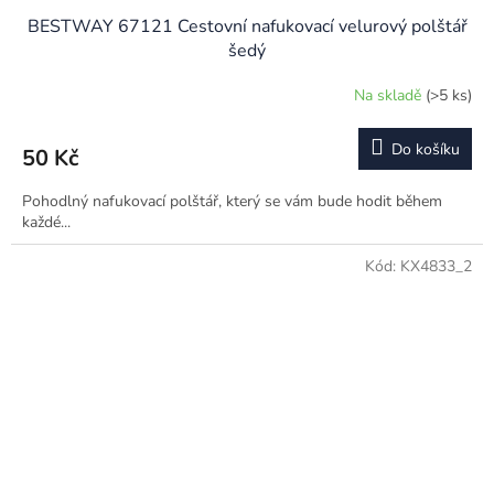
BESTWAY 67121 Cestovní nafukovací velurový polštář
šedý
Na skladě
(>5 ks)
Do košíku
50 Kč
Pohodlný nafukovací polštář, který se vám bude hodit během
každé...
Kód:
KX4833_2