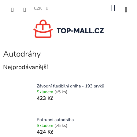
Přejít
NÁKU
na
CZK
obsah
KOŠÍK
Autodráhy
Nejprodávanější
Závodní flexibilní dráha - 193 prvků
Skladem
(>5 ks)
423 Kč
Potrubní autodráha
Skladem
(>5 ks)
424 Kč