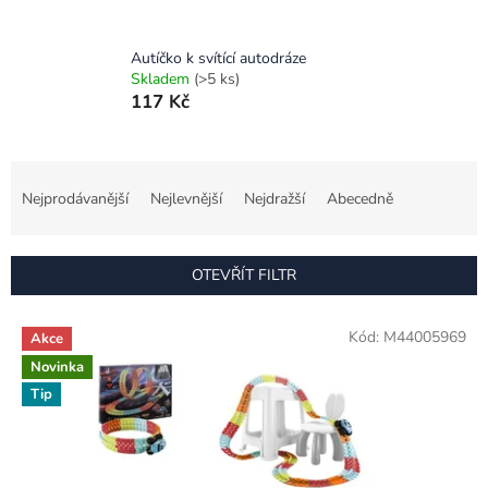
Autíčko k svítící autodráze
Skladem
(>5 ks)
117 Kč
Ř
a
Nejprodávanější
Nejlevnější
Nejdražší
Abecedně
z
e
n
OTEVŘÍT FILTR
í
p
V
r
Kód:
M44005969
Akce
ý
o
Novinka
p
d
i
Tip
u
s
k
p
t
r
ů