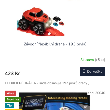
o
d
u
k
t
ů
Závodní flexibilní dráha - 193 prvků
Skladem
(>5 ks)
Do košíku
423 Kč
FLEXIBILNÍ DRÁHA - sada obsahuje 192 prvků dráhy ,...
Kód:
30040
Akce
Novinka
Tip