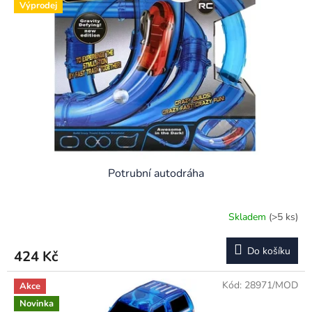
Výprodej
Potrubní autodráha
Skladem
(>5 ks)
Do košíku
424 Kč
Kód:
28971/MOD
Akce
Novinka