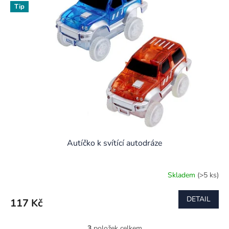
Tip
Autíčko k svítící autodráze
Skladem
(>5 ks)
Průměrné
hodnocení
produktu
DETAIL
117 Kč
je
4,3
z
3
položek celkem