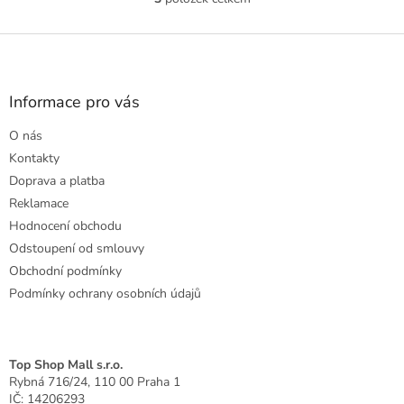
O
5
v
hvězdiček.
l
Z
á
á
d
p
a
a
Informace pro vás
c
t
í
O nás
í
p
r
Kontakty
v
Doprava a platba
k
Reklamace
y
Hodnocení obchodu
v
ý
Odstoupení od smlouvy
p
Obchodní podmínky
i
Podmínky ochrany osobních údajů
s
u
Top Shop Mall s.r.o.
Rybná 716/24, 110 00 Praha 1
IČ: 14206293