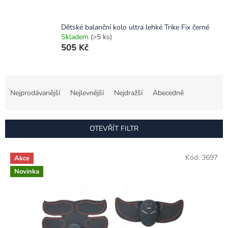
Dětské balanční kolo ultra lehké Trike Fix černé
Skladem
(>5 ks)
505 Kč
Ř
a
Nejprodávanější
Nejlevnější
Nejdražší
Abecedně
z
e
n
OTEVŘÍT FILTR
í
p
V
r
Kód:
3697
Akce
ý
o
Novinka
p
d
i
u
s
k
p
t
r
ů