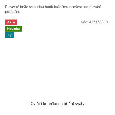
Plavecké brýle se budou hodit každému nadšenci do plavání,
potápění...
Kód:
4171Z8S131
Akce
Novinka
Tip
Cvičící kolečko na břišní svaly