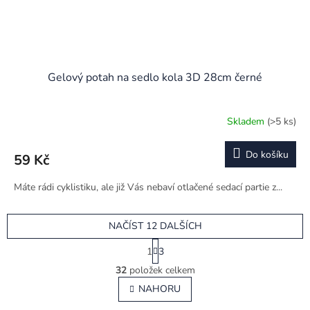
Gelový potah na sedlo kola 3D 28cm černé
Skladem
(>5 ks)
Průměrné
hodnocení
produktu
Do košíku
59 Kč
je
5,0
Máte rádi cyklistiku, ale již Vás nebaví otlačené sedací partie z...
z
5
hvězdiček.
NAČÍST 12 DALŠÍCH
S
1
3
t
O
r
32
položek celkem
v
á
l
NAHORU
n
á
k