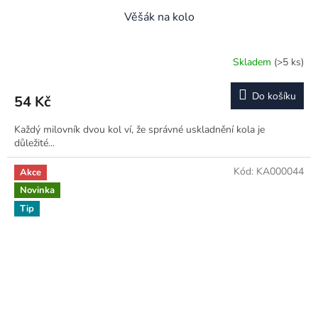
Věšák na kolo
Skladem
(>5 ks)
Průměrné
hodnocení
produktu
Do košíku
54 Kč
je
5,0
Každý milovník dvou kol ví, že správné uskladnění kola je
z
důležité...
5
hvězdiček.
Kód:
KA000044
Akce
Novinka
Tip