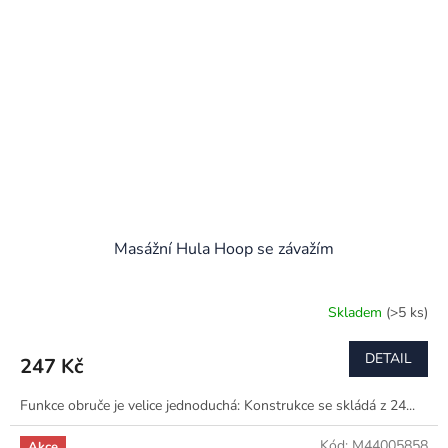
Masážní Hula Hoop se závažím
Skladem
(>5 ks)
DETAIL
247 Kč
Funkce obruče je velice jednoduchá: Konstrukce se skládá z 24...
Kód:
M44005858
Akce