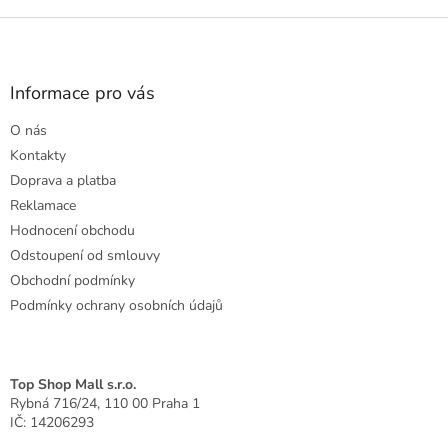
o
d
v
Z
a
á
c
á
n
í
p
í
p
a
Informace pro vás
r
t
v
O nás
í
k
Kontakty
y
v
Doprava a platba
ý
Reklamace
p
Hodnocení obchodu
i
s
Odstoupení od smlouvy
u
Obchodní podmínky
Podmínky ochrany osobních údajů
Top Shop Mall s.r.o.
Rybná 716/24, 110 00 Praha 1
IČ: 14206293