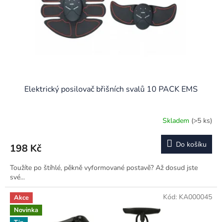
o
d
u
k
t
ů
Elektrický posilovač břišních svalů 10 PACK EMS
Skladem
(>5 ks)
Průměrné
hodnocení
produktu
Do košíku
198 Kč
je
3,4
Toužíte po štíhlé, pěkně vyformované postavě? Až dosud jste
z
své...
5
hvězdiček.
Kód:
KA000045
Akce
Novinka