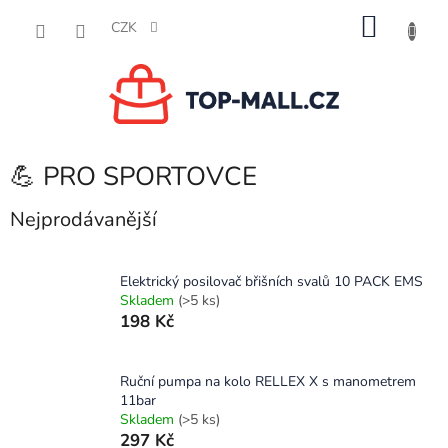
Přejít
NÁKU
na
CZK
obsah
KOŠÍK
💪 PRO SPORTOVCE
Nejprodávanější
Elektrický posilovač břišních svalů 10 PACK EMS
Skladem
(>5 ks)
198 Kč
Ruční pumpa na kolo RELLEX X s manometrem
11bar
Skladem
(>5 ks)
297 Kč