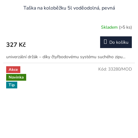
Taška na koloběžku 5l voděodolná, pevná
Skladem
(>5 ks)
Do košíku
327 Kč
univerzální držák – díky čtyřbodovému systému suchého zipu...
Kód:
33280/MOD
Akce
Novinka
Tip