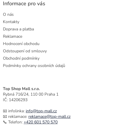
a
Informace pro vás
t
O nás
í
Kontakty
Doprava a platba
Reklamace
Hodnocení obchodu
Odstoupení od smlouvy
Obchodní podmínky
Podmínky ochrany osobních údajů
Top Shop Mall s.r.o.
Rybná 716/24, 110 00 Praha 1
IČ: 14206293
📧 infolinka:
info@top-mall.cz
📧 reklamace:
reklamace@top-mall.cz
📞 Telefon:
+420 601 570 570