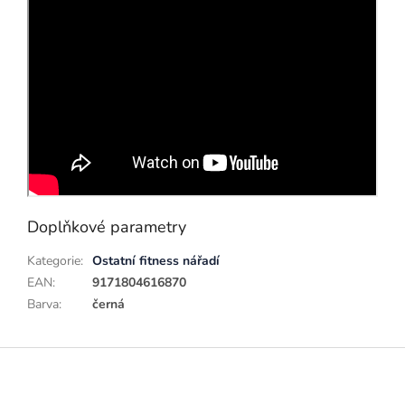
Doplňkové parametry
Kategorie
:
Ostatní fitness nářadí
EAN
:
9171804616870
Barva
:
černá
Z
á
p