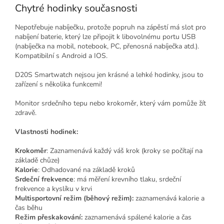
Chytré hodinky současnosti
Nepotřebuje nabíječku, protože popruh na zápěstí má slot pro
nabíjení baterie, který lze připojit k libovolnému portu USB
(nabíječka na mobil, notebook, PC, přenosná nabíječka atd.).
Kompatibilní s Android a IOS.
D20S Smartwatch nejsou jen krásné a lehké hodinky, jsou to
zařízení s několika funkcemi!
Monitor srdečního tepu nebo krokoměr, který vám pomůže žít
zdravě.
Vlastnosti hodinek:
Krokoměr
: Zaznamenává každý váš krok (kroky se počítají na
základě chůze)
Kalorie
: Odhadované na základě kroků
Srdeční frekvence
: má měření krevního tlaku, srdeční
frekvence a kyslíku v krvi
Multisportovní režim (běhový režim):
zaznamenává kalorie a
čas běhu
Režim přeskakování:
zaznamenává spálené kalorie a čas