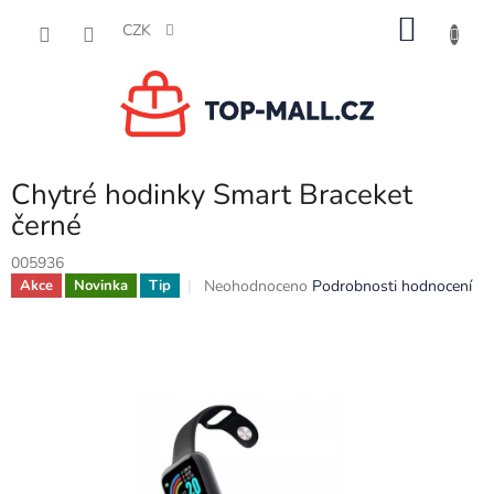
Přejít
NÁKU
na
CZK
obsah
KOŠÍK
Chytré hodinky Smart Braceket
černé
005936
Průměrné
Neohodnoceno
Podrobnosti hodnocení
Akce
Novinka
Tip
hodnocení
produktu
je
0,0
z
5
hvězdiček.