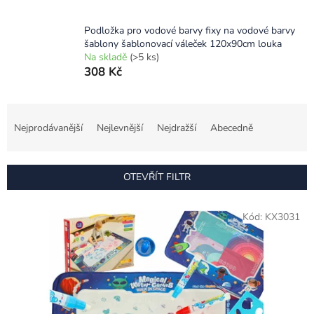
Podložka pro vodové barvy fixy na vodové barvy
šablony šablonovací váleček 120x90cm louka
Na skladě
(>5 ks)
308 Kč
Ř
a
Nejprodávanější
Nejlevnější
Nejdražší
Abecedně
z
e
n
OTEVŘÍT FILTR
í
p
V
r
Kód:
KX3031
ý
o
p
d
i
u
s
k
p
t
r
ů