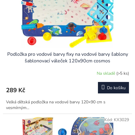
o
d
u
k
t
ů
Podložka pro vodové barvy fixy na vodové barvy šablony
šablonovací váleček 120x90cm cosmos
Na skladě
(>5 ks)
Do košíku
289 Kč
Velká dětská podložka na vodové barvy 120×90 cm s
vesmírným...
Kód:
KX3029