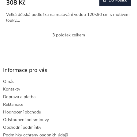
Do košíku
308 Kč
Velká dětská podložka na malování vodou 120×90 cm s motivem
louky....
3
položek celkem
O
v
l
Z
á
á
d
p
a
a
Informace pro vás
c
t
í
O nás
í
p
r
Kontakty
v
Doprava a platba
k
Reklamace
y
Hodnocení obchodu
v
ý
Odstoupení od smlouvy
p
Obchodní podmínky
i
Podmínky ochrany osobních údajů
s