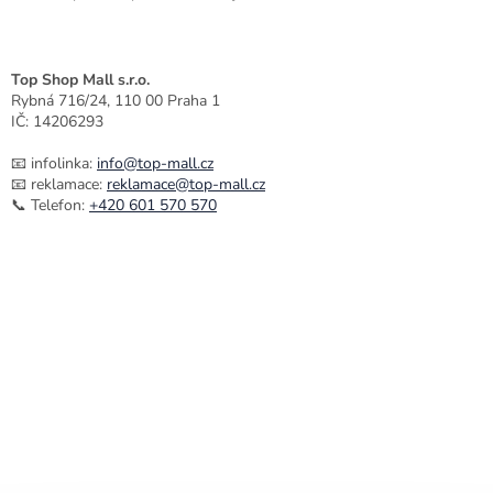
u
Top Shop Mall s.r.o.
Rybná 716/24, 110 00 Praha 1
IČ: 14206293
📧 infolinka:
info@top-mall.cz
📧 reklamace:
reklamace@top-mall.cz
📞 Telefon:
+420 601 570 570