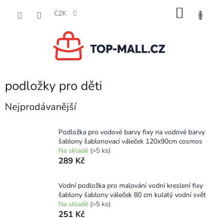
Přejít
NÁKU
na
CZK
obsah
KOŠÍK
podložky pro děti
Nejprodávanější
Podložka pro vodové barvy fixy na vodové barvy
šablony šablonovací váleček 120x90cm cosmos
Na skladě
(>5 ks)
289 Kč
Vodní podložka pro malování vodní kreslení fixy
šablony šablony váleček 80 cm kulatý vodní svět
Na skladě
(>5 ks)
251 Kč