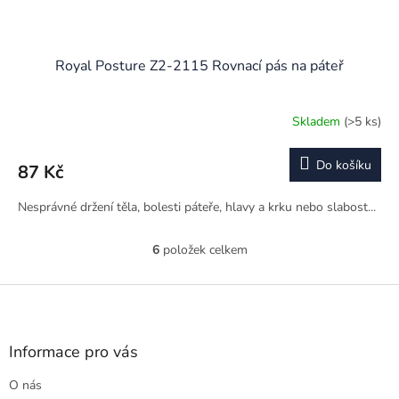
Royal Posture Z2-2115 Rovnací pás na páteř
Skladem
(>5 ks)
Průměrné
hodnocení
produktu
Do košíku
87 Kč
je
4,0
Nesprávné držení těla, bolesti páteře, hlavy a krku nebo slabost...
z
5
hvězdiček.
6
položek celkem
O
v
l
Z
á
á
d
p
a
a
Informace pro vás
c
t
í
O nás
í
p