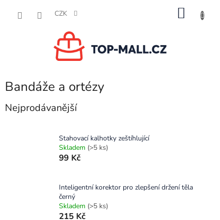
Přejít
NÁKU
na
CZK
obsah
KOŠÍK
Bandáže a ortézy
Nejprodávanější
Stahovací kalhotky zeštíhlující
Skladem
(>5 ks)
99 Kč
Inteligentní korektor pro zlepšení držení těla
černý
Skladem
(>5 ks)
215 Kč