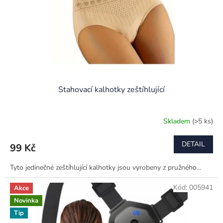
o
d
u
k
t
ů
Stahovací kalhotky zeštíhlující
Skladem
(>5 ks)
DETAIL
99 Kč
Tyto jedinečné zeštíhlující kalhotky jsou vyrobeny z pružného...
Kód:
005941
Akce
Novinka
Tip