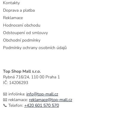
r
Kontakty
v
Doprava a platba
k
Reklamace
y
Hodnocení obchodu
v
ý
Odstoupení od smlouvy
p
Obchodní podmínky
i
Podmínky ochrany osobních údajů
s
u
Top Shop Mall s.r.o.
Rybná 716/24, 110 00 Praha 1
IČ: 14206293
📧 infolinka:
info@top-mall.cz
📧 reklamace:
reklamace@top-mall.cz
📞 Telefon:
+420 601 570 570