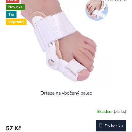
Novinka
Tip
Výprodej
Ortéza na vbočený palec
Skladem
(>5 ks)
Průměrné
hodnocení
produktu
Do košíku
57 Kč
je