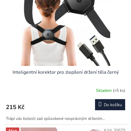
Inteligentní korektor pro zlepšení držení těla černý
Skladem
(>5 ks)
Do košíku
215 Kč
Trápí vás bolesti zad způsobené nesprávným držením...
Kód:
30679
Akce