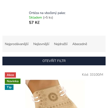
Ortéza na vbočený palec
Skladem
(>5 ks)
57 Kč
Ř
a
Nejprodávanější
Nejlevnější
Nejdražší
Abecedně
z
e
n
OTEVŘÍT FILTR
í
p
V
r
Kód:
33100/M
Akce
ý
o
Novinka
p
d
i
Tip
u
s
k
p
t
r
ů