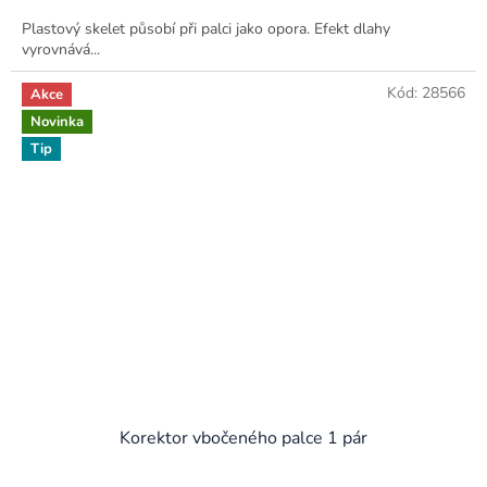
3,0
Plastový skelet působí při palci jako opora. Efekt dlahy
z
vyrovnává...
5
hvězdiček.
Kód:
28566
Akce
Novinka
Tip
Korektor vbočeného palce 1 pár