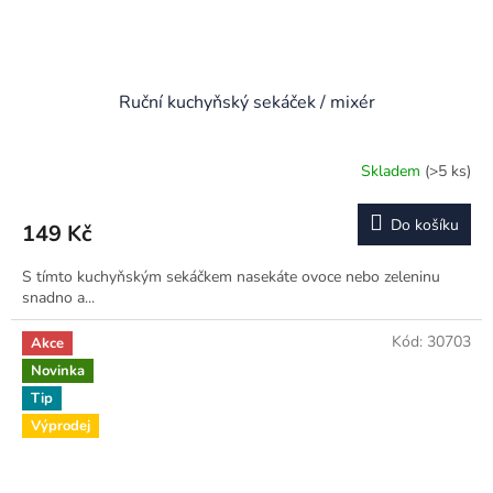
Ruční kuchyňský sekáček / mixér
Skladem
(>5 ks)
Do košíku
149 Kč
S tímto kuchyňským sekáčkem nasekáte ovoce nebo zeleninu
snadno a...
Kód:
30703
Akce
Novinka
Tip
Výprodej