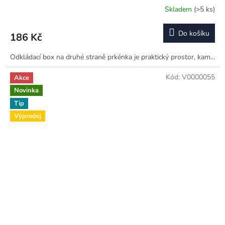
Skladem
(>5 ks)
Do košíku
186 Kč
Odkládací box na druhé straně prkénka je praktický prostor, kam...
Kód:
V0000055
Akce
Novinka
Tip
Výprodej