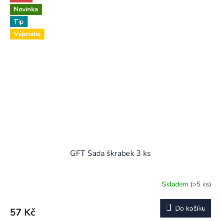
5
Novinka
hvězdiček.
Tip
Výprodej
GFT Sada škrabek 3 ks
Skladem
(>5 ks)
Do košíku
57 Kč