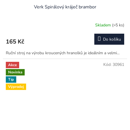
Verk Spirálový kráječ brambor
Skladem
(>5 ks)
Průměrné
hodnocení
produktu
Do košíku
165 Kč
je
3,7
Ruční stroj na výrobu kroucených hranolků je ideálním a velmi...
z
5
hvězdiček.
Kód:
30961
Akce
Novinka
Tip
Výprodej