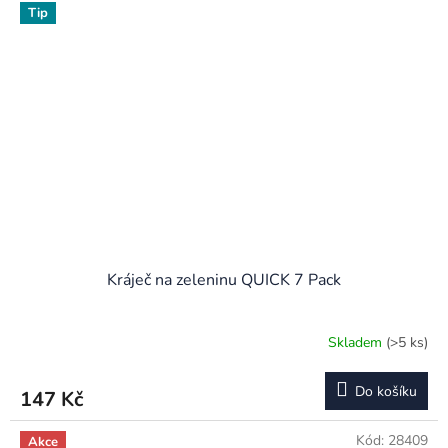
Tip
Kráječ na zeleninu QUICK 7 Pack
Skladem
(>5 ks)
Průměrné
hodnocení
produktu
Do košíku
147 Kč
je
3,7
z
Kód:
28409
Akce