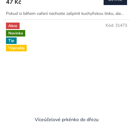
47 Kč
Pokud si během vaření nechcete zašpinit kuchyňskou linku, ale...
Kód:
31473
Akce
Novinka
Tip
Výprodej
Víceúčelové prkénko do dřezu