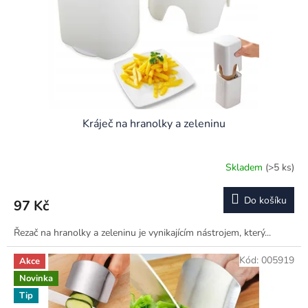
o
d
u
k
t
ů
Kráječ na hranolky a zeleninu
Skladem
(>5 ks)
Do košíku
97 Kč
Řezač na hranolky a zeleninu je vynikajícím nástrojem, který...
Kód:
005919
Akce
Novinka
Tip