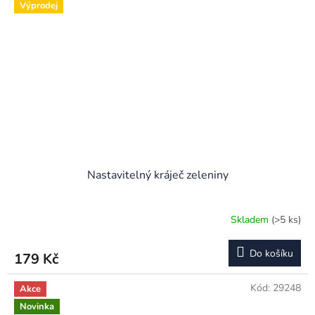
Výprodej
Nastavitelný kráječ zeleniny
Skladem
(>5 ks)
Průměrné
hodnocení
produktu
Do košíku
179 Kč
je
4,5
z
Kód:
29248
Akce
5
Novinka
hvězdiček.