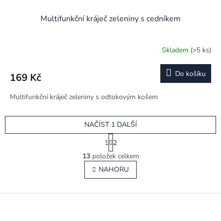
Multifunkční kráječ zeleniny s cedníkem
Skladem
(>5 ks)
Průměrné
hodnocení
produktu
Do košíku
169 Kč
je
5,0
Multifunkční kráječ zeleniny s odtokovým košem
z
5
hvězdiček.
NAČÍST 1 DALŠÍ
S
1
2
t
O
r
13
položek celkem
v
á
l
NAHORU
n
á
k
o
d
v
Z
a
á
c
á
n
í
p