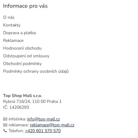
í
p
a
Informace pro vás
r
t
v
O nás
í
k
Kontakty
y
v
Doprava a platba
ý
Reklamace
p
Hodnocení obchodu
i
s
Odstoupení od smlouvy
u
Obchodní podmínky
Podmínky ochrany osobních údajů
Top Shop Mall s.r.o.
Rybná 716/24, 110 00 Praha 1
IČ: 14206293
📧 infolinka:
info@top-mall.cz
📧 reklamace:
reklamace@top-mall.cz
📞 Telefon:
+420 601 570 570