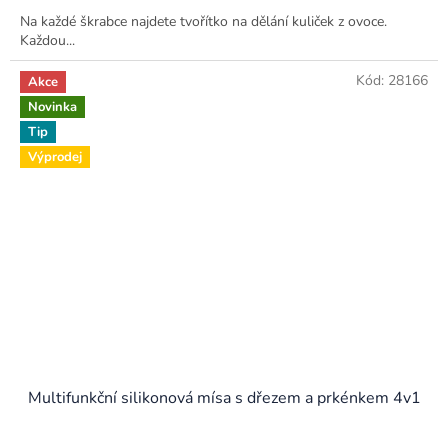
Na každé škrabce najdete tvořítko na dělání kuliček z ovoce.
Každou...
Kód:
28166
Akce
Novinka
Tip
Výprodej
Multifunkční silikonová mísa s dřezem a prkénkem 4v1