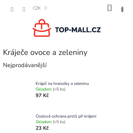
Přejít
NÁKU
na
CZK
obsah
KOŠÍK
Kráječe ovoce a zeleniny
Nejprodávanější
Kráječ na hranolky a zeleninu
Skladem
(>5 ks)
97 Kč
Ocelová ochrana prstů při krájení
Skladem
(>5 ks)
23 Kč