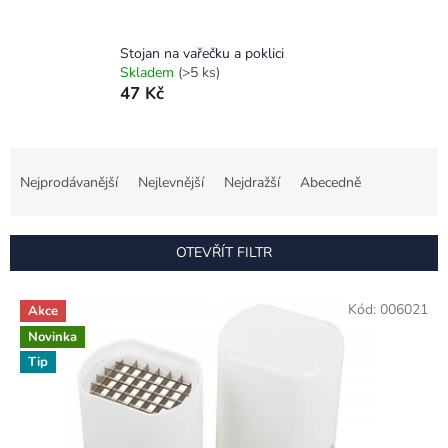
Stojan na vařečku a poklici
Skladem
(>5 ks)
47 Kč
Ř
a
Nejprodávanější
Nejlevnější
Nejdražší
Abecedně
z
e
n
OTEVŘÍT FILTR
í
p
V
r
Kód:
006021
Akce
ý
o
Novinka
p
d
i
Tip
u
s
k
p
t
r
ů