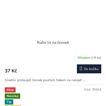
Ruční lis na česnek
Skladem
(>5 ks)
Do košíku
37 Kč
Snadno prolisuješ česnek pouhým tlakem na rukojeť -...
Kód:
30454
Akce
Novinka
Tip