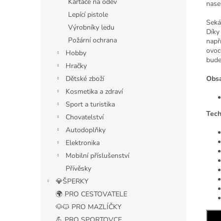
Kartáče na oděv
nase
Lepící pistole
Sekáč
Výrobníky ledu
Díky
Požární ochrana
např
ovoc
Hobby
bude
Hračky
Obsa
Dětské zboží
Kosmetika a zdraví
Sport a turistika
Tech
Chovatelství
Autodoplňky
Elektronika
Mobilní příslušenství
Přívěsky
💎ŠPERKY
🌍 PRO CESTOVATELE
🐶🐱 PRO MAZLÍČKY
💪 PRO SPORTOVCE