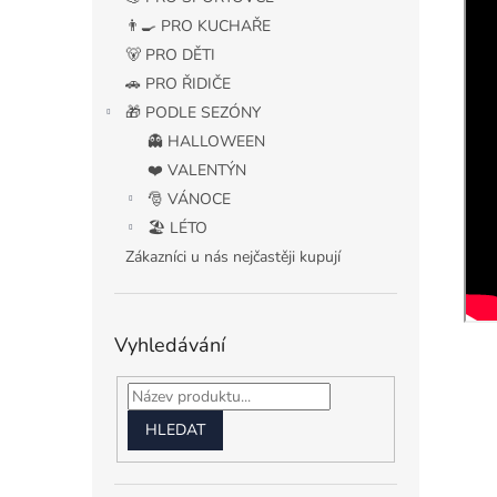
👨‍🍳 PRO KUCHAŘE
🐻 PRO DĚTI
🚗 PRO ŘIDIČE
🎁 PODLE SEZÓNY
👻 HALLOWEEN
❤️ VALENTÝN
🎅 VÁNOCE
🏖️ LÉTO
Zákazníci u nás nejčastěji kupují
Vyhledávání
HLEDAT