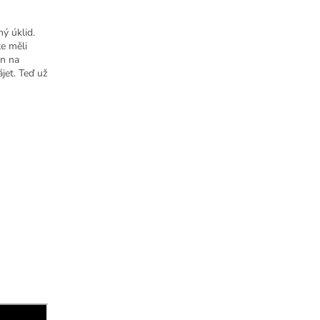
ný úklid.
te měli
en na
jet. Teď už