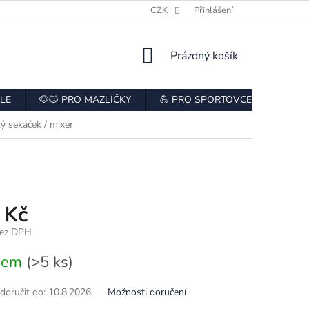
E
HODNOCENÍ OBCHODU
CZK
ODSTOUPENÍ OD SMLOUVY
Přihlášení
NÁKUPNÍ
Prázdný košík
KOŠÍK
LE
🐶🐱 PRO MAZLÍČKY
💪 PRO SPORTOVCE
👨‍🍳
ý sekáček / mixér
 Kč
bez DPH
dem
(>5 ks)
oručit do:
10.8.2026
Možnosti doručení