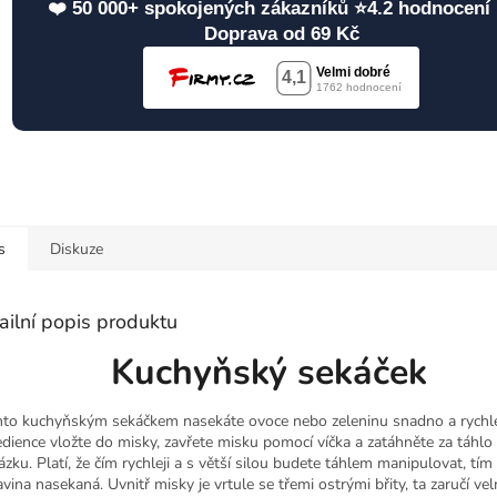
❤️ 50 000+ spokojených zákazníků ⭐4.2 hodnocení 
Doprava od 69 Kč
s
Diskuze
ailní popis produktu
Kuchyňský sekáček
mto kuchyňským sekáčkem nasekáte ovoce nebo zeleninu snadno a rychl
edience vložte do misky, zavřete misku pomocí víčka a zatáhněte za táhlo
ázku. Platí, že čím rychleji a s větší silou budete táhlem manipulovat, tím
avina nasekaná. Uvnitř misky je vrtule se třemi ostrými břity, ta zaručí ve