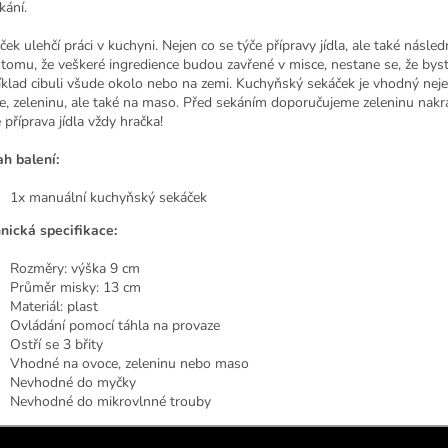
kání.
ek ulehčí práci v kuchyni. Nejen co se týče přípravy jídla, ale také násled
 tomu, že veškeré ingredience budou zavřené v misce, nestane se, že bys
íklad cibuli všude okolo nebo na zemi. Kuchyňský sekáček je vhodný nej
e, zeleninu, ale také na maso. Před sekáním doporučujeme zeleninu nakrá
 příprava jídla vždy hračka!
h balení:
1x manuální kuchyňský sekáček
nická specifikace:
Rozměry: výška 9 cm
Průměr misky: 13 cm
Materiál: plast
Ovládání pomocí táhla na provaze
Ostří se 3 břity
Vhodné na ovoce, zeleninu nebo maso
Nevhodné do myčky
Nevhodné do mikrovlnné trouby