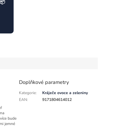
📦
Doplňkové parametry
Kategorie
:
Kráječe ovoce a zeleniny
EAN
:
9171804614012
e!
 na
 více bude
lmi jemné