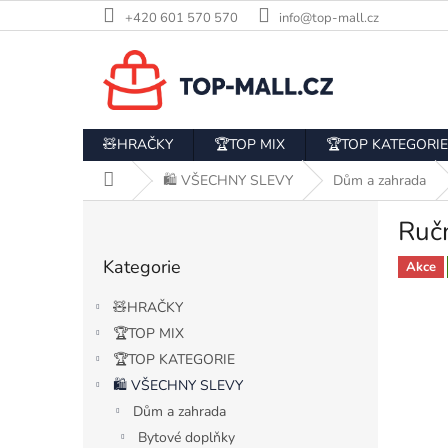
Přejít
+420 601 570 570
info@top-mall.cz
na
obsah
🧸HRAČKY
🏆TOP MIX
🏆TOP KATEGORIE
Domů
🛍️ VŠECHNY SLEVY
Dům a zahrada
P
Ručn
o
Přeskočit
s
Kategorie
kategorie
Akce
t
r
🧸HRAČKY
a
🏆TOP MIX
n
🏆TOP KATEGORIE
n
í
🛍️ VŠECHNY SLEVY
p
Dům a zahrada
a
Bytové doplňky