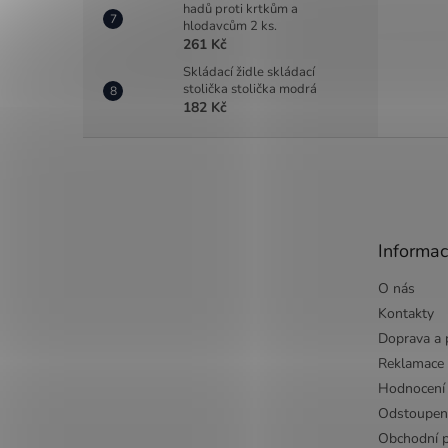
hadů proti krtkům a
hlodavcům 2 ks.
261 Kč
Skládací židle skládací
stolička stolička modrá
182 Kč
Z
á
p
a
t
Informac
í
O nás
Kontakty
Doprava a 
Reklamace
Hodnocení
Odstoupen
Obchodní 