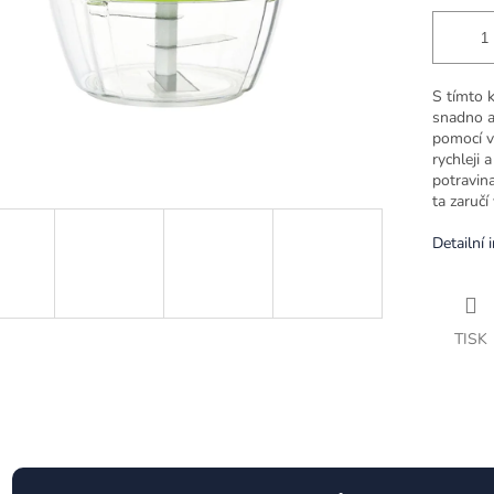
S tímto 
snadno a 
pomocí ví
rychleji 
potravina
ta zaručí
Detailní 
TISK