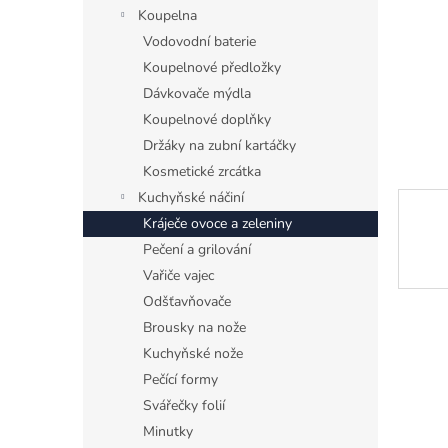
n
Koupelna
e
Vodovodní baterie
l
Koupelnové předložky
Dávkovače mýdla
Koupelnové doplňky
Držáky na zubní kartáčky
Kosmetické zrcátka
Kuchyňské náčiní
Kráječe ovoce a zeleniny
Pečení a grilování
Vařiče vajec
Odšťavňovače
Brousky na nože
Kuchyňské nože
Pečící formy
Svářečky folií
Minutky