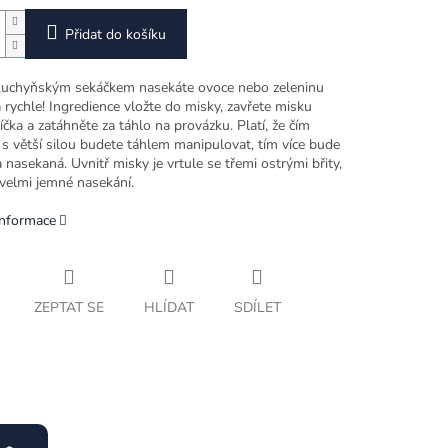
Přidat do košíku
kuchyňským sekáčkem nasekáte ovoce nebo zeleninu
rychle! Ingredience vložte do misky, zavřete misku
čka a zatáhněte za táhlo na provázku. Platí, že čím
a s větší silou budete táhlem manipulovat, tím více bude
 nasekaná. Uvnitř misky je vrtule se třemi ostrými břity,
 velmi jemné nasekání.
informace
ZEPTAT SE
HLÍDAT
SDÍLET