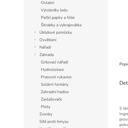
Ostatní
Výrobníky ledu
Pečící papíry a fólie
Škrabky a vykrajovátka
Úklidové pomůcky
Osvětlení
Nářadí
Zahrada
Grilovací nářadí
Popi
Hydroizolace
Pracovní rukavice
Det
Solární fontány
Zahradní hadice
Zavlažovače
Ploty
S tí
Ingr
Zvonky
prov
Sítě proti hmyzu
potr