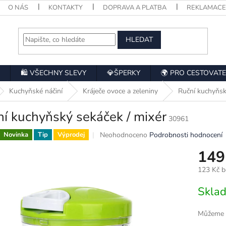
O NÁS
KONTAKTY
DOPRAVA A PLATBA
REKLAMAC
HLEDAT
🛍️ VŠECHNY SLEVY
💎ŠPERKY
🌍 PRO CESTOVATE
Kuchyňské náčiní
Kráječe ovoce a zeleniny
Ruční kuchyňsk
í kuchyňský sekáček / mixér
30961
Průměrné
Neohodnoceno
Podrobnosti hodnocení
Novinka
Tip
Výprodej
hodnocení
149
produktu
je
123 Kč 
0,0
z
Měrná
Skla
5
cena:
hvězdiček.
Můžeme d