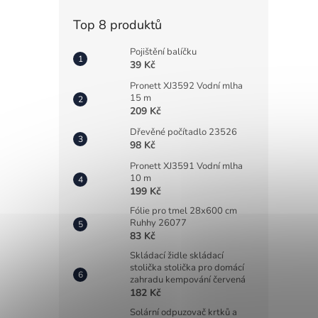
Top 8 produktů
Pojištění balíčku
39 Kč
Pronett XJ3592 Vodní mlha
15 m
209 Kč
Dřevěné počítadlo 23526
98 Kč
Pronett XJ3591 Vodní mlha
10 m
199 Kč
Fólie pro tmel 28x600 cm
Ruhhy 26077
83 Kč
Skládací židle skládací
stolička stolička pro domácí
zahradu kempování červená
182 Kč
Solární odpuzovač krtků a