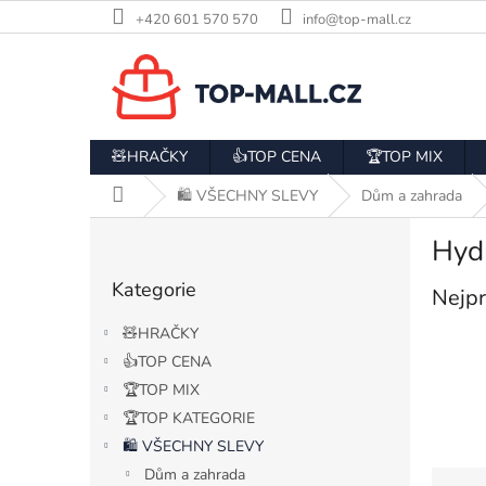
Přejít
+420 601 570 570
info@top-mall.cz
na
obsah
🧸HRAČKY
👍TOP CENA
🏆TOP MIX
Domů
🛍️ VŠECHNY SLEVY
Dům a zahrada
P
Hyd
o
Přeskočit
s
Kategorie
kategorie
Nejpr
t
r
🧸HRAČKY
a
👍TOP CENA
n
🏆TOP MIX
n
í
🏆TOP KATEGORIE
p
🛍️ VŠECHNY SLEVY
a
Ř
Dům a zahrada