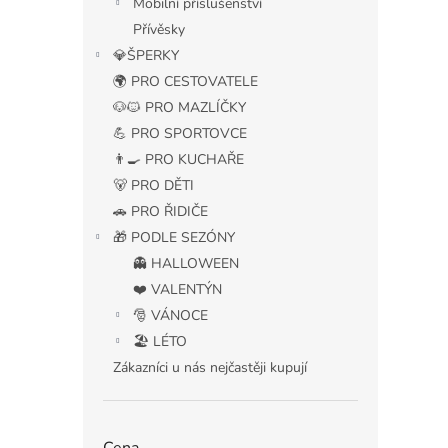
Mobilní příslušenství
Přívěsky
💎ŠPERKY
🌍 PRO CESTOVATELE
🐶🐱 PRO MAZLÍČKY
💪 PRO SPORTOVCE
👨‍🍳 PRO KUCHAŘE
🐻 PRO DĚTI
🚗 PRO ŘIDIČE
🎁 PODLE SEZÓNY
👻 HALLOWEEN
❤️ VALENTÝN
🎅 VÁNOCE
🏖️ LÉTO
Zákazníci u nás nejčastěji kupují