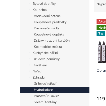
n
a
Bytové doplňky
Nejpro
e
z
Koupelna
l
e
Vodovodní baterie
V
n
Akce
Koupelnové předložky
ý
í
Novi
Dávkovače mýdla
p
p
i
Tip
r
Koupelnové doplňky
s
o
Držáky na zubní kartáčky
p
d
Kosmetické zrcátka
r
u
Kuchyňské náčiní
o
k
Úklidové pomůcky
d
t
u
ů
Osvětlení
k
Oprav
Nářadí
t
Zahrada
ů
Grilovací nářadí
Hydroizolace
Pracovní rukavice
119
Solární fontány