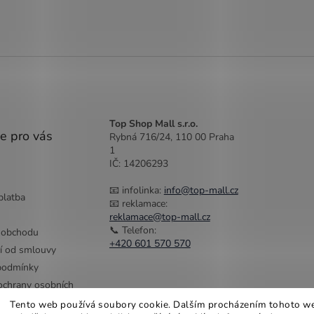
Top Shop Mall s.r.o.
e pro vás
Rybná 716/24, 110 00 Praha
1
IČ: 14206293
📧 infolinka:
info@top-mall.cz
platba
📧 reklamace:
reklamace@top-mall.cz
📞 Telefon:
 obchodu
+420 601 570 570
í od smlouvy
podmínky
chrany osobních
Tento web používá soubory cookie. Dalším procházením tohoto w