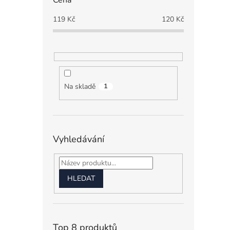
Cena
119
Kč
120
Kč
Na skladě
1
Vyhledávání
HLEDAT
Top 8 produktů