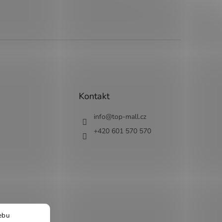
Kontakt
info
@
top-mall.cz
+420 601 570 570
ebu