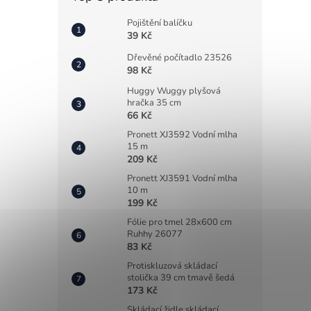
Pojištění balíčku
39 Kč
Dřevěné počítadlo 23526
98 Kč
Huggy Wuggy plyšová
hračka 35 cm
66 Kč
Pronett XJ3592 Vodní mlha
15 m
209 Kč
Pronett XJ3591 Vodní mlha
10 m
199 Kč
Fólie pro tmel 28x600 cm
Ruhhy 26077
83 Kč
Protiskluzová skládací
stolička 39 cm tmavě šedá
173 Kč
Skládací židle skládací