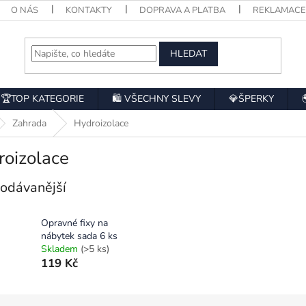
O NÁS
KONTAKTY
DOPRAVA A PLATBA
REKLAMAC
HLEDAT
🏆TOP KATEGORIE
🛍️ VŠECHNY SLEVY
💎ŠPERKY
Zahrada
Hydroizolace
roizolace
odávanější
Opravné fixy na
nábytek sada 6 ks
Skladem
(>5 ks)
119 Kč