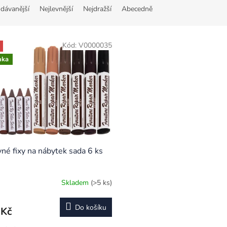
dávanější
Nejlevnější
Nejdražší
Abecedně
Kód:
V0000035
nka
né fixy na nábytek sada 6 ks
Skladem
(>5 ks)
Do košíku
 Kč