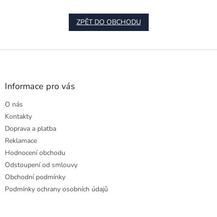
ZPĚT DO OBCHODU
Z
á
p
a
Informace pro vás
t
O nás
í
Kontakty
Doprava a platba
Reklamace
Hodnocení obchodu
Odstoupení od smlouvy
Obchodní podmínky
Podmínky ochrany osobních údajů