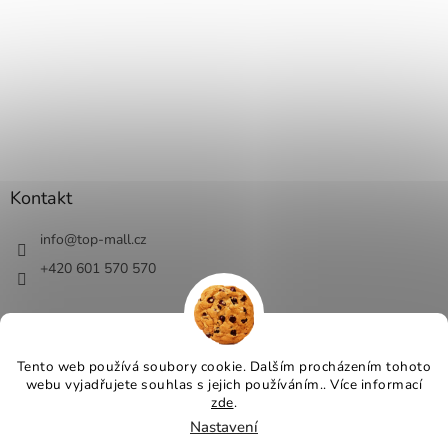
Kontakt
info
@
top-mall.cz
+420 601 570 570
Tento web používá soubory cookie. Dalším procházením tohoto
webu vyjadřujete souhlas s jejich používáním.. Více informací
Vytvořil Shoptet
zde
.
Nastavení
Copyright 2026
Top-Mall.cz - top ceny a slevy
. Všechna práva