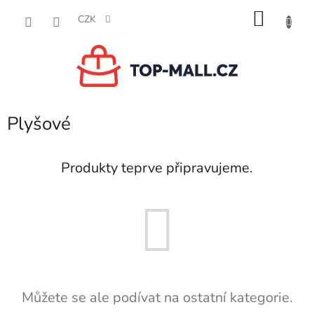
Přejít
NÁKU
na
CZK
obsah
KOŠÍK
Plyšové
Produkty teprve připravujeme.
Můžete se ale podívat na ostatní kategorie.