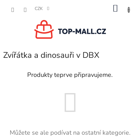
Přejít
NÁKU
na
CZK
obsah
KOŠÍK
Zvířátka a dinosauři v DBX
Produkty teprve připravujeme.
Můžete se ale podívat na ostatní kategorie.