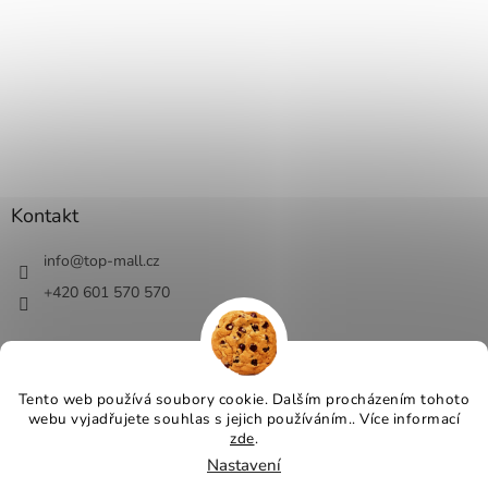
Kontakt
info
@
top-mall.cz
+420 601 570 570
Tento web používá soubory cookie. Dalším procházením tohoto
webu vyjadřujete souhlas s jejich používáním.. Více informací
Vytvořil Shoptet
zde
.
Nastavení
Copyright 2026
Top-Mall.cz - top ceny a slevy
. Všechna práva