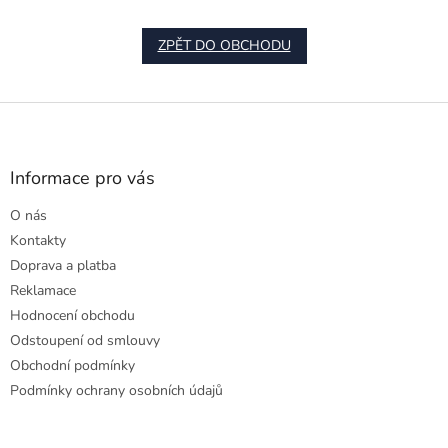
ZPĚT DO OBCHODU
Z
á
p
a
Informace pro vás
t
O nás
í
Kontakty
Doprava a platba
Reklamace
Hodnocení obchodu
Odstoupení od smlouvy
Obchodní podmínky
Podmínky ochrany osobních údajů