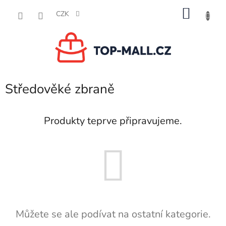
Přejít
NÁKU
na
CZK
obsah
KOŠÍK
Středověké zbraně
Produkty teprve připravujeme.
Můžete se ale podívat na ostatní kategorie.