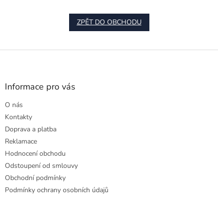
ZPĚT DO OBCHODU
Z
á
p
a
Informace pro vás
t
O nás
í
Kontakty
Doprava a platba
Reklamace
Hodnocení obchodu
Odstoupení od smlouvy
Obchodní podmínky
Podmínky ochrany osobních údajů