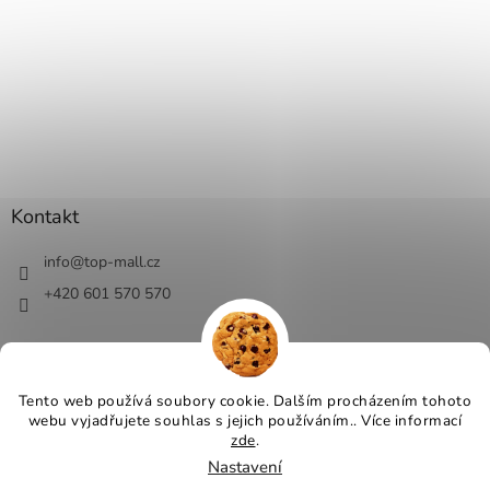
Kontakt
info
@
top-mall.cz
+420 601 570 570
Tento web používá soubory cookie. Dalším procházením tohoto
webu vyjadřujete souhlas s jejich používáním.. Více informací
Vytvořil Shoptet
zde
.
Nastavení
Copyright 2026
Top-Mall.cz - top ceny a slevy
. Všechna práva