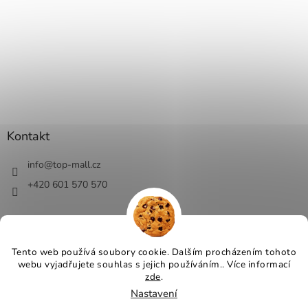
Kontakt
info
@
top-mall.cz
+420 601 570 570
Tento web používá soubory cookie. Dalším procházením tohoto
webu vyjadřujete souhlas s jejich používáním.. Více informací
Vytvořil Shoptet
zde
.
Nastavení
Copyright 2026
Top-Mall.cz - top ceny a slevy
. Všechna práva