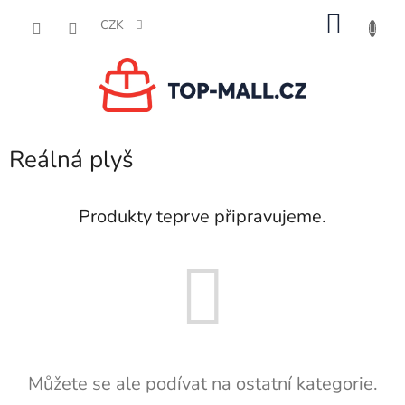
Přejít
NÁKU
na
CZK
obsah
KOŠÍK
Reálná plyš
Produkty teprve připravujeme.
Můžete se ale podívat na ostatní kategorie.