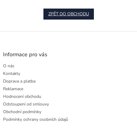
ZPĚT DO OBCHODU
Z
á
p
a
Informace pro vás
t
O nás
í
Kontakty
Doprava a platba
Reklamace
Hodnocení obchodu
Odstoupení od smlouvy
Obchodní podmínky
Podmínky ochrany osobních údajů