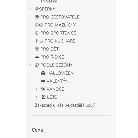
Přívěsky
💎ŠPERKY
🌍 PRO CESTOVATELE
🐶🐱 PRO MAZLÍČKY
💪 PRO SPORTOVCE
👨‍🍳 PRO KUCHAŘE
🐻 PRO DĚTI
🚗 PRO ŘIDIČE
🎁 PODLE SEZÓNY
👻 HALLOWEEN
❤️ VALENTÝN
🎅 VÁNOCE
🏖️ LÉTO
Zákazníci u nás nejčastěji kupují
Cena