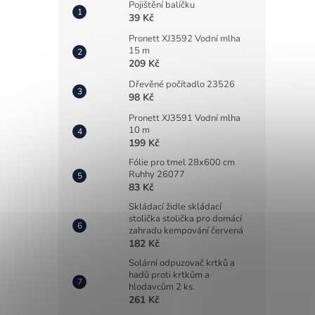
Pojištění balíčku
39 Kč
Pronett XJ3592 Vodní mlha
15 m
209 Kč
Dřevěné počítadlo 23526
98 Kč
Pronett XJ3591 Vodní mlha
10 m
199 Kč
Fólie pro tmel 28x600 cm
Ruhhy 26077
83 Kč
Skládací židle skládací
stolička stolička pro domácí
zahradu kempování červená
182 Kč
Solární odpuzovač krtků a
hadů proti krtkům a
hlodavcům 2 ks.
261 Kč