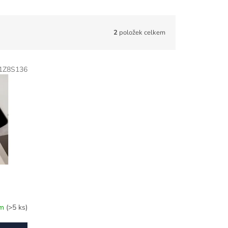
2
položek celkem
1Z8S136
m
em
(>5 ks)