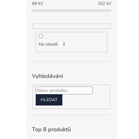
89
Kč
152
Kč
Na skladě
2
Vyhledávání
HLEDAT
Top 8 produktů