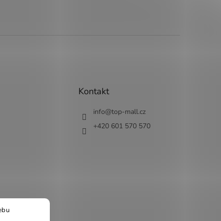
Kontakt
info
@
top-mall.cz
+420 601 570 570
ebu