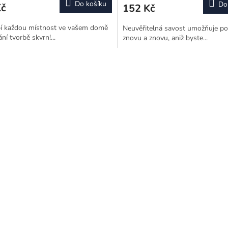
Do košíku
Do
Kč
152 Kč
í každou místnost ve vašem domě
Neuvěřitelná savost umožňuje pou
ání tvorbě skvrn!...
znovu a znovu, aniž byste...
O
v
l
á
d
a
c
í
p
r
v
k
y
v
ý
p
i
s