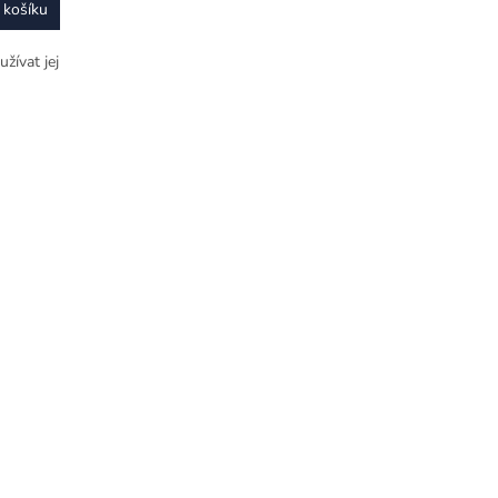
 košíku
žívat jej