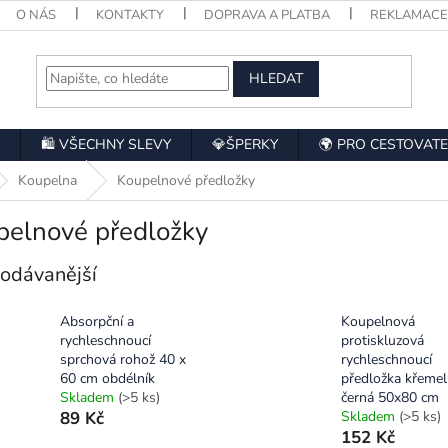
O NÁS
KONTAKTY
DOPRAVA A PLATBA
REKLAMAC
HLEDAT
🛍️ VŠECHNY SLEVY
💎ŠPERKY
🌍 PRO CESTOVATE
Koupelna
Koupelnové předložky
pelnové předložky
odávanější
Absorpční a
Koupelnová
rychleschnoucí
protiskluzová
sprchová rohož 40 x
rychleschnoucí
60 cm obdélník
předložka křemel
Skladem
(>5 ks)
černá 50x80 cm
89 Kč
Skladem
(>5 ks)
152 Kč