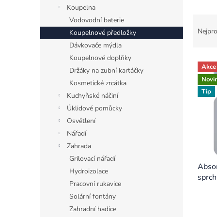
n
Koupelna
e
Ř
Vodovodní baterie
l
a
Nejpro
Koupelnové předložky
z
Dávkovače mýdla
e
Koupelnové doplňky
V
n
Akce
ý
Držáky na zubní kartáčky
í
Novi
p
p
Kosmetické zrcátka
i
Tip
r
Kuchyňské náčiní
s
o
Úklidové pomůcky
p
d
Osvětlení
r
u
Nářadí
o
k
d
t
Zahrada
u
ů
Grilovací nářadí
Absor
k
Hydroizolace
sprch
t
Pracovní rukavice
ů
Solární fontány
Zahradní hadice