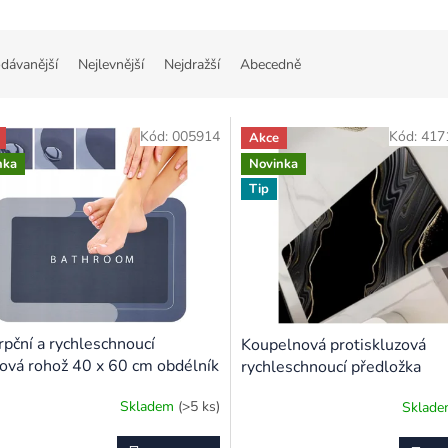
dávanější
Nejlevnější
Nejdražší
Abecedně
Kód:
005914
Kód:
417
Akce
nka
Novinka
Tip
pční a rychleschnoucí
Koupelnová protiskluzová
ová rohož 40 x 60 cm obdélník
rychleschnoucí předložka
křemelinová černá 50x80 c
Skladem
(>5 ks)
Sklad