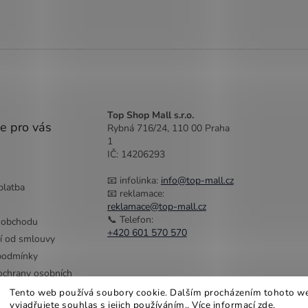
Top Shop Mall s.r.o.
e pro vás
Rybná 716/24, 110 00 Praha
1
IČ: 14206293
📧 infolinka:
info@top-mall.cz
platba
📧 reklamace:
reklamace@top-mall.cz
📞 Telefon:
 obchodu
+420 601 570 570
í od smlouvy
podmínky
chrany osobních
Tento web používá soubory cookie. Dalším procházením tohoto w
vyjadřujete souhlas s jejich používáním.. Více informací
zde
.