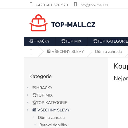
Přejít
+420 601 570 570
info@top-mall.cz
na
obsah
🧸HRAČKY
🏆TOP MIX
🏆TOP KATEGORIE
Domů
🛍️ VŠECHNY SLEVY
Dům a zahrada
P
Kou
o
Přeskočit
s
Kategorie
kategorie
Nejpr
t
r
🧸HRAČKY
a
🏆TOP MIX
n
🏆TOP KATEGORIE
n
í
🛍️ VŠECHNY SLEVY
p
Dům a zahrada
a
Bytové doplňky