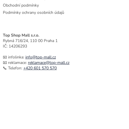
p
Obchodní podmínky
i
Podmínky ochrany osobních údajů
s
u
Top Shop Mall s.r.o.
Rybná 716/24, 110 00 Praha 1
IČ: 14206293
📧 infolinka:
info@top-mall.cz
📧 reklamace:
reklamace@top-mall.cz
📞 Telefon:
+420 601 570 570