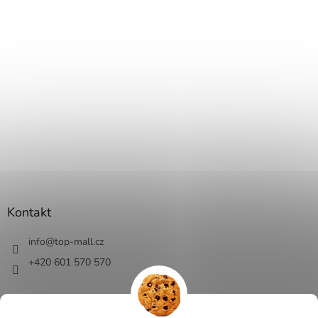
Kontakt
info
@
top-mall.cz
+420 601 570 570