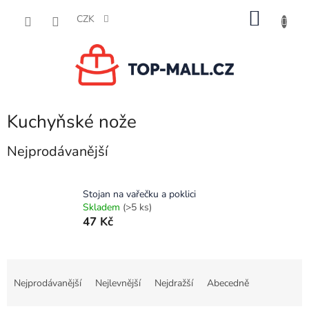
Přejít
NÁKU
na
CZK
obsah
KOŠÍK
Kuchyňské nože
Nejprodávanější
Stojan na vařečku a poklici
Skladem
(>5 ks)
47 Kč
Ř
a
Nejprodávanější
Nejlevnější
Nejdražší
Abecedně
z