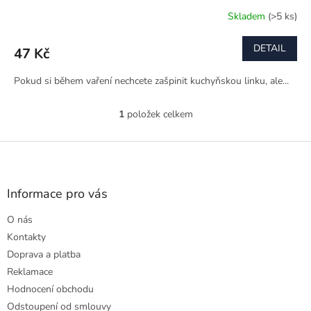
Skladem
(>5 ks)
DETAIL
47 Kč
Pokud si během vaření nechcete zašpinit kuchyňskou linku, ale...
1
položek celkem
O
v
l
Z
á
á
d
p
a
a
Informace pro vás
c
t
í
O nás
í
p
r
Kontakty
v
Doprava a platba
k
Reklamace
y
Hodnocení obchodu
v
ý
Odstoupení od smlouvy