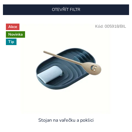
e
n
OTEVŘÍT FILTR
í
p
V
r
Kód:
005918/BIL
Akce
ý
o
Novinka
p
d
i
Tip
u
s
k
p
t
r
ů
o
d
u
k
t
ů
Stojan na vařečku a poklici