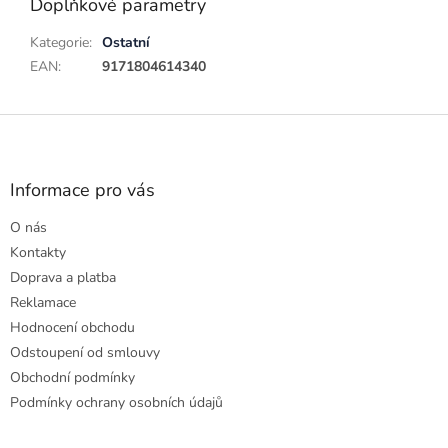
Doplňkové parametry
Kategorie
:
Ostatní
EAN
:
9171804614340
Z
á
p
a
Informace pro vás
t
O nás
í
Kontakty
Doprava a platba
Reklamace
Hodnocení obchodu
Odstoupení od smlouvy
Obchodní podmínky
Podmínky ochrany osobních údajů