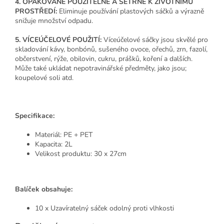
4. OPAKOVANĚ POUŽITELNÉ A ŠETRNÉ K ŽIVOTNÍMU
PROSTŘEDÍ:
Eliminuje používání plastových sáčků a výrazně
snižuje množství odpadu.
5. VÍCEÚČELOVÉ POUŽITÍ:
Víceúčelové sáčky jsou skvělé pro
skladování kávy, bonbónů, sušeného ovoce, ořechů, zrn, fazolí,
občerstvení, rýže, obilovin, cukru, prášků, koření a dalších.
Může také ukládat nepotravinářské předměty, jako jsou;
koupelové soli atd.
Specifikace:
Materiál: PE + PET
Kapacita: 2L
Velikost produktu: 30 x 27cm
Balíček obsahuje:
10 x Uzavíratelný sáček odolný proti vlhkosti