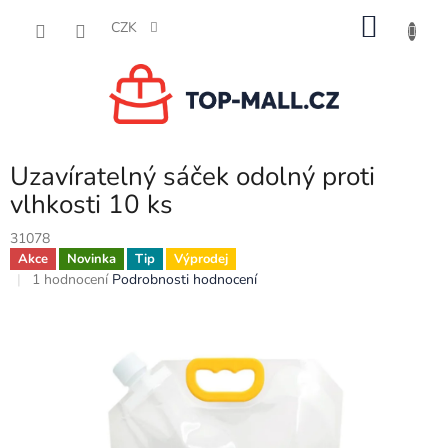
Přejít
NÁKU
na
CZK
obsah
KOŠÍK
Uzavíratelný sáček odolný proti
vlhkosti 10 ks
31078
Akce
Novinka
Tip
Výprodej
Průměrné
1 hodnocení
Podrobnosti hodnocení
hodnocení
produktu
je
4,0
z
5
hvězdiček.