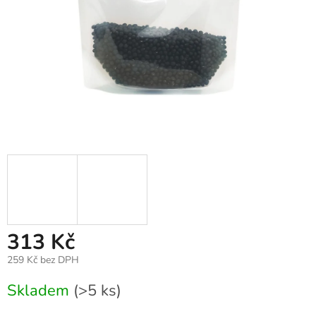
313 Kč
259 Kč bez DPH
Měrná
Skladem
(>5 ks)
cena: