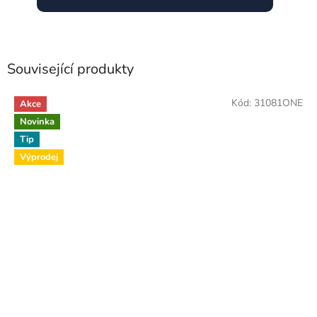
Související produkty
Kód:
31081ONE
Akce
Novinka
Tip
Výprodej