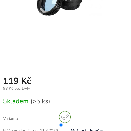
119 Kč
98 Kč bez DPH
Měrná
Skladem
(>5 ks)
cena:
Varianta
Můžeme doručit do:
11.8.2026
Možnosti doručení