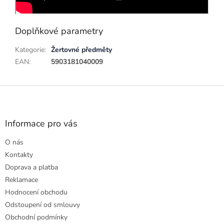
Doplňkové parametry
Kategorie
:
Žertovné předměty
EAN
:
5903181040009
Z
á
p
a
Informace pro vás
t
O nás
í
Kontakty
Doprava a platba
Reklamace
Hodnocení obchodu
Odstoupení od smlouvy
Obchodní podmínky