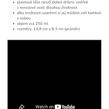
plastové tělo zaručí dobré držení, vnitřek
z nerezové oceli dlouhou životnost
díky možnosti uzavření si jej můžete vzít kamkoli
s sebou
objem cca 250 ml
rozměry: 14,8 cm x 8,3 cm (průměr)