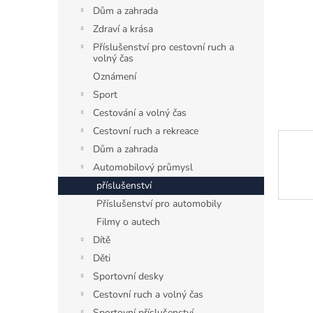
n
Dům a zahrada
e
Zdraví a krása
l
Příslušenství pro cestovní ruch a
volný čas
Oznámení
Sport
Cestování a volný čas
Cestovní ruch a rekreace
Dům a zahrada
Automobilový průmysl
příslušenství
Příslušenství pro automobily
Filmy o autech
Dítě
Děti
Sportovní desky
Cestovní ruch a volný čas
Sportovní příslušenství