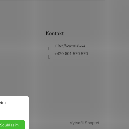
Kontakt
info
@
top-mall.cz
+420 601 570 570
ebu
Vytvořil Shoptet
Souhlasím