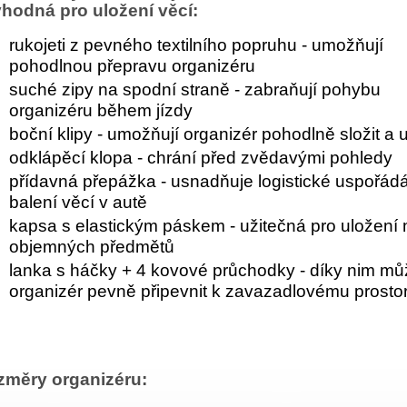
vhodná pro uložení věcí:
rukojeti z pevného textilního popruhu - umožňují
pohodlnou přepravu organizéru
suché zipy na spodní straně - zabraňují pohybu
organizéru během jízdy
boční klipy - umožňují organizér pohodlně složit a ul
odklápěcí klopa - chrání před zvědavými pohledy
přídavná přepážka - usnadňuje logistické uspořádá
balení věcí v autě
kapsa s elastickým páskem - užitečná pro uložení 
objemných předmětů
lanka s háčky + 4 kovové průchodky - díky nim mů
organizér pevně připevnit k zavazadlovému prosto
změry organizéru: