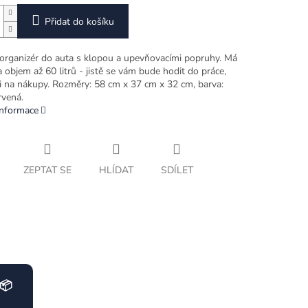
Přidat do košíku
 organizér do auta s klopou a upevňovacími popruhy. Má
 objem až 60 litrů - jistě se vám bude hodit do práce,
 i na nákupy. Rozměry: 58 cm x 37 cm x 32 cm, barva:
rvená.
informace
ZEPTAT SE
HLÍDAT
SDÍLET
📦