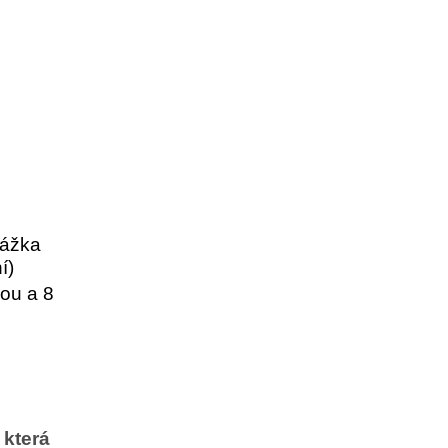
pážka
í)
kou a 8
 která