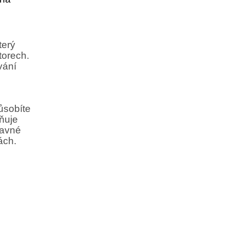
terý
torech.
vání
ůsobíte
ňuje
davné
ách.