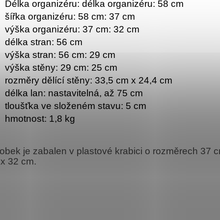
Délka organizéru: délka organizéru: 58 cm
šířka organizéru: 58 cm: 37 cm
výška organizéru: 37 cm: 32 cm
délka stran: 56 cm
výška stran: 56 cm: 29 cm
výška stěny: 29 cm: 25 cm
rozměry dělící stěny: 33,5 cm x 24,4 cm
délka lan: nastavitelná, až 75 cm
tloušťka ve složeném stavu: 5 cm
hmotnost: 1,8 kg
obek je zabalen v plastové krabici o rozměrech 37 c
x 32 cm.