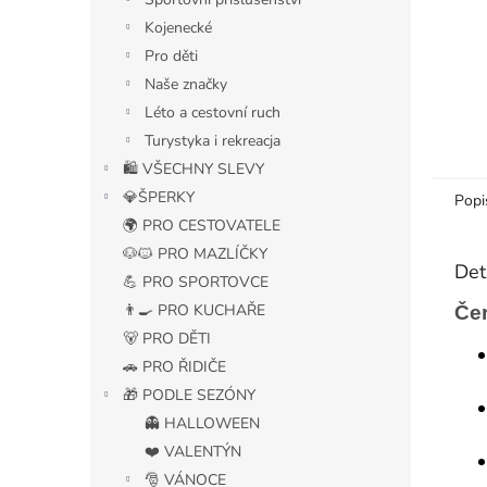
Kojenecké
Pro děti
Naše značky
Léto a cestovní ruch
Turystyka i rekreacja
🛍️ VŠECHNY SLEVY
💎ŠPERKY
Popi
🌍 PRO CESTOVATELE
🐶🐱 PRO MAZLÍČKY
Det
💪 PRO SPORTOVCE
👨‍🍳 PRO KUCHAŘE
Čer
🐻 PRO DĚTI
🚗 PRO ŘIDIČE
🎁 PODLE SEZÓNY
👻 HALLOWEEN
❤️ VALENTÝN
🎅 VÁNOCE