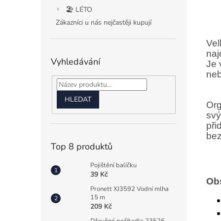
🏖️ LÉTO
Zákazníci u nás nejčastěji kupují
Vel
naj
Vyhledávání
Je 
neb
HLEDAT
Org
svý
při
bez
Top 8 produktů
Pojištění balíčku
39 Kč
Ob
Pronett XJ3592 Vodní mlha
15 m
209 Kč