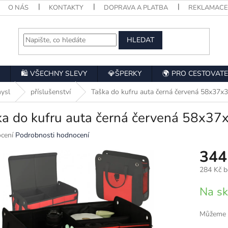
O NÁS
KONTAKTY
DOPRAVA A PLATBA
REKLAMAC
HLEDAT
🛍️ VŠECHNY SLEVY
💎ŠPERKY
🌍 PRO CESTOVATE
ysl
příslušenství
Taška do kufru auta černá červená 58x37x
ka do kufru auta černá červená 58x37
né
cení
Podrobnosti hodnocení
ní
344
u
284 Kč 
Měrná
Na s
cena:
k.
Můžeme d