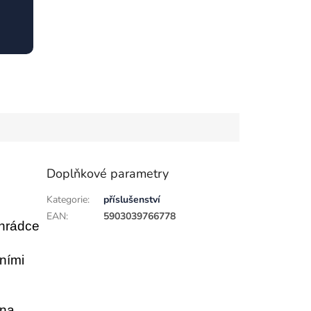
Doplňkové parametry
Kategorie
:
příslušenství
EAN
:
5903039766778
ihrádce
čními
 na