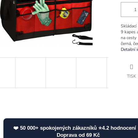
Skládací
9 kapes a
na cesty
černá, če
Detailní 
TISK
❤️ 50 000+ spokojených zákazníků ⭐4.2 hodnocení 
Doprava od 69 Kč