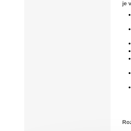
je 
Ro