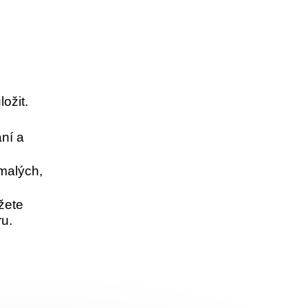
ožit.
ní a
malých,
žete
ru.