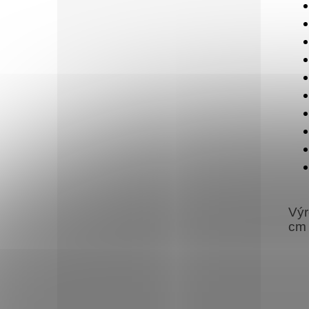
Výr
cm 