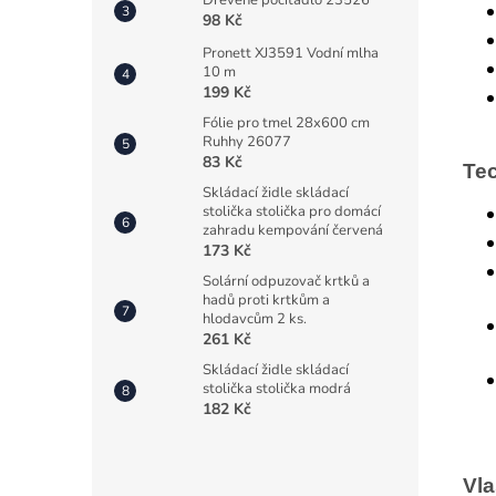
Dřevěné počítadlo 23526
98 Kč
Pronett XJ3591 Vodní mlha
10 m
199 Kč
Fólie pro tmel 28x600 cm
Ruhhy 26077
83 Kč
Tec
Skládací židle skládací
stolička stolička pro domácí
zahradu kempování červená
173 Kč
Solární odpuzovač krtků a
hadů proti krtkům a
hlodavcům 2 ks.
261 Kč
Skládací židle skládací
stolička stolička modrá
182 Kč
Vla