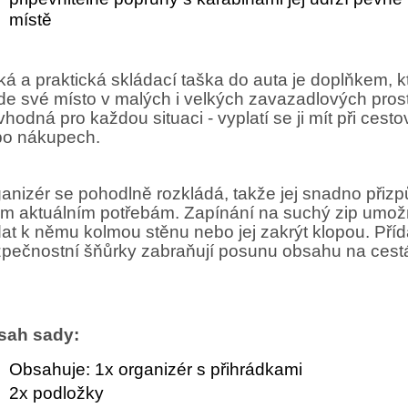
místě
ká a praktická skládací taška do auta je doplňkem, k
de své místo v malých i velkých zavazadlových pros
vhodná pro každou situaci - vyplatí se ji mít při cesto
o nákupech.
anizér se pohodlně rozkládá, takže jej snadno přizp
m aktuálním potřebám. Zapínání na suchý zip umož
dat k němu kolmou stěnu nebo jej zakrýt klopou. Pří
pečnostní šňůrky zabraňují posunu obsahu na cest
sah sady:
Obsahuje: 1x organizér s přihrádkami
2x podložky