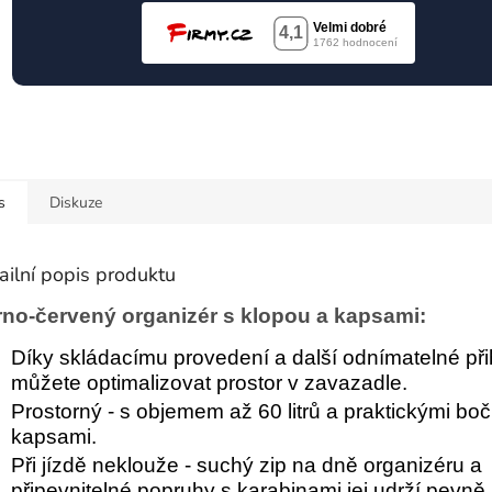
s
Diskuze
ailní popis produktu
no-červený organizér s klopou a kapsami:
Díky skládacímu provedení a další odnímatelné př
můžete optimalizovat prostor v zavazadle.
Prostorný - s objemem až 60 litrů a praktickými bo
kapsami.
Při jízdě neklouže - suchý zip na dně organizéru a
připevnitelné popruhy s karabinami jej udrží pevně