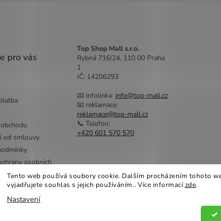
Top Shop Mall s.r.o.
e pro vás
Rybná 716/24, 110 00 Praha
1
IČ: 14206293
📧 infolinka:
info@top-mall.cz
platba
📧 reklamace:
reklamace@top-mall.cz
📞 Telefon:
 obchodu
+420 601 570 570
í od smlouvy
podmínky
chrany osobních
Tento web používá soubory cookie. Dalším procházením tohoto w
vyjadřujete souhlas s jejich používáním.. Více informací
zde
.
Nastavení
na práva vyhrazena.