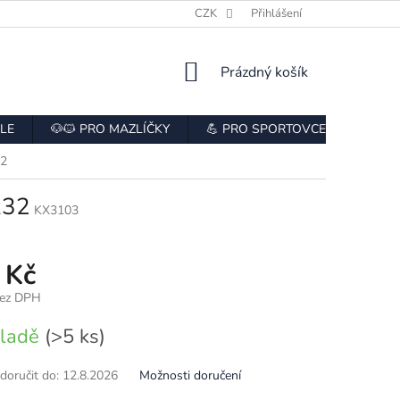
E
HODNOCENÍ OBCHODU
CZK
ODSTOUPENÍ OD SMLOUVY
Přihlášení
NÁKUPNÍ
Prázdný košík
KOŠÍK
LE
🐶🐱 PRO MAZLÍČKY
💪 PRO SPORTOVCE
👨‍🍳
32
x32
KX3103
 Kč
bez DPH
kladě
(>5 ks)
oručit do:
12.8.2026
Možnosti doručení