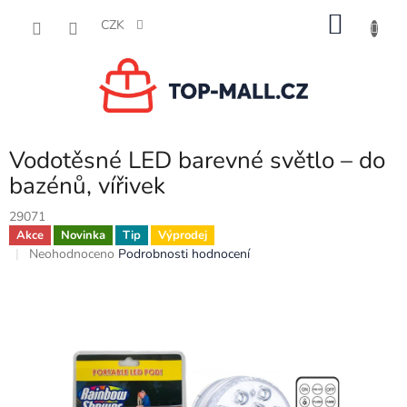
Přejít
NÁKU
na
CZK
obsah
KOŠÍK
Vodotěsné LED barevné světlo – do
bazénů, vířivek
29071
Akce
Novinka
Tip
Výprodej
Průměrné
Neohodnoceno
Podrobnosti hodnocení
hodnocení
produktu
je
0,0
z
5
hvězdiček.