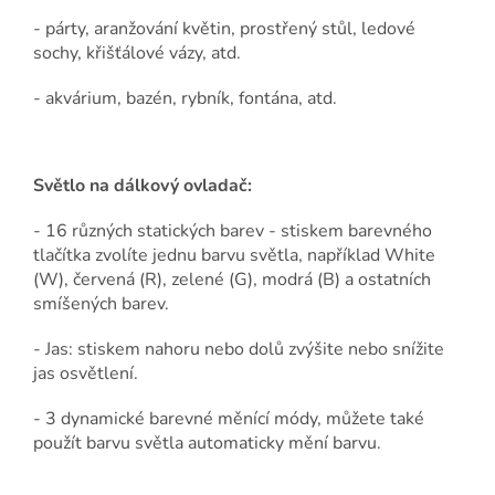
- pá
rty, aranžování květin, prostřený stůl, ledové
sochy, křišťálové vázy, atd.
- akvárium, bazén, rybník, fontána, atd.
Světlo na dálkový ovladač:
- 16 různých statických barev - stiskem barevného
tlačítka zvolíte jednu barvu světla, například White
(W), červená (R), zelené (G), modrá (B) a ostatních
smíšených barev.
- Jas: stiskem nahoru nebo dolů zvýšite nebo snížite
jas osvětlení.
- 3 dynamické barevné měnící módy, můžete také
použít barvu světla automaticky mění barvu.