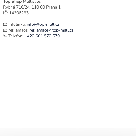
Top Shop Mall s.r.o.
Rybná 716/24, 110 00 Praha 1
IČ: 14206293
📧 infolinka:
info@top-mall.cz
📧 reklamace:
reklamace@top-mall.cz
📞 Telefon:
+420 601 570 570