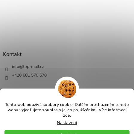
Kontakt
info
@
top-mall.cz
+420 601 570 570
Tento web používá soubory cookie. Dalším procházením tohoto
webu vyjadřujete souhlas s jejich používáním.. Více informací
Vytvořil Shoptet
zde
.
Nastavení
Copyright 2026
Top-Mall.cz - top ceny a slevy
. Všechna práva
vyhrazena.