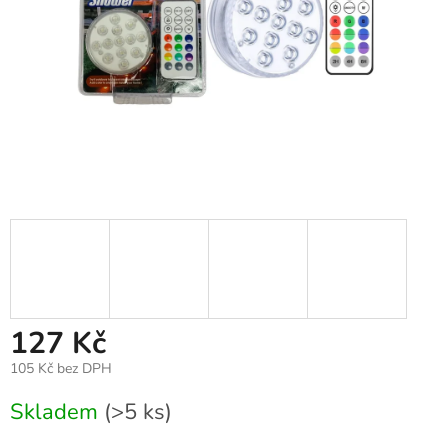
127 Kč
105 Kč bez DPH
Měrná
Skladem
(>5 ks)
cena: