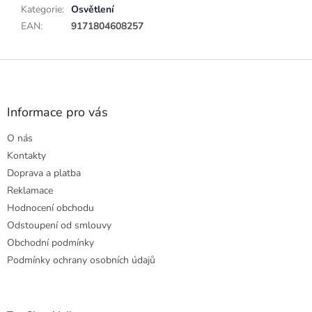
Kategorie
:
Osvětlení
EAN
:
9171804608257
Z
á
p
a
Informace pro vás
t
O nás
í
Kontakty
Doprava a platba
Reklamace
Hodnocení obchodu
Odstoupení od smlouvy
Obchodní podmínky
Podmínky ochrany osobních údajů