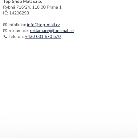
Top Shop Mall s.r.o.
Rybná 716/24, 110 00 Praha 1
IČ: 14206293
📧 infolinka:
info@top-mall.cz
📧 reklamace:
reklamace@top-mall.cz
📞 Telefon:
+420 601 570 570