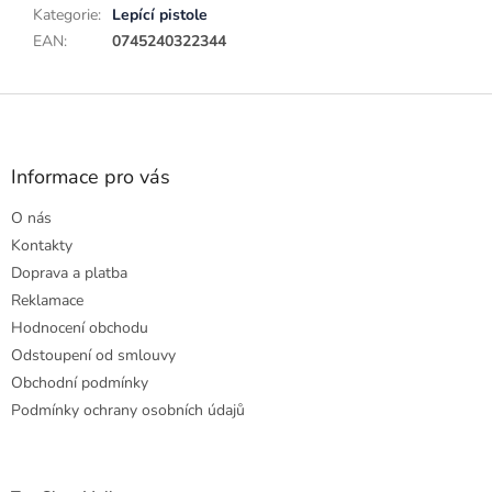
Kategorie
:
Lepící pistole
EAN
:
0745240322344
Z
á
p
a
Informace pro vás
t
O nás
í
Kontakty
Doprava a platba
Reklamace
Hodnocení obchodu
Odstoupení od smlouvy
Obchodní podmínky
Podmínky ochrany osobních údajů