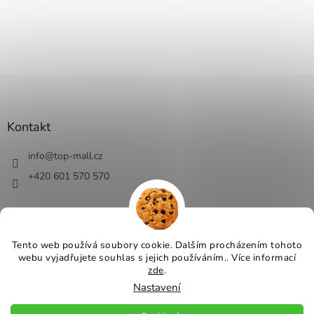
Kontakt
info
@
top-mall.cz
+420 601 570 570
Tento web používá soubory cookie. Dalším procházením tohoto
webu vyjadřujete souhlas s jejich používáním.. Více informací
Vytvořil Shoptet
zde
.
Nastavení
Copyright 2026
Top-Mall.cz - top ceny a slevy
. Všechna práva
vyhrazena.