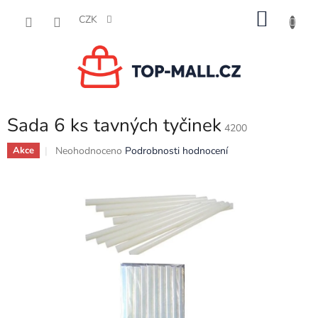
Přejít
NÁKU
na
CZK
obsah
KOŠÍK
Sada 6 ks tavných tyčinek
4200
Průměrné
Neohodnoceno
Podrobnosti hodnocení
Akce
hodnocení
produktu
je
0,0
z
5
hvězdiček.