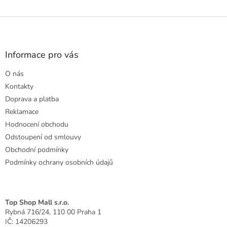
Z
á
p
a
Informace pro vás
t
O nás
í
Kontakty
Doprava a platba
Reklamace
Hodnocení obchodu
Odstoupení od smlouvy
Obchodní podmínky
Podmínky ochrany osobních údajů
Top Shop Mall s.r.o.
Rybná 716/24, 110 00 Praha 1
IČ: 14206293