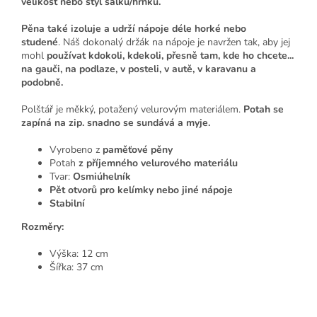
velikost nebo styl šálku/hrnku.
Pěna také izoluje a udrží nápoje déle horké nebo
studené
. Náš dokonalý držák na nápoje je navržen tak, aby jej
mohl
používat kdokoli, kdekoli, přesně tam, kde ho chcete...
na gauči, na podlaze, v posteli, v autě, v karavanu a
podobně.
Polštář je měkký, potažený velurovým materiálem.
Potah se
zapíná na zip. snadno se sundává a myje.
Vyrobeno z
paměťové pěny
Potah
z příjemného velurového materiálu
Tvar:
Osmiúhelník
Pět otvorů pro kelímky nebo jiné nápoje
Stabilní
Rozměry:
Výška: 12 cm
Šířka: 37 cm