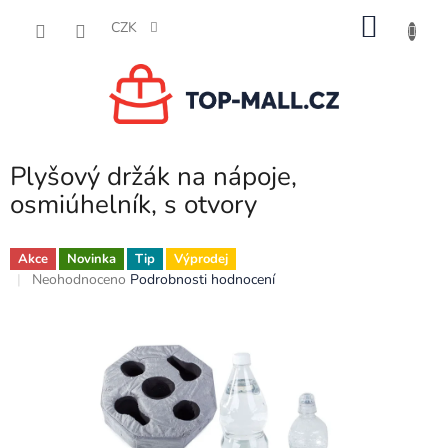
Přejít
NÁKU
na
CZK
obsah
KOŠÍK
Plyšový držák na nápoje,
osmiúhelník, s otvory
Akce
Novinka
Tip
Výprodej
Průměrné
Neohodnoceno
Podrobnosti hodnocení
hodnocení
produktu
je
0,0
z
5
hvězdiček.