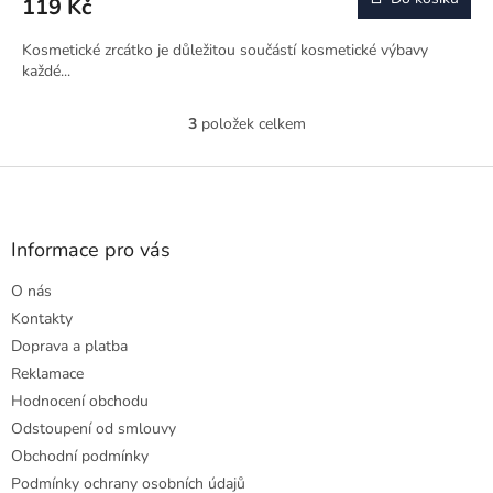
119 Kč
Kosmetické zrcátko je důležitou součástí kosmetické výbavy
každé...
3
položek celkem
O
v
l
Z
á
á
d
p
a
a
Informace pro vás
c
t
í
O nás
í
p
r
Kontakty
v
Doprava a platba
k
Reklamace
y
Hodnocení obchodu
v
ý
Odstoupení od smlouvy
p
Obchodní podmínky
i
Podmínky ochrany osobních údajů
s