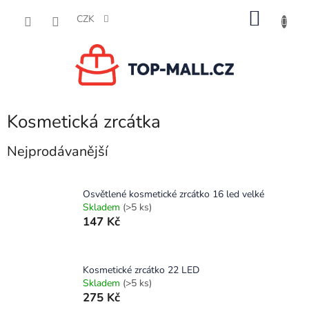
Přejít
NÁKU
na
CZK
obsah
KOŠÍK
Kosmetická zrcátka
Nejprodávanější
Osvětlené kosmetické zrcátko 16 led velké
Skladem
(>5 ks)
147 Kč
Kosmetické zrcátko 22 LED
Skladem
(>5 ks)
275 Kč