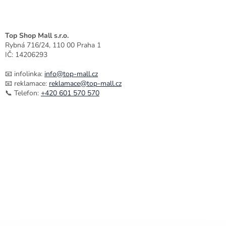
u
Top Shop Mall s.r.o.
Rybná 716/24, 110 00 Praha 1
IČ: 14206293
📧 infolinka:
info@top-mall.cz
📧 reklamace:
reklamace@top-mall.cz
📞 Telefon:
+420 601 570 570