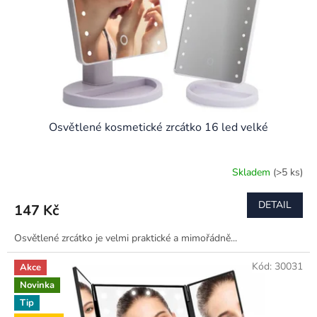
o
d
u
k
t
ů
Osvětlené kosmetické zrcátko 16 led velké
Skladem
(>5 ks)
DETAIL
147 Kč
Osvětlené zrcátko je velmi praktické a mimořádně...
Kód:
30031
Akce
Novinka
Tip