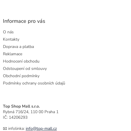
Z
á
p
a
Informace pro vás
t
O nás
í
Kontakty
Doprava a platba
Reklamace
Hodnocení obchodu
Odstoupení od smlouvy
Obchodní podmínky
Podmínky ochrany osobních údajů
Top Shop Mall s.r.o.
Rybná 716/24, 110 00 Praha 1
IČ: 14206293
📧 infolinka:
info@top-mall.cz