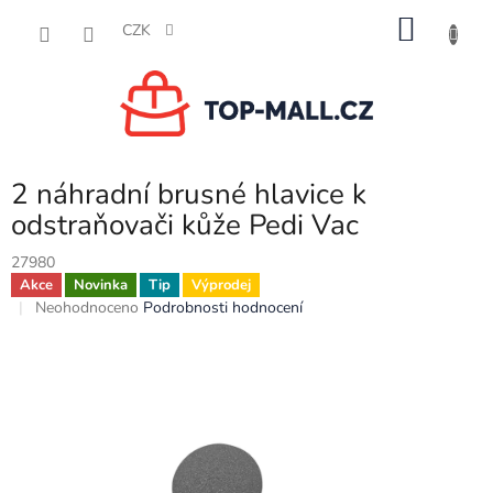
Přejít
NÁKU
na
CZK
obsah
KOŠÍK
2 náhradní brusné hlavice k
odstraňovači kůže Pedi Vac
27980
Akce
Novinka
Tip
Výprodej
Průměrné
Neohodnoceno
Podrobnosti hodnocení
hodnocení
produktu
je
0,0
z
5
hvězdiček.