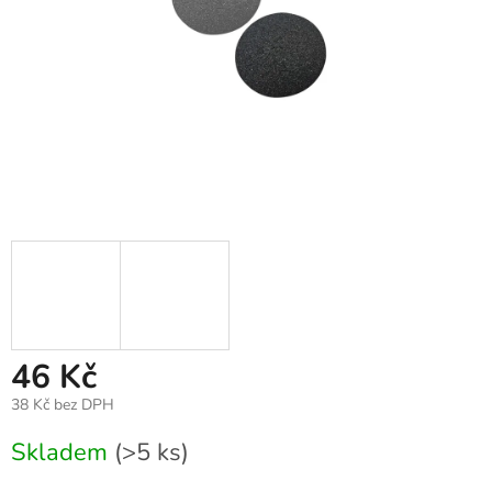
46 Kč
38 Kč bez DPH
Měrná
Skladem
(>5 ks)
cena: