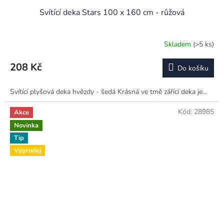
Svítící deka Stars 100 x 160 cm - růžová
Skladem
(>5 ks)
Průměrné
hodnocení
produktu
208 Kč
Do košíku
je
4,0
Svítící plyšová deka hvězdy - šedá Krásná ve tmě zářící deka je...
z
5
hvězdiček.
Kód:
28985
Akce
Novinka
Tip
Výprodej