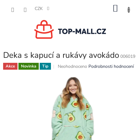
Přejít
NÁKU
na
CZK
obsah
KOŠÍK
Deka s kapucí a rukávy avokádo
006019
Průměrné
Neohodnoceno
Podrobnosti hodnocení
Akce
Novinka
Tip
hodnocení
produktu
je
0,0
z
5
hvězdiček.