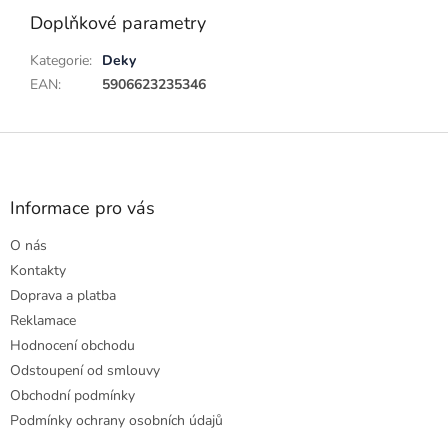
Doplňkové parametry
Kategorie
:
Deky
EAN
:
5906623235346
Z
á
p
a
Informace pro vás
t
O nás
í
Kontakty
Doprava a platba
Reklamace
Hodnocení obchodu
Odstoupení od smlouvy
Obchodní podmínky
Podmínky ochrany osobních údajů