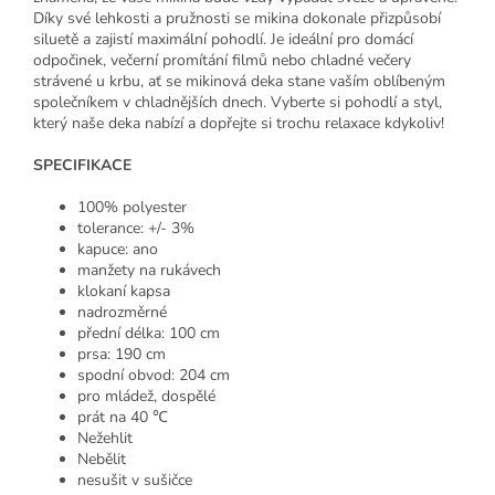
Díky své lehkosti a pružnosti se mikina dokonale přizpůsobí
siluetě a zajistí maximální pohodlí. Je ideální pro domácí
odpočinek, večerní promítání filmů nebo chladné večery
strávené u krbu, ať se mikinová deka stane vaším oblíbeným
společníkem v chladnějších dnech. Vyberte si pohodlí a styl,
který naše deka nabízí a dopřejte si trochu relaxace kdykoliv!
SPECIFIKACE
100% polyester
tolerance: +/- 3%
kapuce: ano
manžety na rukávech
klokaní kapsa
nadrozměrné
přední délka: 100 cm
prsa: 190 cm
spodní obvod: 204 cm
pro mládež, dospělé
prát na 40 ℃
Nežehlit
Nebělit
nesušit v sušičce