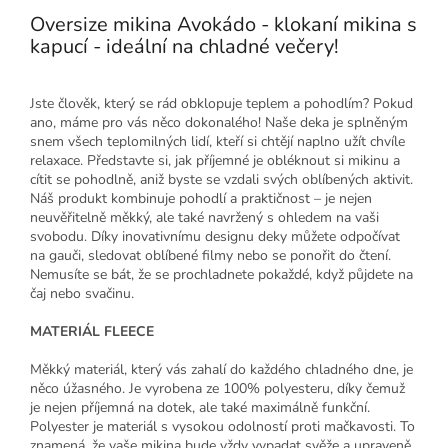
Oversize mikina Avokádo - klokaní mikina s
kapucí - ideální na chladné večery!
Jste člověk, který se rád obklopuje teplem a pohodlím? Pokud
ano, máme pro vás něco dokonalého! Naše deka je splněným
snem všech teplomilných lidí, kteří si chtějí naplno užít chvíle
relaxace. Představte si, jak příjemné je obléknout si mikinu a
cítit se pohodlně, aniž byste se vzdali svých oblíbených aktivit.
Náš produkt kombinuje pohodlí a praktičnost – je nejen
neuvěřitelně měkký, ale také navržený s ohledem na vaši
svobodu. Díky inovativnímu designu deky můžete odpočívat
na gauči, sledovat oblíbené filmy nebo se ponořit do čtení.
Nemusíte se bát, že se prochladnete pokaždé, když půjdete na
čaj nebo svačinu.
MATERIÁL FLEECE
Měkký materiál, který vás zahalí do každého chladného dne, je
něco úžasného. Je vyrobena ze 100% polyesteru, díky čemuž
je nejen příjemná na dotek, ale také maximálně funkční.
Polyester je materiál s vysokou odolností proti mačkavosti. To
znamená, že vaše mikina bude vždy vypadat svěže a upraveně.