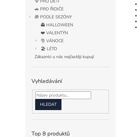
🐻 PRO DĚTI
🚗 PRO ŘIDIČE
🎁 PODLE SEZÓNY
👻 HALLOWEEN
❤️ VALENTÝN
🎅 VÁNOCE
🏖️ LÉTO
Zákazníci u nás nejčastěji kupují
Vyhledávání
HLEDAT
Top 8 produktů