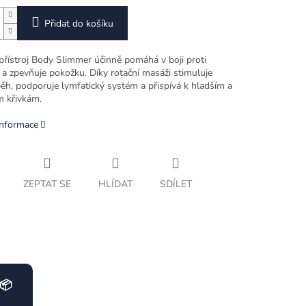
Přidat do košíku
přístroj Body Slimmer účinně pomáhá v boji proti
ě a zpevňuje pokožku. Díky rotační masáži stimuluje
běh, podporuje lymfatický systém a přispívá k hladším a
m křivkám.
informace
ZEPTAT SE
HLÍDAT
SDÍLET
📦