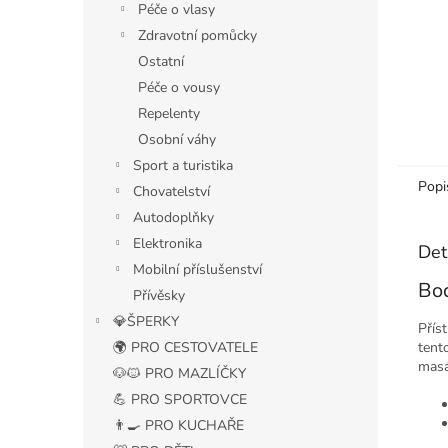
Péče o vlasy
Zdravotní pomůcky
Ostatní
Péče o vousy
Repelenty
Osobní váhy
Sport a turistika
Popi
Chovatelství
Autodoplňky
Elektronika
Det
Mobilní příslušenství
Bod
Přívěsky
💎ŠPERKY
Příst
tent
🌍 PRO CESTOVATELE
masá
🐶🐱 PRO MAZLÍČKY
💪 PRO SPORTOVCE
👨‍🍳 PRO KUCHAŘE