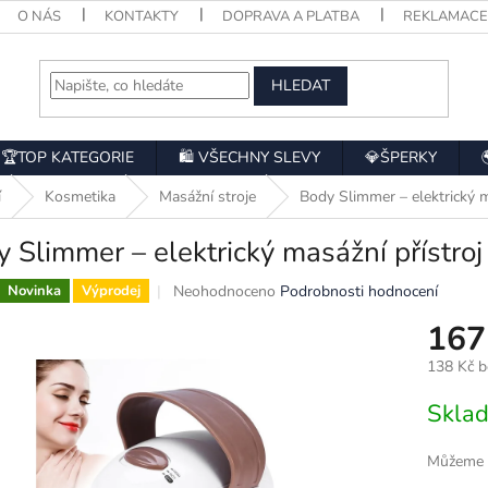
O NÁS
KONTAKTY
DOPRAVA A PLATBA
REKLAMAC
HLEDAT
🏆TOP KATEGORIE
🛍️ VŠECHNY SLEVY
💎ŠPERKY
í
Kosmetika
Masážní stroje
Body Slimmer – elektrický ma
 Slimmer – elektrický masážní přístroj p
Průměrné
Neohodnoceno
Podrobnosti hodnocení
Novinka
Výprodej
hodnocení
167
produktu
je
138 Kč 
0,0
z
Měrná
Skla
5
cena:
hvězdiček.
Můžeme d