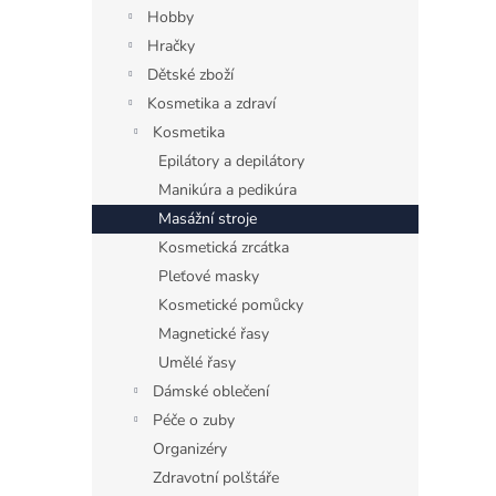
n
Hobby
e
Hračky
l
Dětské zboží
Kosmetika a zdraví
Kosmetika
Epilátory a depilátory
Manikúra a pedikúra
Masážní stroje
Kosmetická zrcátka
Pleťové masky
Kosmetické pomůcky
Magnetické řasy
Umělé řasy
Dámské oblečení
Péče o zuby
Organizéry
Zdravotní polštáře