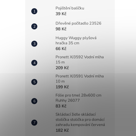
Pojištění balíčku
39 Kč
Dřevěné počítadlo 23526
98 Kč
Huggy Wuggy plyšová
hračka 35 cm
66 Kč
Pronett XJ3592 Vodní mlha
15 m
209 Kč
Pronett XJ3591 Vodní mlha
10 m
199 Kč
Fólie pro tmel 28x600 cm
Ruhhy 26077
83 Kč
Skládací židle skládací
stolička stolička pro domácí
zahradu kempování červená
182 Kč