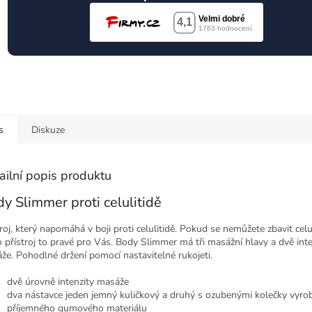
s
Diskuze
ailní popis produktu
y Slimmer proti celulitidě
roj, který napomáhá v boji proti celulitidě. Pokud se nemůžete zbavit celul
o přístroj to pravé pro Vás. Body Slimmer má tři masážní hlavy a dvě inte
že. Pohodlné držení pomocí nastavitelné rukojeti.
dvě úrovně intenzity masáže
dva nástavce jeden jemný kuličkový a druhý s ozubenými kolečky vyro
příjemného gumového materiálu