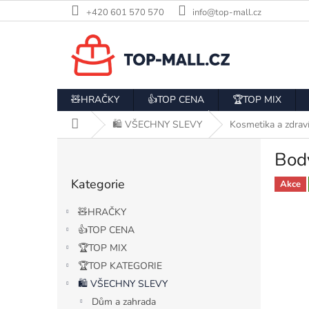
Přejít
+420 601 570 570
info@top-mall.cz
na
obsah
🧸HRAČKY
👍TOP CENA
🏆TOP MIX
Domů
🛍️ VŠECHNY SLEVY
Kosmetika a zdrav
P
Body
o
Přeskočit
s
Kategorie
kategorie
Akce
t
r
🧸HRAČKY
a
👍TOP CENA
n
🏆TOP MIX
n
í
🏆TOP KATEGORIE
p
🛍️ VŠECHNY SLEVY
a
Dům a zahrada