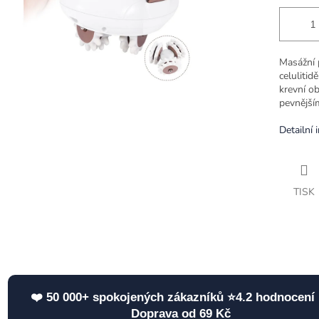
Masážní 
celulitid
krevní o
pevnější
Detailní 
TISK
❤️ 50 000+ spokojených zákazníků ⭐4.2 hodnocení 
Doprava od 69 Kč