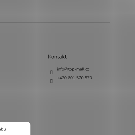
Kontakt
info
@
top-mall.cz
+420 601 570 570
ebu