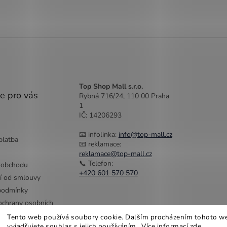
Top Shop Mall s.r.o.
e pro vás
Rybná 716/24, 110 00 Praha
1
IČ: 14206293
📧 infolinka:
info@top-mall.cz
platba
📧 reklamace:
reklamace@top-mall.cz
📞 Telefon:
 obchodu
+420 601 570 570
í od smlouvy
podmínky
chrany osobních
Tento web používá soubory cookie. Dalším procházením tohoto w
vyjadřujete souhlas s jejich používáním.. Více informací
zde
.