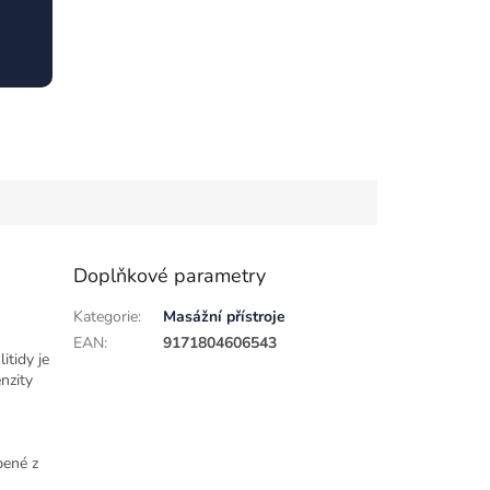
Doplňkové parametry
Kategorie
:
Masážní přístroje
EAN
:
9171804606543
itidy je
nzity
bené z