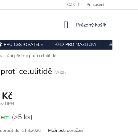
E
HODNOCENÍ OBCHODU
CZK
ODSTOUPENÍ OD SMLOUVY
Přihlášení
NÁKUPNÍ
Prázdný košík
KOŠÍK
🌍 PRO CESTOVATELE
🐶🐱 PRO MAZLÍČKY
💪 PRO SPOR
sážní přístroj proti celulitidě
roti celulitidě
27605
 Kč
bez DPH
dem
(>5 ks)
oručit do:
11.8.2026
Možnosti doručení