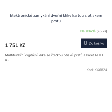
Elektronické zamykání dveřní kliky kartou s otiskem
prstu
Na skladě
(>5 ks)
Do košíku
1 751 Kč
Multifunkční digitální klika se čtečkou otisků prstů a karet RFID
a...
Kód:
KX6824