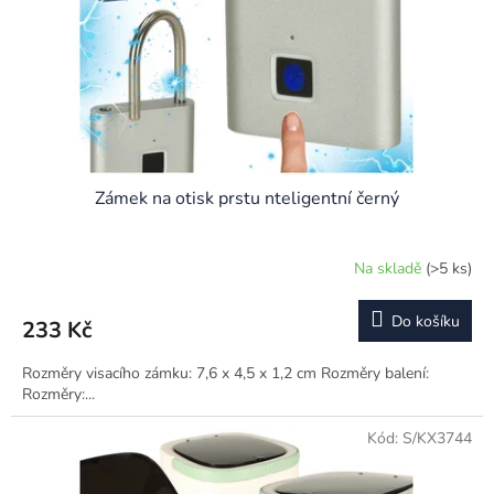
o
d
u
k
t
ů
Zámek na otisk prstu nteligentní černý
Na skladě
(>5 ks)
Do košíku
233 Kč
Rozměry visacího zámku: 7,6 x 4,5 x 1,2 cm Rozměry balení:
Rozměry:...
Kód:
S/KX3744