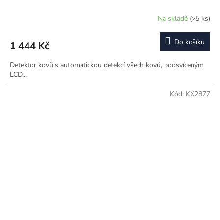
Na skladě
(>5 ks)
Do košíku
1 444 Kč
Detektor kovů s automatickou detekcí všech kovů, podsvíceným
LCD...
Kód:
KX2877