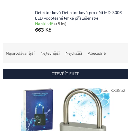
Detektor kovů Detektor kovů pro děti MD-3006
LED vodotěsné lehké příslušenství
Na skladě
(>5 ks)
663 Kč
Ř
a
Nejprodávanější
Nejlevnější
Nejdražší
Abecedně
z
e
n
OTEVŘÍT FILTR
í
p
V
r
Kód:
KX3852
ý
o
p
d
i
u
s
k
p
t
r
ů