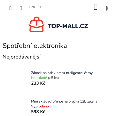
Přejít
NÁKU
na
CZK
obsah
KOŠÍK
Spotřební elektronika
Nejprodávanější
Zámek na otisk prstu nteligentní černý
Na skladě
(>5 ks)
233 Kč
Mini skládací přenosná pračka 12L zelená
Vyprodáno
598 Kč