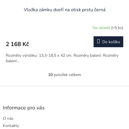
Vložka zámku dveří na otisk prstu černá
Na skladě
(>5 ks)
Do košíku
2 168 Kč
Rozměry výrobku: 13,3-18,5 x 42 cm. Rozměry balení: Rozměry
balení:...
10
položek celkem
O
v
l
Z
á
á
d
p
a
a
Informace pro vás
c
t
í
O nás
í
p
r
Kontakty