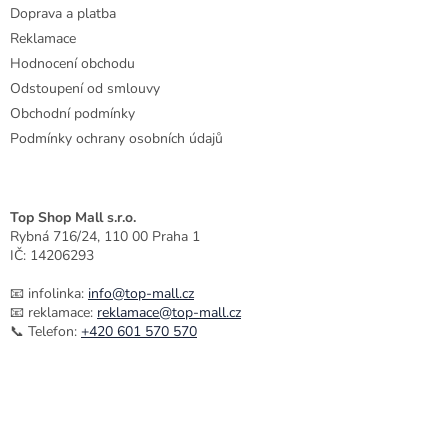
v
Doprava a platba
k
Reklamace
y
Hodnocení obchodu
v
ý
Odstoupení od smlouvy
p
Obchodní podmínky
i
Podmínky ochrany osobních údajů
s
u
Top Shop Mall s.r.o.
Rybná 716/24, 110 00 Praha 1
IČ: 14206293
📧 infolinka:
info@top-mall.cz
📧 reklamace:
reklamace@top-mall.cz
📞 Telefon:
+420 601 570 570