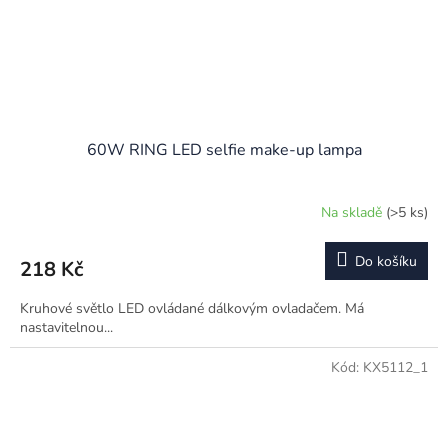
60W RING LED selfie make-up lampa
Na skladě
(>5 ks)
Do košíku
218 Kč
Kruhové světlo LED ovládané dálkovým ovladačem. Má
nastavitelnou...
Kód:
KX5112_1