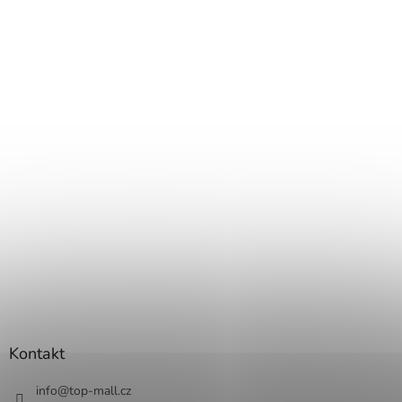
Kontakt
info
@
top-mall.cz