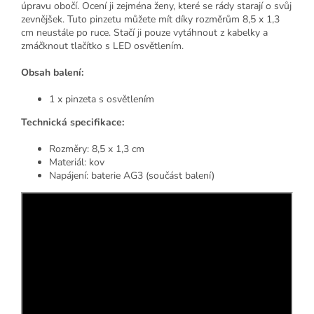
úpravu obočí. Ocení ji zejména ženy, které se rády starají o svůj
zevnějšek. Tuto pinzetu můžete mít díky rozměrům 8,5 x 1,3
cm neustále po ruce. Stačí ji pouze vytáhnout z kabelky a
zmáčknout tlačítko s LED osvětlením.
Obsah balení:
1 x pinzeta s osvětlením
Technická specifikace:
Rozměry: 8,5 x 1,3 cm
Materiál: kov
Napájení: baterie AG3 (součást balení)