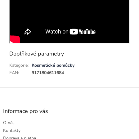
Doplňkové parametry
Kategorie
:
Kosmetické pomůcky
EAN
:
9171804611684
Z
á
p
a
Informace pro vás
t
O nás
í
Kontakty
Doprava a platba