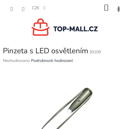
Přejít
NÁKU
na
CZK
obsah
KOŠÍK
Pinzeta s LED osvětlením
30109
Průměrné
Neohodnoceno
Podrobnosti hodnocení
hodnocení
produktu
je
0,0
z
5
hvězdiček.