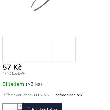
57 Kč
47 Kč bez DPH
Měrná
Skladem
(>5 ks)
cena:
Můžeme doručit do:
11.8.2026
Možnosti doručení
Přidat do košíku