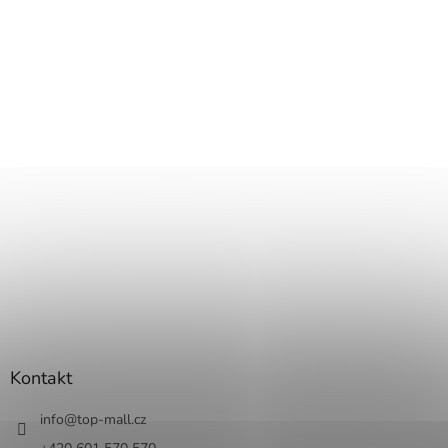
Kontakt
info
@
top-mall.cz