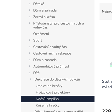
n
Dětské
Ř
e
a
Dům a zahrada
l
Nejpro
z
Zdraví a krása
e
Příslušenství pro cestovní ruch a
V
n
volný čas
ý
í
Oznámení
p
p
Sport
i
r
Cestování a volný čas
s
o
Cestovní ruch a rekreace
p
d
r
u
Dům a zahrada
o
k
Automobilový průmysl
d
t
Dítě
u
ů
Dekorace do dětských pokojů
k
Stol
krabice na hračky
t
ovlád
ů
Hvězdicové projektory
Noční lampičky
Koše na hračky
228
Příslušenství pro kojence a děti