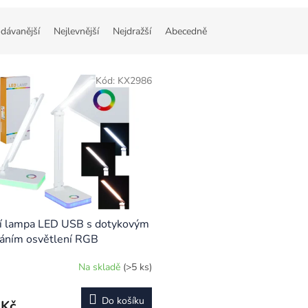
dávanější
Nejlevnější
Nejdražší
Abecedně
Kód:
KX2986
ní lampa LED USB s dotykovým
áním osvětlení RGB
Na skladě
(>5 ks)
Do košíku
 Kč