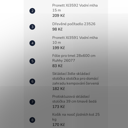
Pronett XJ3592 Vodní mlha
15 m
209 Kč
Dřevěné počítadlo 23526
98 Kč
Pronett XJ3591 Vodní mlha
10 m
199 Kč
Fólie pro tmel 28x600 cm
Ruhhy 26077
83 Kč
Skládací židle skládací
stolička stolička pro domácí
zahradu kempování červená
182 Kč
Protiskluzová skládací
stolička 39 cm tmavě šedá
173 Kč
Košík na nosič jízdních kol 25
kg
170 Kč