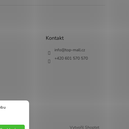
Kontakt
info
@
top-mall.cz
+420 601 570 570
ebu
Vytvořil Shoptet