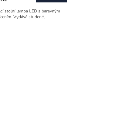
cí stolní lampa LED s barevným
cením. Vydává studené,...
O
v
l
á
d
a
c
í
p
r
v
k
y
v
ý
p
i
s
u