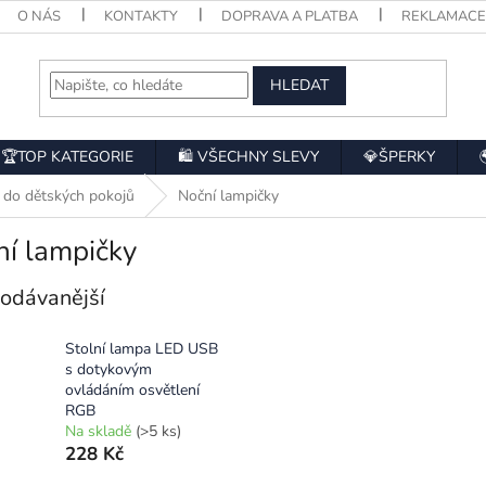
O NÁS
KONTAKTY
DOPRAVA A PLATBA
REKLAMAC
HLEDAT
🏆TOP KATEGORIE
🛍️ VŠECHNY SLEVY
💎ŠPERKY
 do dětských pokojů
Noční lampičky
ní lampičky
odávanější
Stolní lampa LED USB
s dotykovým
ovládáním osvětlení
RGB
Na skladě
(>5 ks)
228 Kč