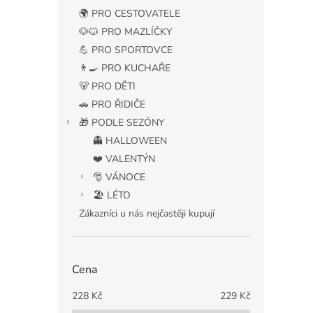
🌍 PRO CESTOVATELE
🐶🐱 PRO MAZLÍČKY
💪 PRO SPORTOVCE
👨‍🍳 PRO KUCHAŘE
🐻 PRO DĚTI
🚗 PRO ŘIDIČE
🎁 PODLE SEZÓNY
👻 HALLOWEEN
❤️ VALENTÝN
🎅 VÁNOCE
🏖️ LÉTO
Zákazníci u nás nejčastěji kupují
Cena
228
Kč
229
Kč