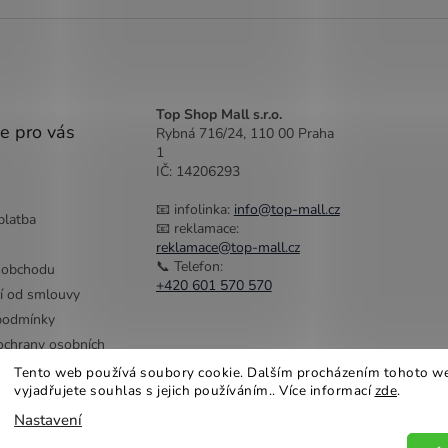
Top Shop Mall s.r.o.
e pro vás
Rybná 716/24, 110 00 Praha
1
IČ: 14206293
📧 infolinka:
info@top-mall.cz
platba
📧 reklamace:
reklamace@top-mall.cz
📞 Telefon:
 obchodu
+420 601 570 570
í od smlouvy
podmínky
chrany osobních
Tento web používá soubory cookie. Dalším procházením tohoto w
vyjadřujete souhlas s jejich používáním.. Více informací
zde
.
Nastavení
na práva vyhrazena.