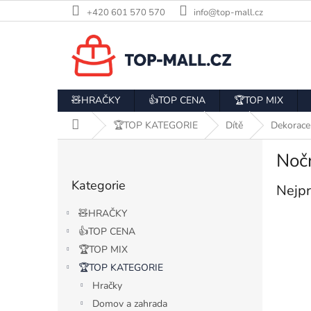
Přejít
+420 601 570 570
info@top-mall.cz
na
obsah
🧸HRAČKY
👍TOP CENA
🏆TOP MIX
Domů
🏆TOP KATEGORIE
Dítě
Dekorace
P
Noč
o
Přeskočit
s
Kategorie
kategorie
Nejpr
t
r
🧸HRAČKY
a
👍TOP CENA
n
🏆TOP MIX
n
í
🏆TOP KATEGORIE
p
Hračky
a
Domov a zahrada