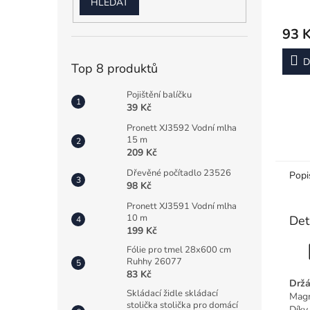
HLEDAT
93 
D
Top 8 produktů
Pojištění balíčku
39 Kč
Pronett XJ3592 Vodní mlha
15 m
209 Kč
Dřevěné počítadlo 23526
Popi
98 Kč
Pronett XJ3591 Vodní mlha
10 m
Det
199 Kč
Fólie pro tmel 28x600 cm
Ruhhy 26077
83 Kč
Drž
Skládací židle skládací
Magn
stolička stolička pro domácí
Díky