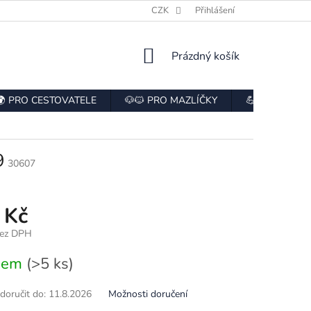
E
HODNOCENÍ OBCHODU
CZK
ODSTOUPENÍ OD SMLOUVY
Přihlášení
NÁKUPNÍ
Prázdný košík
KOŠÍK
🌍 PRO CESTOVATELE
🐶🐱 PRO MAZLÍČKY
💪 PRO SPOR
9
30607
 Kč
bez DPH
dem
(>5 ks)
oručit do:
11.8.2026
Možnosti doručení