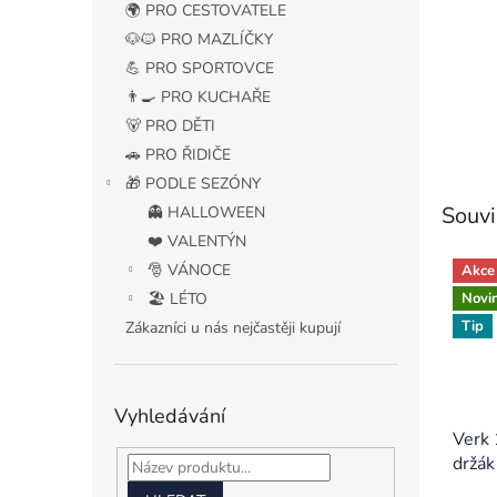
🌍 PRO CESTOVATELE
🐶🐱 PRO MAZLÍČKY
💪 PRO SPORTOVCE
👨‍🍳 PRO KUCHAŘE
🐻 PRO DĚTI
🚗 PRO ŘIDIČE
🎁 PODLE SEZÓNY
Souvi
👻 HALLOWEEN
❤️ VALENTÝN
🎅 VÁNOCE
Akce
Novi
🏖️ LÉTO
Tip
Zákazníci u nás nejčastěji kupují
Vyhledávání
Verk 
držák