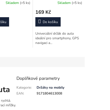
Skladem
(>5 ks)
Skladem
(>5 ks)
169 Kč
šíku
Do košíku
Univerzální držák do auta
ideální pro smartphony, GPS
navigaci a...
Doplňkové parametry
uta
Kategorie
:
Držáky na mobily
EAN
:
9171804613008
 rychlá.
ací mřížky.