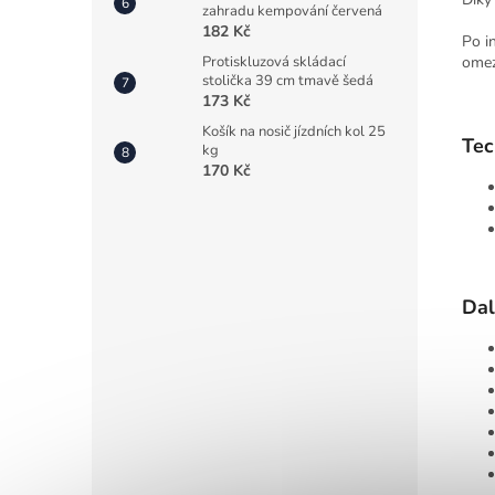
zahradu kempování červená
182 Kč
Po i
omez
Protiskluzová skládací
stolička 39 cm tmavě šedá
173 Kč
Košík na nosič jízdních kol 25
Tec
kg
170 Kč
Dal