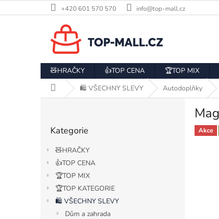
Přejít
+420 601 570 570
info@top-mall.cz
na
obsah
🧸HRAČKY
👍TOP CENA
🏆TOP MIX
Domů
🛍️ VŠECHNY SLEVY
Autodoplňky
P
Mag
o
Přeskočit
s
Kategorie
kategorie
Akce
t
r
🧸HRAČKY
a
👍TOP CENA
n
🏆TOP MIX
n
í
🏆TOP KATEGORIE
p
🛍️ VŠECHNY SLEVY
a
Dům a zahrada