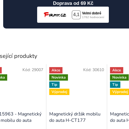
Doprava od 69 Kč
sející produkty
Kód:
29007
Kód:
30610
Akce
Akce
nka
Novinka
Novinka
Tip
Tip
Výprodej
Výprodej
15963 - Magnetický
Magnetický držák mobilu
Magnetic
 mobilu do auta
do auta H-CT177
do auta