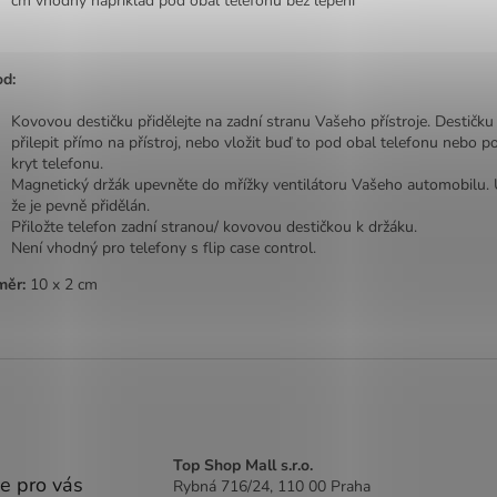
cm vhodný například pod obal telefonu bez lepení
d:
Kovovou destičku přidělejte na zadní stranu Vašeho přístroje. Destičk
přilepit přímo na přístroj, nebo vložit buď to pod obal telefonu nebo p
kryt telefonu.
Magnetický držák upevněte do mřížky ventilátoru Vašeho automobilu. U
že je pevně přidělán.
Přiložte telefon zadní stranou/ kovovou destičkou k držáku.
Není vhodný pro telefony s flip case control.
měr:
10 x 2 cm
Top Shop Mall s.r.o.
e pro vás
Rybná 716/24, 110 00 Praha