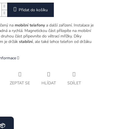
Přidat do košíku
čený na
mobilní telefony
a další zařízení. Instalace je
dná a rychlá. Magnetickou část přilepíte na mobilní
 druhou část připevníte do větrací mřížky. Díky
m je držák
stabilní
, ale také lehce telefon od držáku
informace
ZEPTAT SE
HLÍDAT
SDÍLET
📦