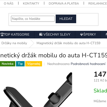
O NÁS
KONTAKTY
DOPRAVA A PLATBA
REKLAMAC
HLEDAT
🏆TOP KATEGORIE
🛍️ VŠECHNY SLEVY
💎ŠPERKY
Držáky na mobily
Magnetický držák mobilu do auta H-CT159
netický držák mobilu do auta H-CT15
Průměrné
Neohodnoceno
Podrobnosti hodnocení
Novinka
Tip
Výprodej
hodnocení
147
produktu
je
121 Kč 
0,0
z
Měrná
Skla
5
cena:
hvězdiček.
Můžeme d