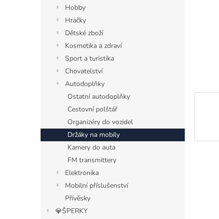
n
Hobby
e
Hračky
l
Dětské zboží
Kosmetika a zdraví
Sport a turistika
Chovatelství
Autodoplňky
Ostatní autodoplňky
Cestovní polštář
Organizéry do vozidel
Držáky na mobily
Kamery do auta
FM transmittery
Elektronika
Mobilní příslušenství
Přívěsky
💎ŠPERKY