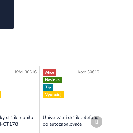
Kód:
30616
Kód:
30619
Akce
Novinka
Tip
Výprodej
ký držák mobilu
Univerzální držák telefonu
Další
 H-CT178
do autozapalovače
produkt