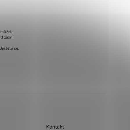
u můžete
od zadní
jistěte se,
Kontakt