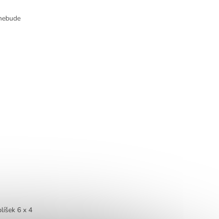
 nebude
líšek 6 x 4