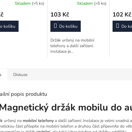
Skladem
(>5 ks)
Skladem
(>5 ks)
Kč
103 Kč
102 Kč
o košíku
Do košíku
Do ko
Držák určený na mobilní
telefony a další zařízení.
Instalace je...
s
Diskuze
ailní popis produktu
Magnetický držák mobilu do a
ák
určený na
mobilní telefony
a další zařízení. Instalace je velmi snadná a
etickou část přilepíte na mobilní telefon a druhou část připevníte do větr
 magnetům je držák
stabilní
, ale také lehce telefon od držáku oddělíte.