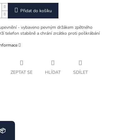
Přidat do košíku
a upevnění - vybaveno pevným držákem zpětného
rží telefon stabilně a chrání zrcátko proti poškrábání
informace
ZEPTAT SE
HLÍDAT
SDÍLET
📦