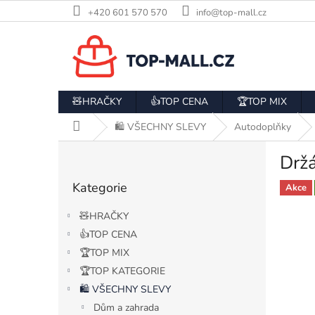
Přejít
+420 601 570 570
info@top-mall.cz
na
obsah
🧸HRAČKY
👍TOP CENA
🏆TOP MIX
Domů
🛍️ VŠECHNY SLEVY
Autodoplňky
P
Držá
o
Přeskočit
s
Kategorie
kategorie
Akce
t
r
🧸HRAČKY
a
👍TOP CENA
n
🏆TOP MIX
n
í
🏆TOP KATEGORIE
p
🛍️ VŠECHNY SLEVY
a
Dům a zahrada