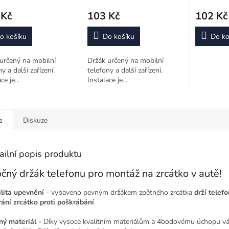
 Kč
103 Kč
102 Kč
o košíku
Do košíku
Do ko
určený na mobilní
Držák určený na mobilní
y a další zařízení.
telefony a další zařízení.
ce je...
Instalace je...
s
Diskuze
ailní popis produktu
čný držák telefonu pro montáž na zrcátko v autě!
ilita upevnění
- vybaveno pevným držákem zpětného zrcátka
drží telef
rání zrcátko proti poškrábání
ný materiál -
Díky vysoce kvalitním materiálům a 4bodovému úchopu vá