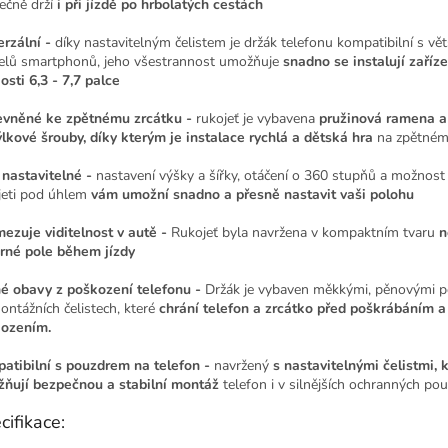
ečně drží
i při jízdě po hrbolatých cestách
erzální -
díky nastavitelným čelistem je držák telefonu kompatibilní s vě
lů smartphonů, jeho všestrannost umožňuje
snadno se instalují zaříze
osti 6,3 - 7,7 palce
evněné ke zpětnému zrcátku -
rukojeť je vybavena
pružinová ramena a
lkové šrouby, díky kterým je instalace rychlá a dětská hra
na zpětném
 nastavitelné -
nastavení výšky a šířky, otáčení o 360 stupňů a možnost
jeti pod úhlem
vám umožní snadno a přesně nastavit vaši polohu
ezuje viditelnost v autě -
Rukojeť byla navržena v kompaktním tvaru
n
orné pole během jízdy
é obavy z poškození telefonu -
Držák je vybaven měkkými, pěnovými 
ontážních čelistech, které
chrání telefon a zrcátko před poškrábáním a
ozením.
atibilní s pouzdrem na telefon -
navržený
s nastavitelnými čelistmi, 
ňují bezpečnou a stabilní montáž
telefon i v silnějších ochranných po
cifikace: