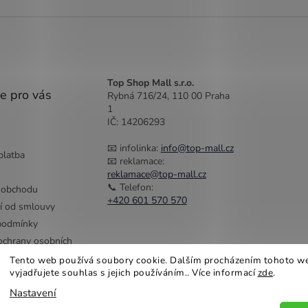
Top Shop Mall s.r.o.
e pro vás
Rybná 716/24, 110 00 Praha
1
IČ: 14206293
📧 infolinka:
info@top-mall.cz
platba
📧 reklamace:
reklamace@top-mall.cz
📞 Telefon:
 obchodu
+420 601 570 570
í od smlouvy
podmínky
chrany osobních
Tento web používá soubory cookie. Dalším procházením tohoto w
vyjadřujete souhlas s jejich používáním.. Více informací
zde
.
Nastavení