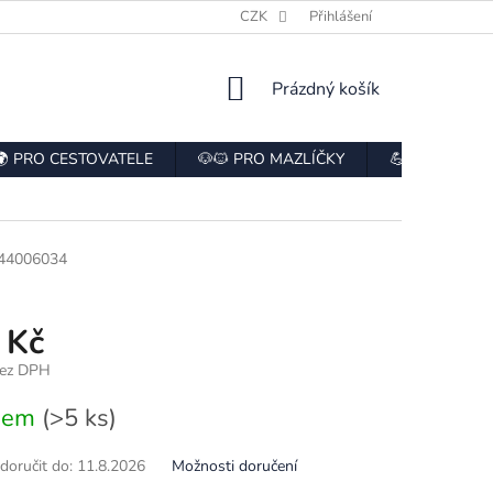
E
HODNOCENÍ OBCHODU
CZK
ODSTOUPENÍ OD SMLOUVY
Přihlášení
NÁKUPNÍ
Prázdný košík
KOŠÍK
🌍 PRO CESTOVATELE
🐶🐱 PRO MAZLÍČKY
💪 PRO SPOR
44006034
 Kč
bez DPH
dem
(>5 ks)
oručit do:
11.8.2026
Možnosti doručení