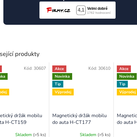
sející produkty
Kód:
30607
Kód:
30610
Akce
Akce
nka
Novinka
Novinka
Tip
Tip
odej
Výprodej
Výprodej
tický držák mobilu
Magnetický držák mobilu
Magnetic
uta H-CT159
do auta H-CT177
do auta
Skladem
(>5 ks)
Skladem
(>5 ks)