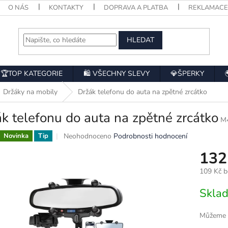
O NÁS
KONTAKTY
DOPRAVA A PLATBA
REKLAMAC
HLEDAT
🏆TOP KATEGORIE
🛍️ VŠECHNY SLEVY
💎ŠPERKY
Držáky na mobily
Držák telefonu do auta na zpětné zrcátko
k telefonu do auta na zpětné zrcátko
M
Průměrné
Neohodnoceno
Podrobnosti hodnocení
Novinka
Tip
hodnocení
132
produktu
je
109 Kč 
0,0
z
Měrná
Skla
5
cena:
hvězdiček.
Můžeme d