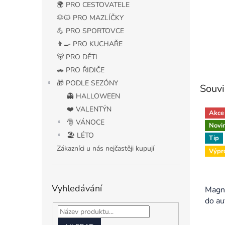
🌍 PRO CESTOVATELE
🐶🐱 PRO MAZLÍČKY
💪 PRO SPORTOVCE
👨‍🍳 PRO KUCHAŘE
🐻 PRO DĚTI
🚗 PRO ŘIDIČE
🎁 PODLE SEZÓNY
Souvi
👻 HALLOWEEN
❤️ VALENTÝN
Akce
🎅 VÁNOCE
Novi
🏖️ LÉTO
Tip
Zákazníci u nás nejčastěji kupují
Výpr
Vyhledávání
Magne
do a