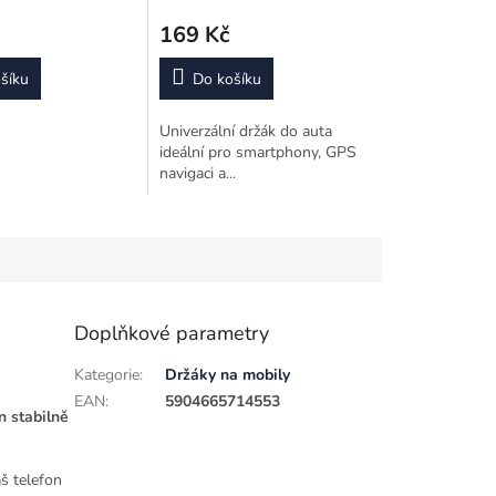
169 Kč
šíku
Do košíku
Univerzální držák do auta
ideální pro smartphony, GPS
navigaci a...
Doplňkové parametry
Kategorie
:
Držáky na mobily
EAN
:
5904665714553
on stabilně
š telefon