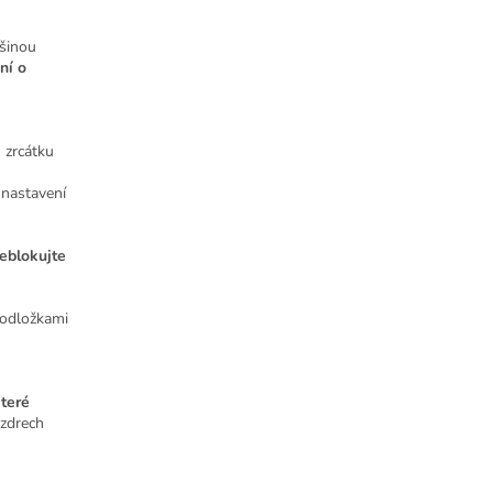
tšinou
ní o
 zrcátku
 nastavení
eblokujte
podložkami
které
uzdrech