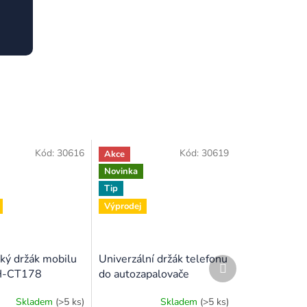
Kód:
30616
Kód:
30619
Akce
Novinka
Tip
Výprodej
ký držák mobilu
Univerzální držák telefonu
Další
 H-CT178
do autozapalovače
produkt
Skladem
(>5 ks)
Skladem
(>5 ks)