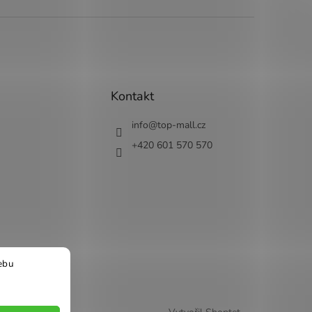
Kontakt
info
@
top-mall.cz
+420 601 570 570
ebu