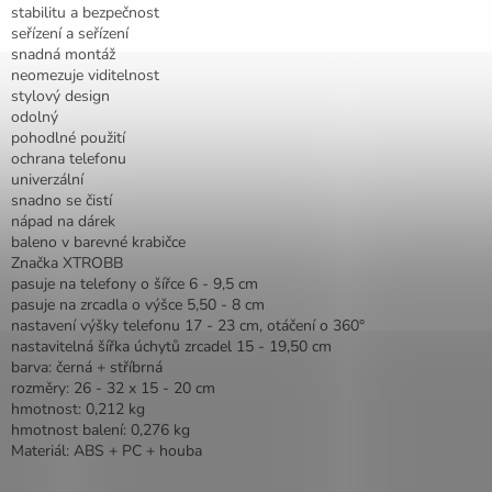
stabilitu a bezpečnost
seřízení a seřízení
snadná montáž
neomezuje viditelnost
stylový design
odolný
pohodlné použití
ochrana telefonu
univerzální
snadno se čistí
nápad na dárek
baleno v barevné krabičce
Značka XTROBB
pasuje na telefony o šířce 6 - 9,5 cm
pasuje na zrcadla o výšce 5,50 - 8 cm
nastavení výšky telefonu 17 - 23 cm, otáčení o 360°
nastavitelná šířka úchytů zrcadel 15 - 19,50 cm
barva: černá + stříbrná
rozměry: 26 - 32 x 15 - 20 cm
hmotnost: 0,212 kg
hmotnost balení: 0,276 kg
Materiál: ABS + PC + houba