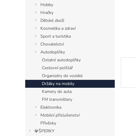
n
Hobby
e
Hračky
l
Dětské zboží
Kosmetika a zdraví
Sport a turistika
Chovatelství
Autodoplňky
Ostatní autodoplňky
Cestovní polštář
Organizéry do vozidel
Držáky na mobily
Kamery do auta
FM transmittery
Elektronika
Mobilní příslušenství
Přívěsky
💎ŠPERKY