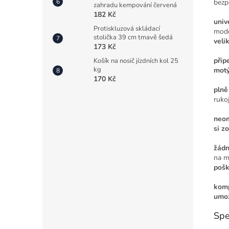
bezp
zahradu kempování červená
182 Kč
univ
Protiskluzová skládací
mode
stolička 39 cm tmavě šedá
velik
173 Kč
přip
Košík na nosič jízdních kol 25
kg
motý
170 Kč
plně
ruko
neom
si z
žádn
na m
pošk
komp
umož
Spe