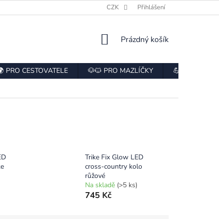
E
HODNOCENÍ OBCHODU
CZK
ODSTOUPENÍ OD SMLOUVY
Přihlášení
NÁKUPNÍ
Prázdný košík
KOŠÍK
🌍 PRO CESTOVATELE
🐶🐱 PRO MAZLÍČKY
💪 PRO SPOR
ED
Trike Fix Glow LED
ke
cross-country kolo
růžové
Na skladě
(>5 ks)
745 Kč