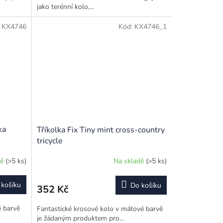
jako terénní kolo,...
:
KX4746
Kód:
KX4746_1
ka
Tříkolka Fix Tiny mint cross-country
tricycle
dě
(>5 ks)
Na skladě
(>5 ks)
 košíku
Do košíku
352 Kč
é barvě
Fantastické krosové kolo v mátové barvě
je žádaným produktem pro...