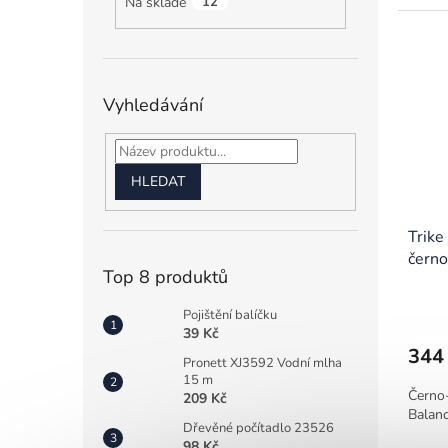
Na skladě
12
Vyhledávání
HLEDAT
Trike
čern
Top 8 produktů
Pojištění balíčku
39 Kč
344
Pronett XJ3592 Vodní mlha
15 m
Černo-
209 Kč
Balanc
Dřevěné počítadlo 23526
98 Kč