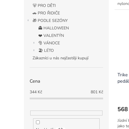
nylon
🐻 PRO DĚTI
🚗 PRO ŘIDIČE
🎁 PODLE SEZÓNY
👻 HALLOWEEN
❤️ VALENTÝN
🎅 VÁNOCE
🏖️ LÉTO
Zákazníci u nás nejčastěji kupují
Trike
Cena
pedál
344
Kč
801
Kč
568
Jízdní
jako te