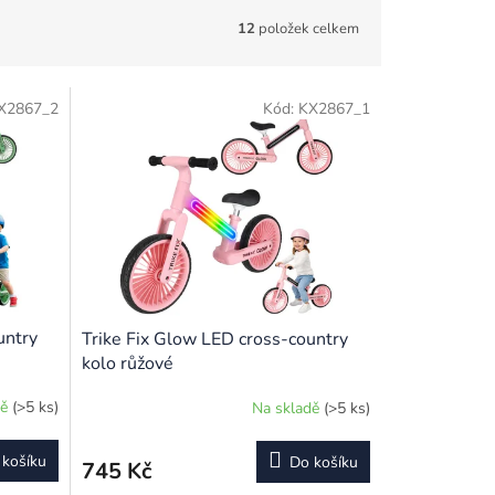
12
položek celkem
X2867_2
Kód:
KX2867_1
untry
Trike Fix Glow LED cross-country
kolo růžové
dě
(>5 ks)
Na skladě
(>5 ks)
 košíku
Do košíku
745 Kč