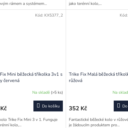
ovým rámem a systémem...
jako terénní kolo,...
Kód:
KX5377_2
Kód
 Fix Mini běžecká tříkolka 3v1 s
Trike Fix Malá běžecká tříkol
y červená
růžová
Na skladě
(>5 ks)
Na skla
Do košíku
Do
 Kč
352 Kč
 kolo Trike Fix Mini 3 v 1. Funguje
Fantastické běžecké kolo v růžov
rénní kolo,...
je žádoucím produktem pro...