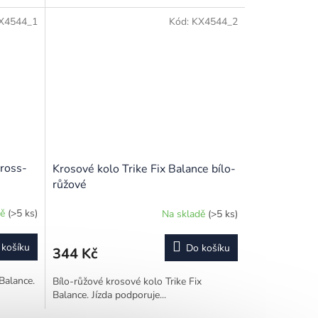
X4544_1
Kód:
KX4544_2
cross-
Krosové kolo Trike Fix Balance bílo-
růžové
dě
(>5 ks)
Na skladě
(>5 ks)
 košíku
Do košíku
344 Kč
Balance.
Bílo-růžové krosové kolo Trike Fix
Balance. Jízda podporuje...