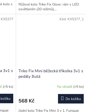
vé kolo s
Růžové kolo Trike Fix Glow: rám s LED
osvětlením (20 režimů),...
:
KX5377
Kód:
KX5377_1
ka 3v1 s
Trike Fix Mini běžecká tříkolka 3v1 s
pedály žlutá
dě
(>5 ks)
Na skladě
(>5 ks)
 košíku
Do košíku
568 Kč
unguje
Jízdní kolo Trike Fix Mini 3 v 1. Funguje