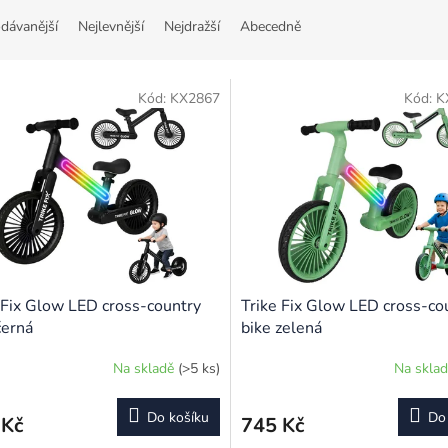
dávanější
Nejlevnější
Nejdražší
Abecedně
Kód:
KX2867
Kód:
K
 Fix Glow LED cross-country
Trike Fix Glow LED cross-co
černá
bike zelená
Na skladě
(>5 ks)
Na skla
Do košíku
Do
 Kč
745 Kč