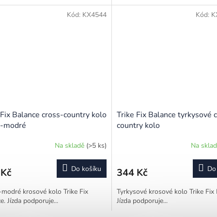
Kód:
KX4544
Kód:
K
 Fix Balance cross-country kolo
Trike Fix Balance tyrkysové 
o-modré
country kolo
Na skladě
(>5 ks)
Na skla
Do košíku
Do
 Kč
344 Kč
modré krosové kolo Trike Fix
Tyrkysové krosové kolo Trike Fix 
e. Jízda podporuje...
Jízda podporuje...