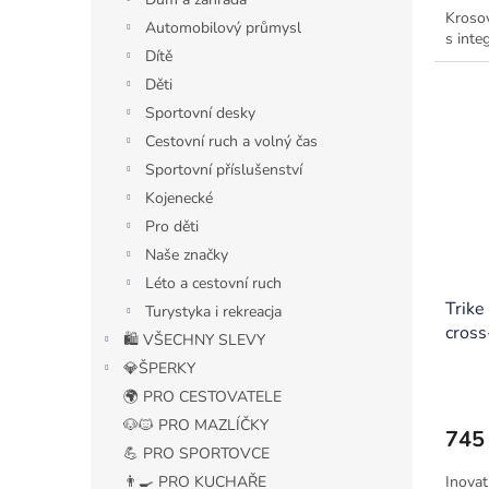
Krosov
Automobilový průmysl
s inte
Dítě
Děti
Sportovní desky
Cestovní ruch a volný čas
Sportovní příslušenství
Kojenecké
Pro děti
Naše značky
Léto a cestovní ruch
Trike
Turystyka i rekreacja
cross
🛍️ VŠECHNY SLEVY
💎ŠPERKY
🌍 PRO CESTOVATELE
🐶🐱 PRO MAZLÍČKY
745
💪 PRO SPORTOVCE
👨‍🍳 PRO KUCHAŘE
Inovat