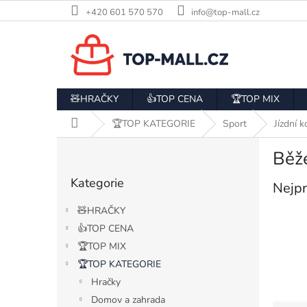
Přejít
+420 601 570 570
info@top-mall.cz
na
obsah
🧸HRAČKY
👍TOP CENA
🏆TOP MIX
Domů
🏆TOP KATEGORIE
Sport
Jízdní k
P
Běž
o
Přeskočit
s
Kategorie
kategorie
Nejpr
t
r
🧸HRAČKY
a
👍TOP CENA
n
🏆TOP MIX
n
í
🏆TOP KATEGORIE
p
Hračky
a
Domov a zahrada