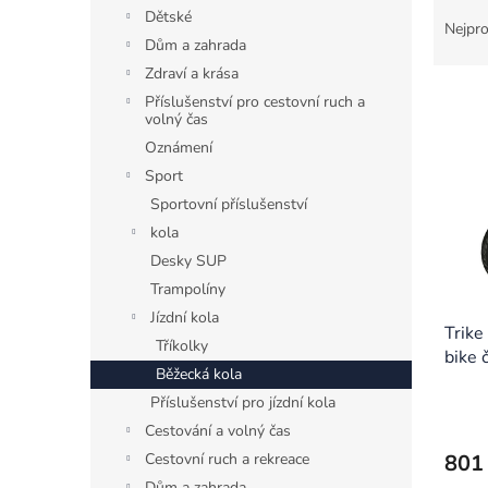
Ř
n
Dětské
a
e
Nejpro
Dům a zahrada
z
l
e
Zdraví a krása
V
n
Příslušenství pro cestovní ruch a
ý
í
volný čas
p
p
Oznámení
i
r
Sport
s
o
Sportovní příslušenství
p
d
kola
r
u
o
Desky SUP
k
d
t
Trampolíny
u
ů
Jízdní kola
Trike
k
Tříkolky
bike 
t
Běžecká kola
ů
Příslušenství pro jízdní kola
Cestování a volný čas
801
Cestovní ruch a rekreace
Dům a zahrada