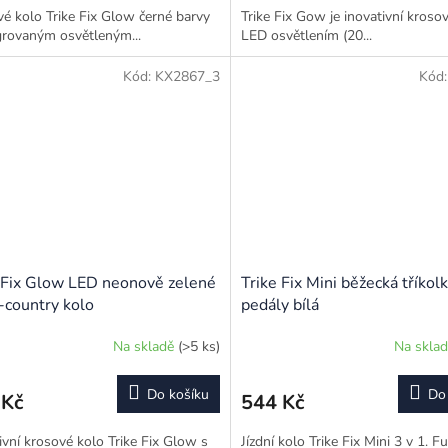
é kolo Trike Fix Glow černé barvy
Trike Fix Gow je inovativní kroso
grovaným osvětleným...
LED osvětlením (20...
Kód:
KX2867_3
Kód
 Fix Glow LED neonově zelené
Trike Fix Mini běžecká tříkol
-country kolo
pedály bílá
Na skladě
(>5 ks)
Na skla
Do košíku
Do
 Kč
544 Kč
ivní krosové kolo Trike Fix Glow s
Jízdní kolo Trike Fix Mini 3 v 1. F