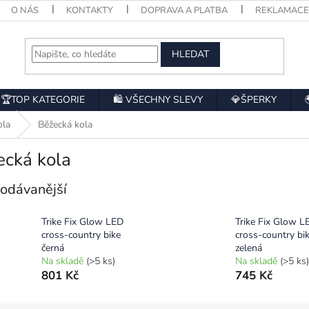
O NÁS
KONTAKTY
DOPRAVA A PLATBA
REKLAMAC
HLEDAT
🏆TOP KATEGORIE
🛍️ VŠECHNY SLEVY
💎ŠPERKY
ola
Běžecká kola
ecká kola
odávanější
Trike Fix Glow LED
Trike Fix Glow L
cross-country bike
cross-country bi
černá
zelená
Na skladě
(>5 ks)
Na skladě
(>5 ks)
801 Kč
745 Kč