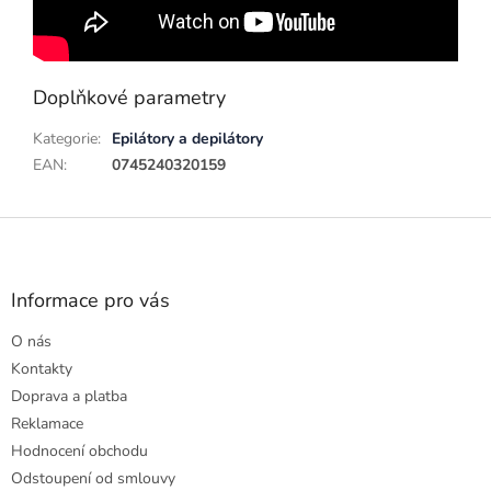
Doplňkové parametry
Kategorie
:
Epilátory a depilátory
EAN
:
0745240320159
Z
á
p
a
Informace pro vás
t
O nás
í
Kontakty
Doprava a platba
Reklamace
Hodnocení obchodu
Odstoupení od smlouvy