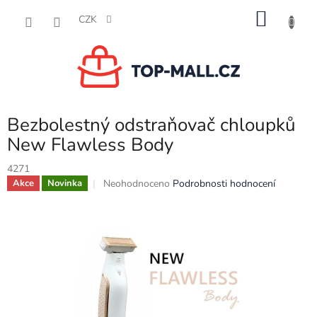
Přejít
NÁKU
na
CZK
obsah
KOŠÍK
Bezbolestný odstraňovač chloupků
New Flawless Body
4271
Průměrné
Neohodnoceno
Podrobnosti hodnocení
Akce
Novinka
hodnocení
produktu
je
0,0
z
5
hvězdiček.