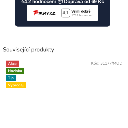
⭐4.2 hodnocení 📦 Doprava od 69 Kč
Související produkty
Kód:
31177/MOD
Akce
Novinka
Tip
Výprodej