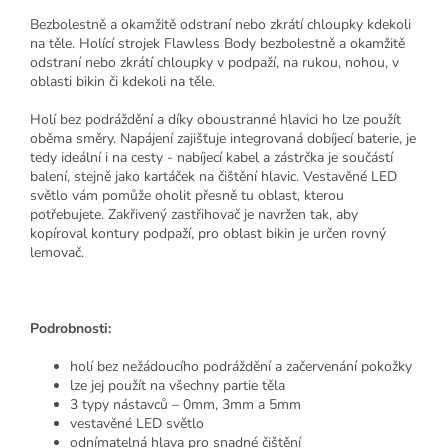
Bezbolestně a okamžitě odstraní nebo zkrátí chloupky kdekoli
na těle. Holící strojek Flawless Body bezbolestně a okamžitě
odstraní nebo zkrátí chloupky v podpaží, na rukou, nohou, v
oblasti bikin či kdekoli na těle.
Holí bez podráždění a díky oboustranné hlavici ho lze použít
oběma směry. Napájení zajišťuje integrovaná dobíjecí baterie, je
tedy ideální i na cesty - nabíjecí kabel a zástrčka je součástí
balení, stejně jako kartáček na čištění hlavic. Vestavěné LED
světlo vám pomůže oholit přesně tu oblast, kterou
potřebujete. Zakřivený zastřihovač je navržen tak, aby
kopíroval kontury podpaží, pro oblast bikin je určen rovný
lemovač.
Podrobnosti:
holí bez nežádoucího podráždění a začervenání pokožky
lze jej použít na všechny partie těla
3 typy nástavců – 0mm, 3mm a 5mm
vestavěné LED světlo
odnímatelná hlava pro snadné čištění