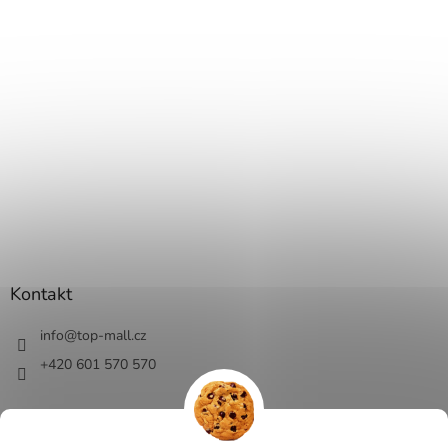
Kontakt
info
@
top-mall.cz
+420 601 570 570