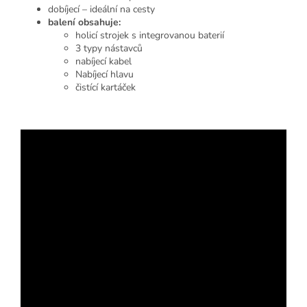
dobíjecí – ideální na cesty
balení obsahuje:
holicí strojek s integrovanou baterií
3 typy nástavců
nabíjecí kabel
Nabíjecí hlavu
čistící kartáček