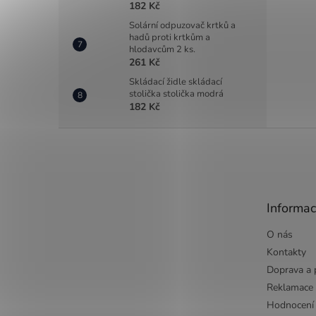
182 Kč
Solární odpuzovač krtků a
hadů proti krtkům a
hlodavcům 2 ks.
261 Kč
Skládací židle skládací
stolička stolička modrá
182 Kč
Z
á
p
a
t
Informac
í
O nás
Kontakty
Doprava a 
Reklamace
Hodnocení