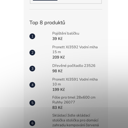
Top 8 produktů
Pojištění balíčku
39 Kč
Pronett XJ3592 Vodní mlha
15 m
209 Kč
Dřevěné počítadlo 23526
98 Kč
Pronett XJ3591 Vodní mlha
10 m
199 Kč
Fólie pro tmel 28x600 cm
Ruhhy 26077
83 Kč
Skládací židle skládací
stolička stolička pro domácí
zahradu kempování červená