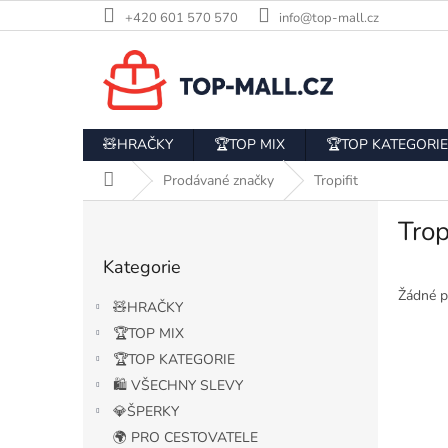
Přejít
+420 601 570 570
info@top-mall.cz
na
obsah
🧸HRAČKY
🏆TOP MIX
🏆TOP KATEGORIE
Domů
Prodávané značky
Tropifit
P
Trop
o
Přeskočit
s
Kategorie
kategorie
t
r
Žádné p
🧸HRAČKY
a
🏆TOP MIX
n
🏆TOP KATEGORIE
n
í
🛍️ VŠECHNY SLEVY
p
💎ŠPERKY
a
🌍 PRO CESTOVATELE