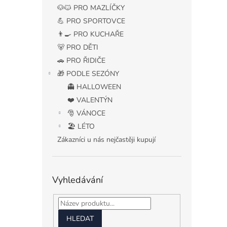
n
🐶🐱 PRO MAZLÍČKY
e
💪 PRO SPORTOVCE
l
👨‍🍳 PRO KUCHAŘE
🐻 PRO DĚTI
🚗 PRO ŘIDIČE
🎁 PODLE SEZÓNY
👻 HALLOWEEN
❤️ VALENTÝN
🎅 VÁNOCE
🏖️ LÉTO
Zákazníci u nás nejčastěji kupují
Vyhledávání
HLEDAT