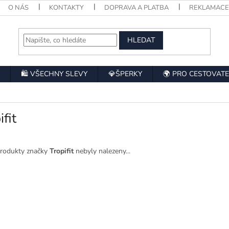
O NÁS
KONTAKTY
DOPRAVA A PLATBA
REKLAMAC
HLEDAT
🛍️ VŠECHNY SLEVY
💎ŠPERKY
🌍 PRO CESTOVATE
ifit
rodukty značky
Tropifit
nebyly nalezeny...