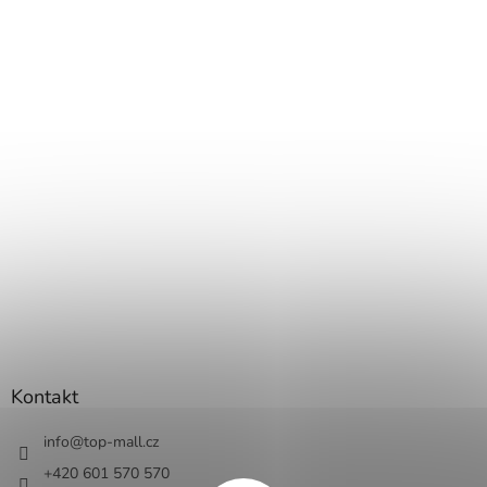
Kontakt
info
@
top-mall.cz
+420 601 570 570