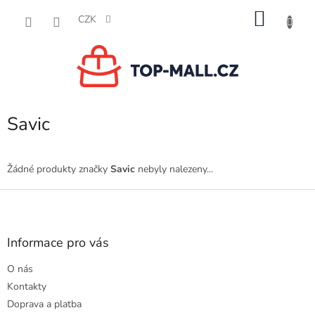
Přejít
NÁKU
na
CZK
obsah
KOŠÍK
Savic
Žádné produkty značky
Savic
nebyly nalezeny...
Z
á
p
a
Informace pro vás
t
O nás
í
Kontakty
Doprava a platba