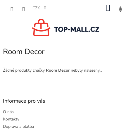
Přejít
NÁKU
na
CZK
obsah
KOŠÍK
Room Decor
Žádné produkty značky
Room Decor
nebyly nalezeny...
Z
á
p
a
Informace pro vás
t
O nás
í
Kontakty
Doprava a platba