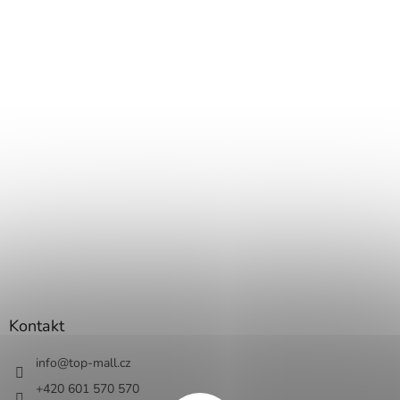
Kontakt
info
@
top-mall.cz
+420 601 570 570