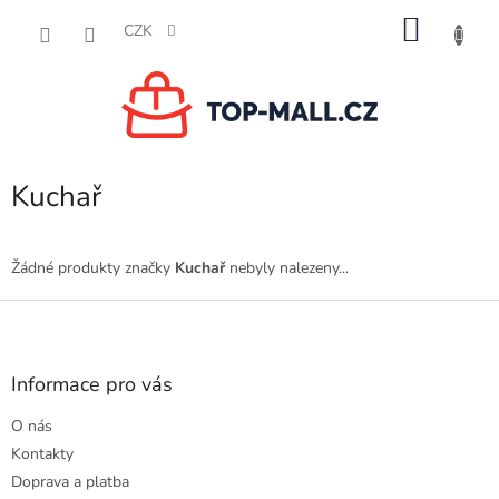
Přejít
NÁKU
na
CZK
obsah
KOŠÍK
Kuchař
Žádné produkty značky
Kuchař
nebyly nalezeny...
Z
á
p
a
Informace pro vás
t
O nás
í
Kontakty
Doprava a platba