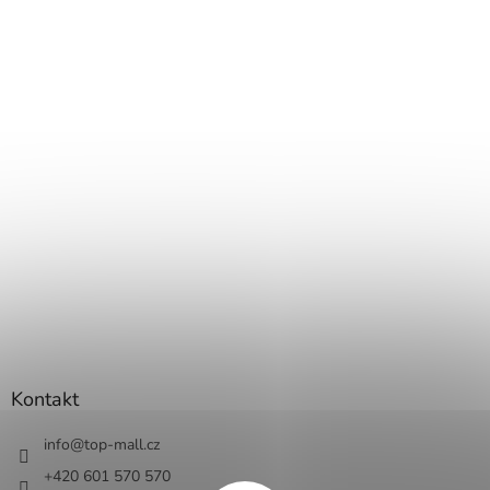
Kontakt
info
@
top-mall.cz
+420 601 570 570