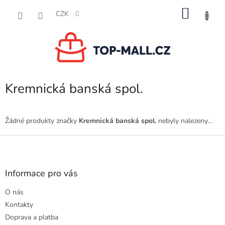
Přejít
NÁKU
na
CZK
obsah
KOŠÍK
Kremnická banská spol.
Žádné produkty značky
Kremnická banská spol.
nebyly nalezeny...
Z
á
p
a
Informace pro vás
t
O nás
í
Kontakty
Doprava a platba